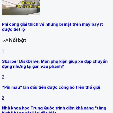
Phi công giải thích về những bí mật trên máy bay ít
được tiết lộ
Nổi bật
trending_up
1
Skarper DiskDrive: Món phụ kiện giúp xe đạp chuyển
động nhưng lại gắn vào phanh?
2
"Pin máu" lần đầu tiên được công bố trên thế giới
3
Nhà khoa học Trung Quốc trình diễn khả năng "tàng