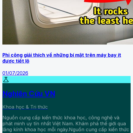
Phi công giải thích về những bí mật trên máy bay ít
được tiết lộ
01/07/2026
science
Nghiên Cứu VN
Khoa học & Tri thức
Nguồn cung cấp kiến thức khoa học, công nghệ và
phát minh uy tín nhất Việt Nam. Khám phá thế giới qua
lăng kính khoa học mỗi ngày.Nguồn cung cấp kiến thức