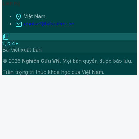
Liên hệ
location_on
Việt Nam
mail
contact@khoahoc.vn
library_books
1,254+
Bài viết xuất bản
© 2026
Nghiên Cứu VN
. Mọi bản quyền được bảo lưu.
Trân trọng tri thức khoa học của Việt Nam.