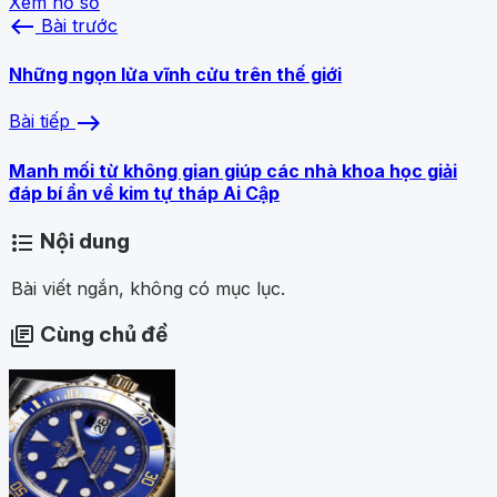
Xem hồ sơ
west
Bài trước
Những ngọn lửa vĩnh cửu trên thế giới
east
Bài tiếp
Manh mối từ không gian giúp các nhà khoa học giải
đáp bí ẩn về kim tự tháp Ai Cập
Nội dung
format_list_bulleted
Bài viết ngắn, không có mục lục.
Cùng chủ đề
library_books