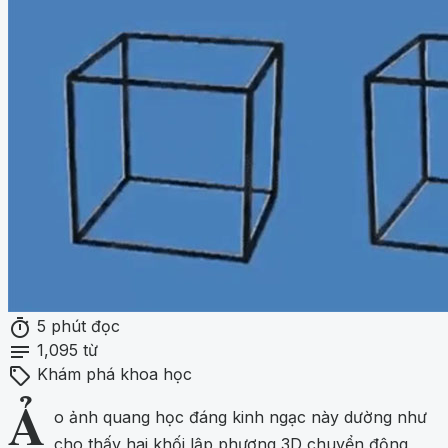
timer
5 phút đọc
notes
1,095 từ
sell
Khám phá khoa học
Ả
o ảnh quang học đáng kinh ngạc này dường như
cho thấy hai khối lập phương 3D chuyển động