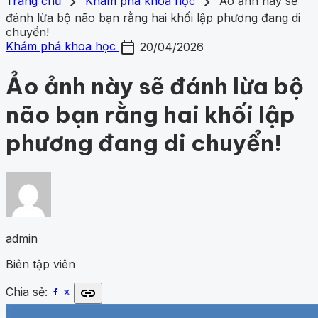
search
close
home
chevron_right
chevron_right
Trang chủ
Trang chủ
Khám phá khoa học
Ảo ảnh này sẽ
Chủ đề
đánh lừa bộ não bạn rằng hai khối lập phương đang di
Gợi ý danh mục
Khám phá khoa học
chuyển!
424
Khoa học vũ trụ
259
Y học -
Khám phá khoa học
Khoa học vũ trụ
Y học - Sức k
calendar_today
Sức khỏe
201
Thế giới động vật
153
1001 bí ẩn
94
Công
Khám phá khoa học
20/04/2026
động vật
1001 bí ẩn
Công nghệ
nghệ
82
Ảo ảnh này sẽ đánh lừa bộ
não bạn rằng hai khối lập
phương đang di chuyển!
admin
Biên tập viên
link
Chia sẻ: