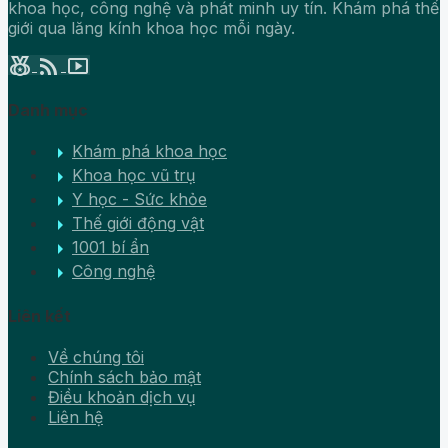
khoa học, công nghệ và phát minh uy tín. Khám phá thế
giới qua lăng kính khoa học mỗi ngày.
social_leaderboard
rss_feed
smart_display
Danh mục
arrow_right
Khám phá khoa học
arrow_right
Khoa học vũ trụ
arrow_right
Y học - Sức khỏe
arrow_right
Thế giới động vật
arrow_right
1001 bí ẩn
arrow_right
Công nghệ
Liên kết
Về chúng tôi
Chính sách bảo mật
Điều khoản dịch vụ
Liên hệ