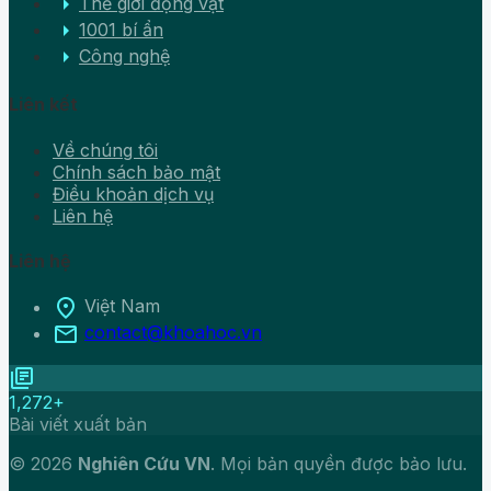
arrow_right
Thế giới động vật
arrow_right
1001 bí ẩn
arrow_right
Công nghệ
Liên kết
Về chúng tôi
Chính sách bảo mật
Điều khoản dịch vụ
Liên hệ
Liên hệ
location_on
Việt Nam
mail
contact@khoahoc.vn
library_books
1,272+
Bài viết xuất bản
© 2026
Nghiên Cứu VN
. Mọi bản quyền được bảo lưu.