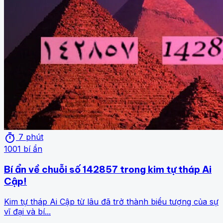
timer
7 phút
1001 bí ẩn
Bí ẩn về chuỗi số 142857 trong kim tự tháp Ai
Cập!
Kim tự tháp Ai Cập từ lâu đã trở thành biểu tượng của sự
vĩ đại và bí...