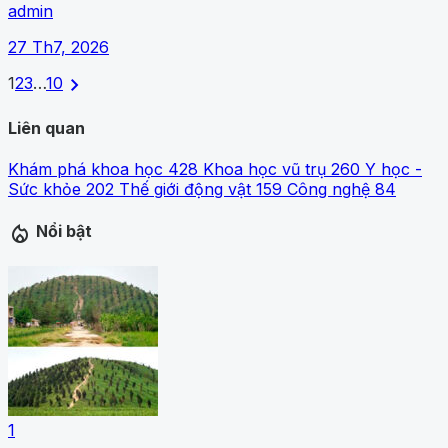
admin
27 Th7, 2026
chevron_right
1
2
3
…
10
Liên quan
Khám phá khoa học
428
Khoa học vũ trụ
260
Y học -
Sức khỏe
202
Thế giới động vật
159
Công nghệ
84
local_fire_department
Nổi bật
1