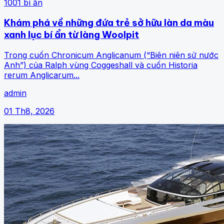
1001 bí ẩn
Khám phá về những đứa trẻ sở hữu làn da màu
xanh lục bí ẩn từ làng Woolpit
Trong cuốn Chronicum Anglicanum (“Biên niên sử nước
Anh”) của Ralph vùng Coggeshall và cuốn Historia
rerum Anglicarum...
admin
01 Th8, 2026