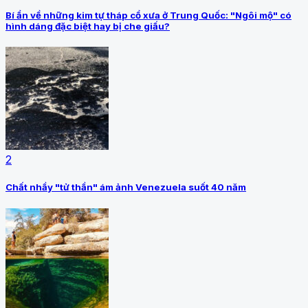
Bí ẩn về những kim tự tháp cổ xưa ở Trung Quốc: "Ngôi mộ" có
hình dáng đặc biệt hay bị che giấu?
2
Chất nhầy "tử thần" ám ảnh Venezuela suốt 40 năm