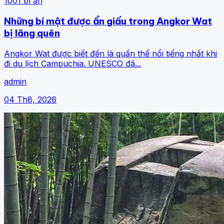
1001 bí ẩn
Những bí mật được ẩn giấu trong Angkor Wat
bị lãng quên
Angkor Wat được biết đến là quần thể nổi tiếng nhất khi
đi du lịch Campuchia. UNESCO đã...
admin
04 Th8, 2026