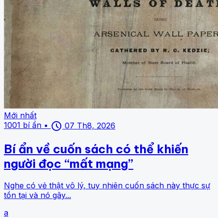
Mới nhất
schedule
1001 bí ẩn
•
07 Th8, 2026
Bí ẩn về cuốn sách có thể khiến
người đọc “mất mạng”
Nghe có vẻ thật vô lý, tuy nhiên cuốn sách này thực sự
tồn tại và nó gây...
a