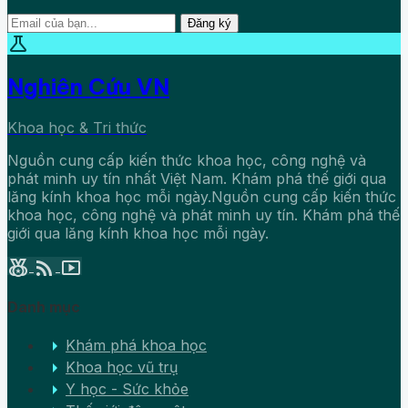
Đăng ký
science
Nghiên Cứu VN
Khoa học & Tri thức
Nguồn cung cấp kiến thức khoa học, công nghệ và
phát minh uy tín nhất Việt Nam. Khám phá thế giới qua
lăng kính khoa học mỗi ngày.Nguồn cung cấp kiến thức
khoa học, công nghệ và phát minh uy tín. Khám phá thế
giới qua lăng kính khoa học mỗi ngày.
social_leaderboard
rss_feed
smart_display
Danh mục
arrow_right
Khám phá khoa học
arrow_right
Khoa học vũ trụ
arrow_right
Y học - Sức khỏe