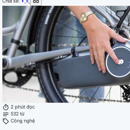
link
Chia sẻ:
timer
2 phút đọc
notes
532 từ
sell
Công nghệ