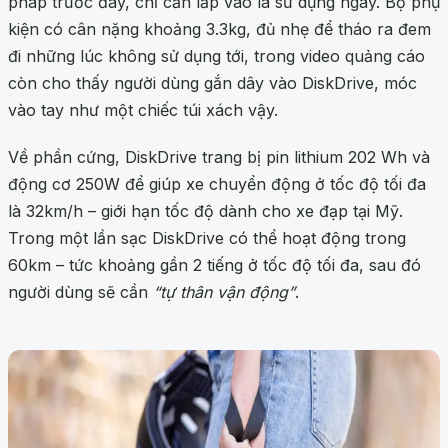
pháp trước đây, chỉ cần lắp vào là sử dụng ngay. Bộ phụ
kiện có cân nặng khoảng 3.3kg, đủ nhẹ để tháo ra đem
đi những lúc không sử dụng tới, trong video quảng cáo
còn cho thấy người dùng gắn dây vào DiskDrive, móc
vào tay như một chiếc túi xách vậy.
Về phần cứng, DiskDrive trang bị pin lithium 202 Wh và
động cơ 250W để giúp xe chuyển động ở tốc độ tối đa
là 32km/h – giới hạn tốc độ dành cho xe đạp tại Mỹ.
Trong một lần sạc DiskDrive có thể hoạt động trong
60km – tức khoảng gần 2 tiếng ở tốc độ tối đa, sau đó
người dùng sẽ cần
“tự thân vận động”
.