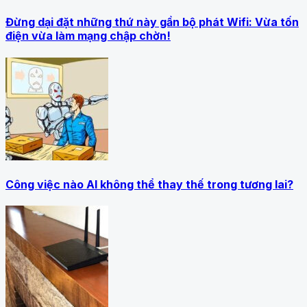
Đừng dại đặt những thứ này gần bộ phát Wifi: Vừa tốn
điện vừa làm mạng chập chờn!
Công việc nào AI không thể thay thế trong tương lai?