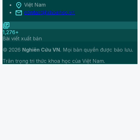
location_on
Việt Nam
mail
contact@khoahoc.vn
library_books
1,276+
Bài viết xuất bản
© 2026
Nghiên Cứu VN
. Mọi bản quyền được bảo lưu.
Trân trọng tri thức khoa học của Việt Nam.