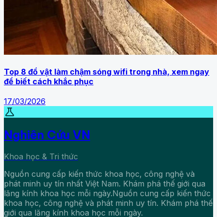
Top 8 đồ vật làm chậm sóng wifi trong nhà, xem ngay
để biết cách khắc phục
17/03/2026
science
Nghiên Cứu VN
Khoa học & Tri thức
Nguồn cung cấp kiến thức khoa học, công nghệ và
phát minh uy tín nhất Việt Nam. Khám phá thế giới qua
lăng kính khoa học mỗi ngày.Nguồn cung cấp kiến thức
khoa học, công nghệ và phát minh uy tín. Khám phá thế
giới qua lăng kính khoa học mỗi ngày.