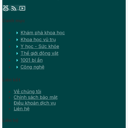
social_leaderboard
rss_feed
smart_display
Danh mục
arrow_right
Khám phá khoa học
arrow_right
Khoa học vũ trụ
arrow_right
Y học - Sức khỏe
arrow_right
Thế giới động vật
arrow_right
1001 bí ẩn
arrow_right
Công nghệ
Liên kết
Về chúng tôi
Chính sách bảo mật
Điều khoản dịch vụ
Liên hệ
Liên hệ