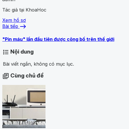
Tác giả tại KhoaHoc
Xem hồ sơ
east
Bài tiếp
"Pin máu" lần đầu tiên được công bố trên thế giới
Nội dung
format_list_bulleted
Bài viết ngắn, không có mục lục.
Cùng chủ đề
library_books