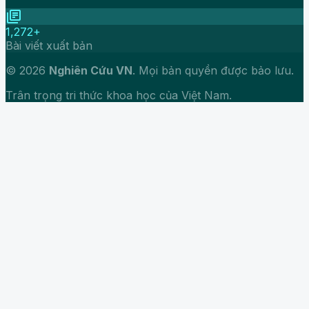
library_books
1,272+
Bài viết xuất bản
© 2026
Nghiên Cứu VN
. Mọi bản quyền được bảo lưu.
Trân trọng tri thức khoa học của Việt Nam.