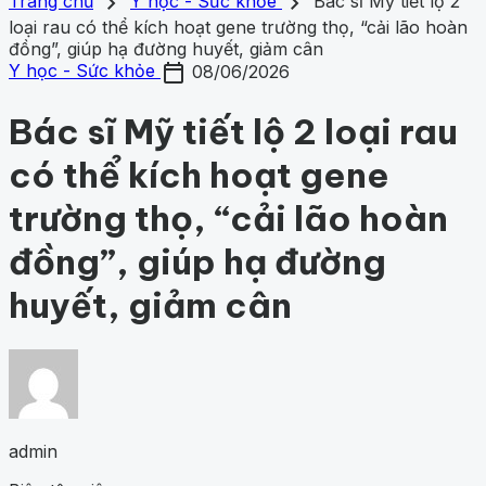
search
close
home
chevron_right
chevron_right
Trang chủ
Trang chủ
Y học - Sức khỏe
Bác sĩ Mỹ tiết lộ 2
Chủ đề
loại rau có thể kích hoạt gene trường thọ, “cải lão hoàn
Gợi ý danh mục
Khám phá khoa học
đồng”, giúp hạ đường huyết, giảm cân
428
Khoa học vũ trụ
260
Y học -
Khám phá khoa học
Khoa học vũ trụ
Y học - Sức k
calendar_today
Sức khỏe
202
Thế giới động vật
159
1001 bí ẩn
98
Công
Y học - Sức khỏe
08/06/2026
động vật
1001 bí ẩn
Công nghệ
nghệ
84
Bác sĩ Mỹ tiết lộ 2 loại rau
có thể kích hoạt gene
trường thọ, “cải lão hoàn
đồng”, giúp hạ đường
huyết, giảm cân
admin