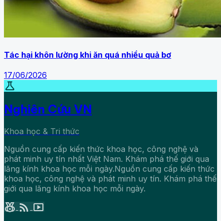
Tác hại khôn lường khi ăn quá nhiều quả bơ
17/06/2026
science
Nghiên Cứu VN
Khoa học & Tri thức
Nguồn cung cấp kiến thức khoa học, công nghệ và
phát minh uy tín nhất Việt Nam. Khám phá thế giới qua
lăng kính khoa học mỗi ngày.Nguồn cung cấp kiến thức
khoa học, công nghệ và phát minh uy tín. Khám phá thế
giới qua lăng kính khoa học mỗi ngày.
social_leaderboard
rss_feed
smart_display