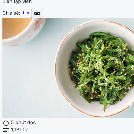
Biên tập viên
link
Chia sẻ:
timer
5 phút đọc
notes
1,181 từ