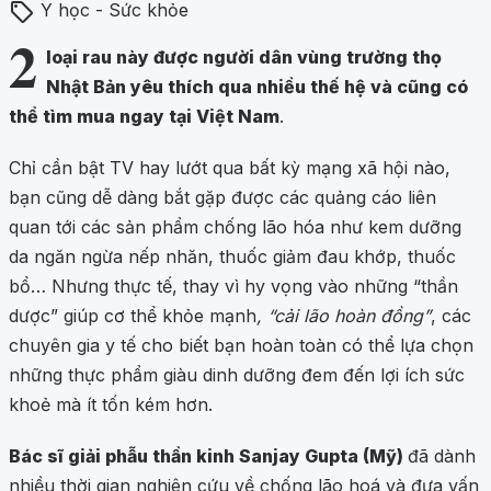
sell
Y học - Sức khỏe
2
loại rau này được người dân vùng trường thọ
Nhật Bản yêu thích qua nhiều thế hệ và cũng có
thể tìm mua ngay tại Việt Nam
.
Chỉ cần bật TV hay lướt qua bất kỳ mạng xã hội nào,
bạn cũng dễ dàng bắt gặp được các quảng cáo liên
quan tới các sản phẩm chống lão hóa như kem dưỡng
da ngăn ngừa nếp nhăn, thuốc giảm đau khớp, thuốc
bổ… Nhưng thực tế, thay vì hy vọng vào những “thần
dược” giúp cơ thể khỏe mạnh
, “cải lão hoàn đồng”
, các
chuyên gia y tế cho biết bạn hoàn toàn có thể lựa chọn
những thực phẩm giàu dinh dưỡng đem đến lợi ích sức
khoẻ mà ít tốn kém hơn.
Bác sĩ giải phẫu thần kinh Sanjay Gupta (Mỹ)
đã dành
nhiều thời gian nghiên cứu về chống lão hoá và đưa vấn