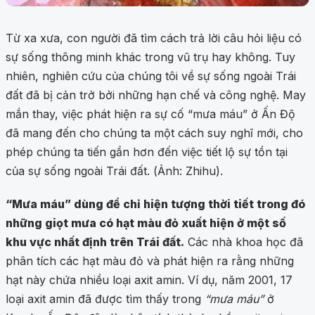
Từ xa xưa, con người đã tìm cách trả lời câu hỏi liệu có
sự sống thông minh khác trong vũ trụ hay không. Tuy
nhiên, nghiên cứu của chúng tôi về sự sống ngoài Trái
đất đã bị cản trở bởi những hạn chế và công nghệ. May
mắn thay, việc phát hiện ra sự cố “mưa máu” ở Ấn Độ
đã mang đến cho chúng ta một cách suy nghĩ mới, cho
phép chúng ta tiến gần hơn đến việc tiết lộ sự tồn tại
của sự sống ngoài Trái đất. (Ảnh: Zhihu).
“Mưa máu” dùng để chỉ hiện tượng thời tiết trong đó
những giọt mưa có hạt màu đỏ xuất hiện ở một số
khu vực nhất định trên Trái đất.
Các nhà khoa học đã
phân tích các hạt màu đỏ và phát hiện ra rằng những
hạt này chứa nhiều loại axit amin. Ví dụ, năm 2001, 17
loại axit amin đã được tìm thấy trong
“mưa máu”
ở