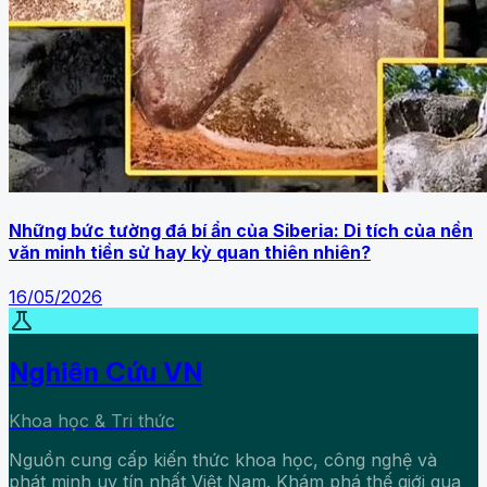
Những bức tường đá bí ẩn của Siberia: Di tích của nền
văn minh tiền sử hay kỳ quan thiên nhiên?
16/05/2026
science
Nghiên Cứu VN
Khoa học & Tri thức
Nguồn cung cấp kiến thức khoa học, công nghệ và
phát minh uy tín nhất Việt Nam. Khám phá thế giới qua