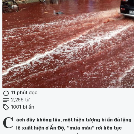
timer
11 phút đọc
notes
2,256 từ
sell
1001 bí ẩn
C
ách đây không lâu, một hiện tượng bí ẩn đã lặng
lẽ xuất hiện ở Ấn Độ, “mưa máu” rơi liên tục