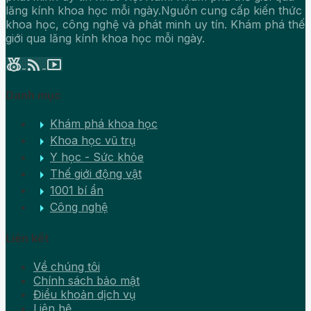
lăng kính khoa học mỗi ngày.Nguồn cung cấp kiến thức
khoa học, công nghệ và phát minh uy tín. Khám phá thế
giới qua lăng kính khoa học mỗi ngày.
social_leaderboard
rss_feed
smart_display
Danh mục
arrow_right
Khám phá khoa học
arrow_right
Khoa học vũ trụ
arrow_right
Y học - Sức khỏe
arrow_right
Thế giới động vật
arrow_right
1001 bí ẩn
arrow_right
Công nghệ
Liên kết
Về chúng tôi
Chính sách bảo mật
Điều khoản dịch vụ
Liên hệ