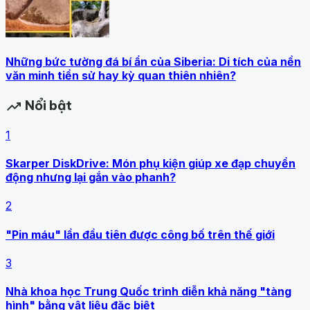
Những bức tường đá bí ẩn của Siberia: Di tích của nền
văn minh tiền sử hay kỳ quan thiên nhiên?
Nổi bật
trending_up
1
Skarper DiskDrive: Món phụ kiện giúp xe đạp chuyển
động nhưng lại gắn vào phanh?
2
"Pin máu" lần đầu tiên được công bố trên thế giới
3
Nhà khoa học Trung Quốc trình diễn khả năng "tàng
hình" bằng vật liệu đặc biệt