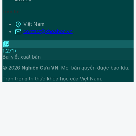
Liên hệ
location_on
Việt Nam
mail
contact@khoahoc.vn
library_books
1,271+
Bài viết xuất bản
© 2026
Nghiên Cứu VN
. Mọi bản quyền được bảo lưu.
Trân trọng tri thức khoa học của Việt Nam.