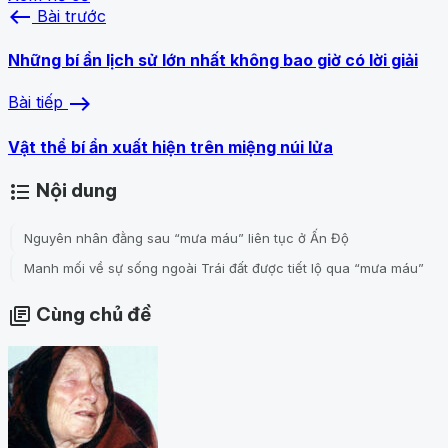
west
Bài trước
Những bí ẩn lịch sử lớn nhất không bao giờ có lời giải
east
Bài tiếp
Vật thể bí ẩn xuất hiện trên miệng núi lửa
Nội dung
format_list_bulleted
Nguyên nhân đằng sau “mưa máu” liên tục ở Ấn Độ
Manh mối về sự sống ngoài Trái đất được tiết lộ qua “mưa máu”
Cùng chủ đề
library_books