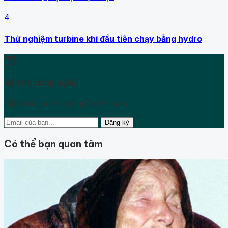
4
Thử nghiệm turbine khí đầu tiên chạy bằng hydro
mark_email_read
Bản tin công nghệ
Kiến thức mới nhất gửi đến bạn.
Đăng ký
Có thể bạn quan tâm