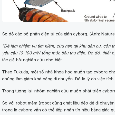
Sơ đồ các bộ phận điện tử của gián cyborg. (Ảnh: Nature
“Để làm nhiệm vụ tìm kiếm, cứu nạn tại khu dân cư, côn t
yêu cầu 10-100 mW tổng mức tiêu thụ điện. Do đó, thiết b
tác giả bài nghiên cứu cho biết.
Theo Fukuda, một số nhà khoa học muốn tạo cyborg cho 
chúng làm giảm khả năng di chuyển. Đó là lý do việc tích
Trong tương lai, nhóm nghiên cứu muốn phát triển cyborg
So với robot mềm (robot dùng chất liệu dẻo để di chuyển 
trọng là cyborg vẫn có thể tiếp nhận tín hiệu bằng giác