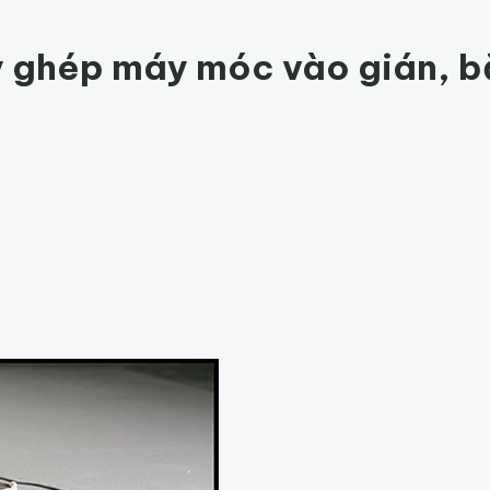
ức khỏe
201
Thế giới động vật
153
1001 bí ẩn
94
Công nghệ
hỏe
Thế giới
 ghép máy móc vào gián, bắ