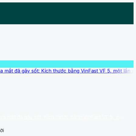
gây sốt: Kích thước bằng VinFast VF 5, một lần sạc đi đư
ã gây sốt: Kích thước bằng VinFast VF 5, một lần sạc đi đ
ời