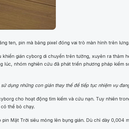
ng ten, pin mà bảng pixel đóng vai trò màn hình trên lưng
 khiển gián cyborg di chuyển trên tường, xuyên ra thảm 
ng lúc, nhóm nghiên cứu đã phát triển phương pháp kiểm s
 sử dụng những con gián thay thế để tiếp tục nhiệm vụ đang
borg cho hoạt động tìm kiếm và cứu nạn. Tuy nhiên trong 
 có thể bỏ chạy.
ợp pin Mặt Trời siêu mỏng lên bụng gián. Dù chỉ dày 0,00