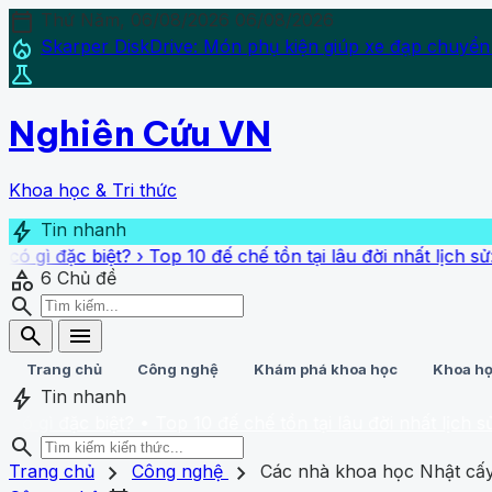
calendar_today
Thứ Năm, 06/08/2026
06/08/2026
local_fire_department
Skarper DiskDrive: Món phụ kiện giúp xe đạp chuyển
science
Nghiên Cứu VN
Khoa học & Tri thức
bolt
Tin nhanh
 biệt?
›
Top 10 đế chế tồn tại lâu đời nhất lịch sử: Có 1 
category
6
Chủ đề
search
search
menu
Trang chủ
Công nghệ
Khám phá khoa học
Khoa họ
bolt
Tin nhanh
 biệt?
• Top 10 đế chế tồn tại lâu đời nhất lịch sử: Có 1
search
search
close
home
chevron_right
chevron_right
Trang chủ
Trang chủ
Công nghệ
Các nhà khoa học Nhật cấy