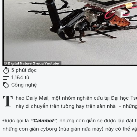
timer
5 phút đọc
notes
1,184 từ
sell
Công nghệ
T
heo Daily Mail, một nhóm nghiên cứu tại Đại học Ts
này di chuyển trên tường hay trên sàn nhà – những 
Được gọi là
“Calmbot”
, những con gián sẽ được lắp đặt 
những con gián cyborg (nửa gián nửa máy) này có thể vận