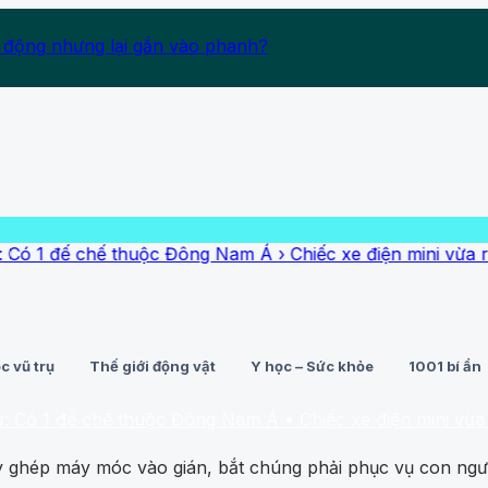
 động nhưng lại gắn vào phanh?
đế chế thuộc Đông Nam Á
›
Chiếc xe điện mini vừa ra mắt đã 
c vũ trụ
Thế giới động vật
Y học – Sức khỏe
1001 bí ẩn
 đế chế thuộc Đông Nam Á
• Chiếc xe điện mini vừa ra mắt đ
 ghép máy móc vào gián, bắt chúng phải phục vụ con ngư