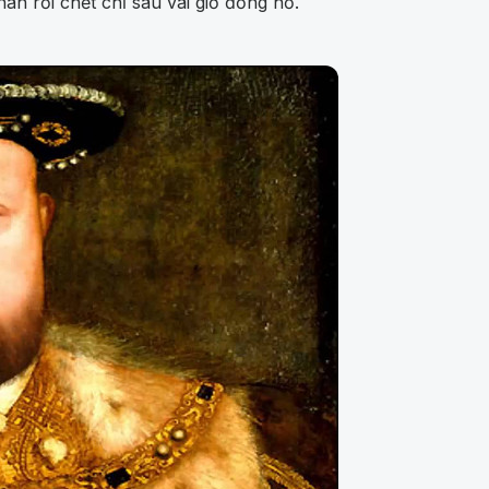
ân rồi chết chỉ sau vài giờ đồng hồ.