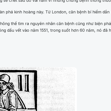
g sẽ chết sau đó vài năm vì những chứng bệnh thông thườ
tàn phá kinh hoàng này. Từ London, căn bệnh bí hiểm dần
ông thể tìm ra nguyên nhân căn bệnh cũng như biện pháp c
hông dấu vết vào năm 1551, trong suốt hơn 60 năm, nó đã 