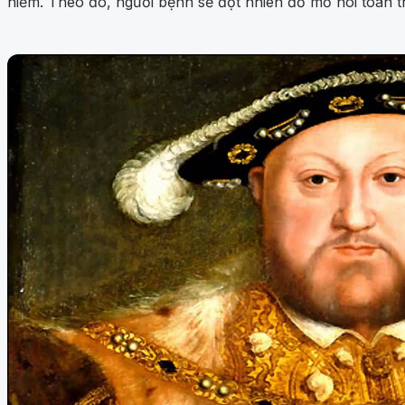
hiểm. Theo đó, người bệnh sẽ đột nhiên đổ mồ hôi toàn th