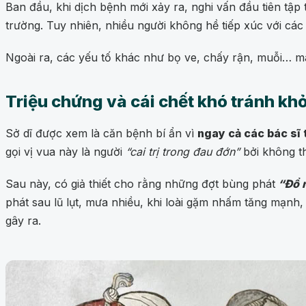
Ban đầu, khi dịch bệnh mới xảy ra, nghi vấn đầu tiên tậ
trường. Tuy nhiên, nhiều người không hề tiếp xúc với các
Ngoài ra, các yếu tố khác như bọ ve, chấy rận, muỗi… ma
Triệu chứng và cái chết khó tránh khỏ
Sở dĩ được xem là căn bệnh bí ẩn vì
ngay cả các bác sĩ
gọi vị vua này là người
“cai trị trong đau đớn”
bởi không t
Sau này, có giả thiết cho rằng những đợt bùng phát
“Đổ 
phát sau lũ lụt, mưa nhiều, khi loài gặm nhấm tăng mạnh
gây ra.