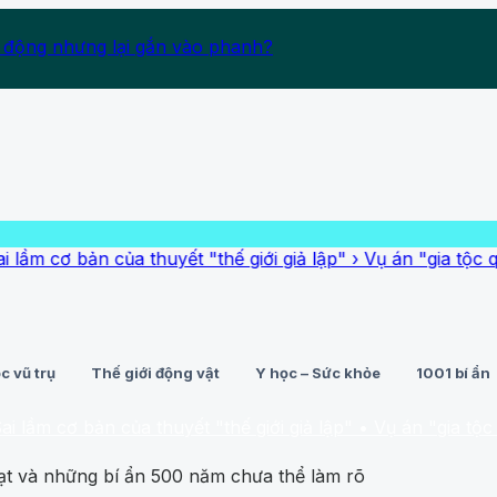
 động nhưng lại gắn vào phanh?
bản của thuyết "thế giới giả lập"
›
Vụ án "gia tộc quỷ dữ" ăn 
c vũ trụ
Thế giới động vật
Y học – Sức khỏe
1001 bí ẩn
 bản của thuyết "thế giới giả lập"
• Vụ án "gia tộc quỷ dữ" ă
ạt và những bí ẩn 500 năm chưa thể làm rõ