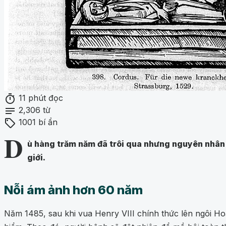
timer
11 phút đọc
notes
2,306 từ
sell
1001 bí ẩn
D
ù hàng trăm năm đã trôi qua nhưng nguyên nhân g
giới.
Nỗi ám ảnh hơn 60 năm
Năm 1485, sau khi vua Henry VIII chính thức lên ngôi Ho