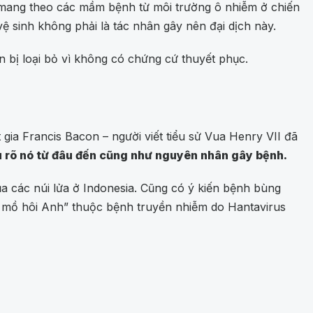
đã mang theo các mầm bệnh từ môi trường ô nhiễm ở chiến
ệ sinh không phải là tác nhân gây nên đại dịch này.
 bị loại bỏ vì không có chứng cứ thuyết phục.
ết gia Francis Bacon – người viết tiểu sử Vua Henry VII đã
ểu rõ nó từ đâu đến cũng như nguyên nhân gây bệnh.
ủa các núi lửa ở Indonesia. Cũng có ý kiến bệnh bùng
Đổ mồ hôi Anh” thuộc bệnh truyền nhiễm do Hantavirus