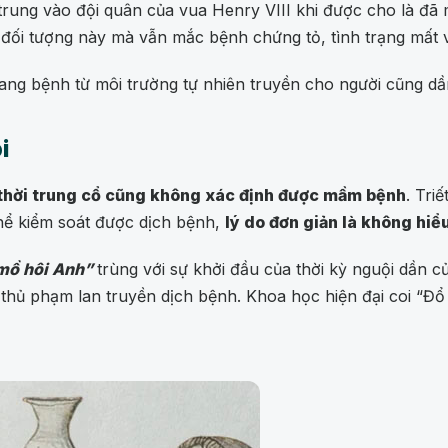
p trung vào đội quân của vua Henry VIII khi được cho là 
 đối tượng này mà vẫn mắc bệnh chứng tỏ, tình trạng mất v
ng bệnh từ môi trường tự nhiên truyền cho người cũng dần
i
 thời trung cổ cũng không xác định được mầm bệnh
. Tri
hể kiểm soát được dịch bệnh,
lý do đơn giản là không hi
mồ hôi Anh”
trùng với sự khởi đầu của thời kỳ nguội dần c
, thủ phạm lan truyền dịch bệnh. Khoa học hiện đại coi “