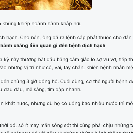
nh khủng khiếp hoành hành khắp nơi.
h hạch. Cho nên, ông đã ra lệnh cấp phát thuốc cho dân c
hành chẳng liên quan gì đến bệnh dịch hạch
.
lạ kỳ này thường bắt đầu bằng cảm giác lo sợ vu vơ, tiếp 
ào những vị trí như cổ, vai, tay chân, khiến bệnh nhân mệt
 đến chừng 3 giờ đồng hồ. Cuối cùng, cơ thể người bệnh đ
ư đau đầu, mê sảng, tim đập nhanh.
 khát nước, nhưng dù họ có uống bao nhiêu nước thì mồ hô
ời đó, số ít may mắn sống sót thì cũng phải chịu những tổ