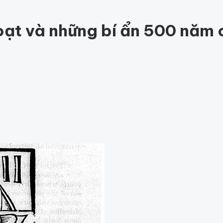
ức khỏe
202
Thế giới động vật
159
1001 bí ẩn
97
Công nghệ
hỏe
Thế giới
oạt và những bí ẩn 500 năm 