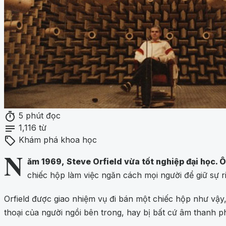
timer
5 phút đọc
notes
1,116 từ
sell
Khám phá khoa học
N
ăm 1969, Steve Orfield vừa tốt nghiệp đại học. 
chiếc hộp làm việc ngăn cách mọi người để giữ sự 
Orfield được giao nhiệm vụ đi bán một chiếc hộp như vậ
thoại của người ngồi bên trong, hay bị bất cứ âm thanh ph