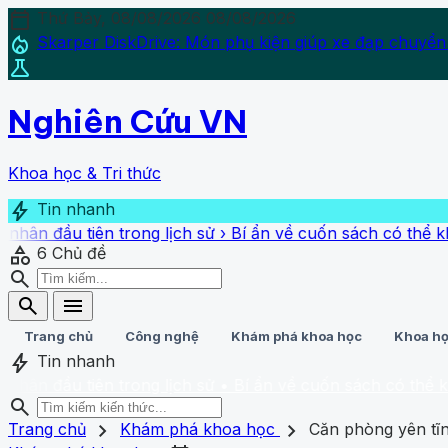
calendar_today
Thứ Bảy, 08/08/2026
08/08/2026
local_fire_department
Skarper DiskDrive: Món phụ kiện giúp xe đạp chuyển
science
Nghiên Cứu VN
Khoa học & Tri thức
bolt
Tin nhanh
tiên trong lịch sử
›
Bí ẩn về cuốn sách có thể khiến ngườ
category
6
Chủ đề
search
search
menu
Trang chủ
Công nghệ
Khám phá khoa học
Khoa họ
bolt
Tin nhanh
tiên trong lịch sử
• Bí ẩn về cuốn sách có thể khiến ngườ
search
search
close
home
chevron_right
chevron_right
Trang chủ
Trang chủ
Khám phá khoa học
Căn phòng yên tĩn