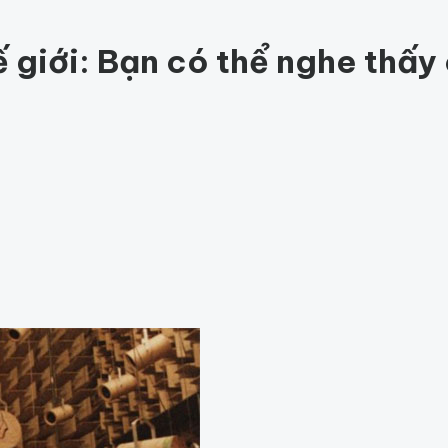
c khỏe
202
Thế giới động vật
159
1001 bí ẩn
98
Công nghệ
hỏe
Thế giới
ế giới: Bạn có thể nghe thấy