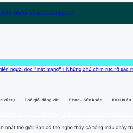
 động nhưng lại gắn vào phanh?
i đọc "mất mạng"
›
Những chú chim rực rỡ sắc màu nhất thế
c vũ trụ
Thế giới động vật
Y học – Sức khỏe
1001 bí ẩn
i đọc "mất mạng"
• Những chú chim rực rỡ sắc màu nhất th
h nhất thế giới: Bạn có thể nghe thấy cả tiếng máu chảy t