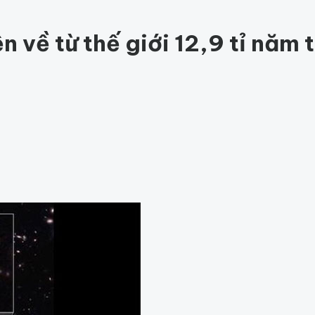
ức khỏe
202
Thế giới động vật
159
1001 bí ẩn
98
Công nghệ
hỏe
Thế giới
 về từ thế giới 12,9 tỉ năm 