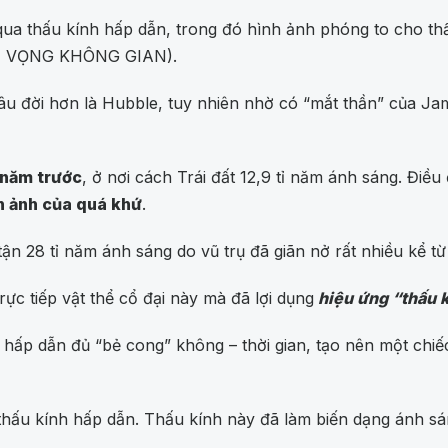
ua thấu kính hấp dẫn, trong đó hình ảnh phóng to cho thấy
N VỌNG KHÔNG GIAN).
 lâu đời hơn là Hubble, tuy nhiên nhờ có “mắt thần” của J
ỉ năm trước
, ở nơi cách Trái đất 12,9 tỉ năm ánh sáng. Điề
h ảnh của quá khứ
.
ận 28 tỉ năm ánh sáng do vũ trụ đã giãn nở rất nhiều kể từ
c tiếp vật thể cổ đại này mà đã lợi dụng
hiệu ứng “thấu k
 hấp dẫn đủ “bẻ cong” không – thời gian, tạo nên một chiếc
hấu kính hấp dẫn. Thấu kính này đã làm biến dạng ánh sáng