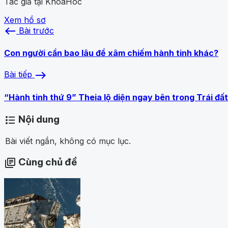
Tác giả tại KhoaHoc
Xem hồ sơ
west
Bài trước
Con người cần bao lâu để xâm chiếm hành tinh khác?
east
Bài tiếp
“Hành tinh thứ 9” Theia lộ diện ngay bên trong Trái đất
Nội dung
format_list_bulleted
Bài viết ngắn, không có mục lục.
Cùng chủ đề
library_books