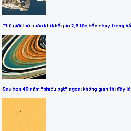
Thế giới thở phào khi khối pin 2,6 tấn bốc cháy trong b
Sau hơn 40 năm "phiêu bạt" ngoài không gian thì đây là