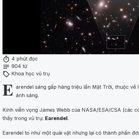
timer
4 phút đọc
notes
904 từ
sell
Khoa học vũ trụ
E
arendel sáng gấp hàng triệu lần Mặt Trời, thuộc về l
ánh sáng.
Kính viễn vọng James Webb của NASA/ESA/CSA (các cơ qu
thấy trong vũ trụ:
Earendel
.
Earendel to như một quái vật nhưng lại có thành phần đơ