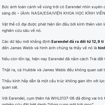
Bức ảnh toàn cảnh về vùng trời có Earendel nhìn xuyên q
sáng đỏ – (Ảnh: NASA/ESA/VIỆN KHOA HỌC KÍNH VIỄ
Vật thể cổ đại được phát hiện lần đầu bởi kính thiên văn
nghiên cứu sâu về nó.
Các dữ liệu mới khẳng định
Earendel đã ra đời từ 12,9 t
đến James Webb và hình ảnh chúng ta thấy về nó là
hìn
Nếu còn tồn tại, hiện nay Earendel đã nằm cách Trái đất t
Thật ra, cả Hubble và James Webb đều không quan sát trự
Thấu kính hấp dẫn là một cấu trúc không gian lớn với lực
quan sát.
Với Earendel, cụm thiên hà WHL0137-08 đã đóng vai trò t
nghiên cứu đặt biệt danh “Vòng cung mặt trời mọc”.