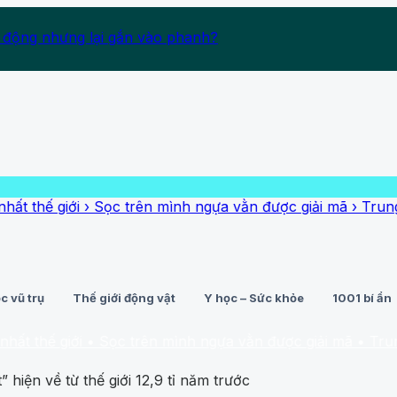
 động nhưng lại gắn vào phanh?
ế giới
›
Sọc trên mình ngựa vằn được giải mã
›
Trung bình 
c vũ trụ
Thế giới động vật
Y học – Sức khỏe
1001 bí ẩn
ế giới
• Sọc trên mình ngựa vằn được giải mã
• Trung bình
 hiện về từ thế giới 12,9 tỉ năm trước