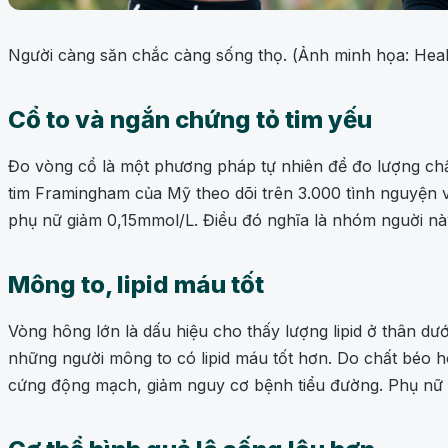
Người càng săn chắc càng sống thọ. (Ảnh minh họa: Healt
Cổ to và ngắn chứng tỏ tim yếu
Đo vòng cổ là một phương pháp tự nhiên để đo lượng chất
tim Framingham của Mỹ theo dõi trên 3.000 tình nguyện vi
phụ nữ giảm 0,15mmol/L. Điều đó nghĩa là nhóm nguời nà
Mông to, lipid máu tốt
Vòng hông lớn là dấu hiệu cho thấy lượng lipid ở thân dướ
những người mông to có lipid máu tốt hơn. Do chất béo h
cứng động mạch, giảm nguy cơ bệnh tiểu đường. Phụ nữ c