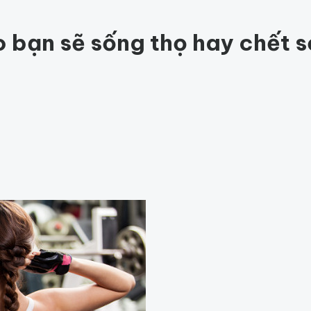
ức khỏe
201
Thế giới động vật
153
1001 bí ẩn
94
Công nghệ
hỏe
Thế giới
o bạn sẽ sống thọ hay chết 