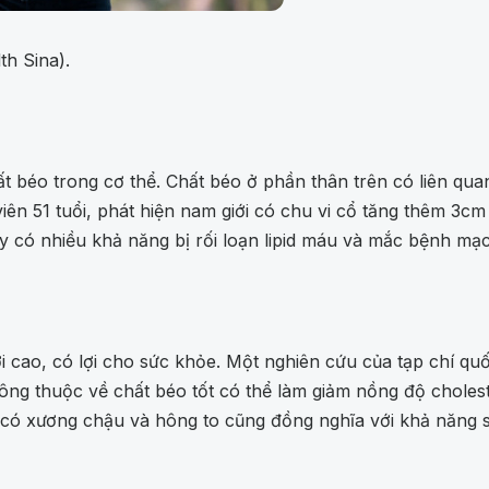
h Sina).
 béo trong cơ thể. Chất béo ở phần thân trên có liên qua
ên 51 tuổi, phát hiện nam giới có chu vi cổ tăng thêm 3cm 
y có nhiều khả năng bị rối loạn lipid máu và mắc bệnh mạ
i cao, có lợi cho sức khỏe. Một nghiên cứu của tạp chí quố
ông thuộc về chất béo tốt có thể làm giảm nồng độ cholest
ó xương chậu và hông to cũng đồng nghĩa với khả năng si