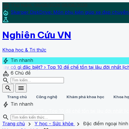
calendar_today
Thứ Năm, 06/08/2026
06/08/2026
local_fire_department
Skarper DiskDrive: Món phụ kiện giúp xe đạp chuyển
science
Nghiên Cứu VN
Khoa học & Tri thức
bolt
Tin nhanh
c biệt?
›
Top 10 đế chế tồn tại lâu đời nhất lịch sử: Có 1
category
6
Chủ đề
search
search
menu
Trang chủ
Công nghệ
Khám phá khoa học
Khoa họ
bolt
Tin nhanh
ặc biệt?
• Top 10 đế chế tồn tại lâu đời nhất lịch sử: Có 
search
search
close
home
chevron_right
chevron_right
Trang chủ
Trang chủ
Y học - Sức khỏe
Đặc điểm ngoại hình