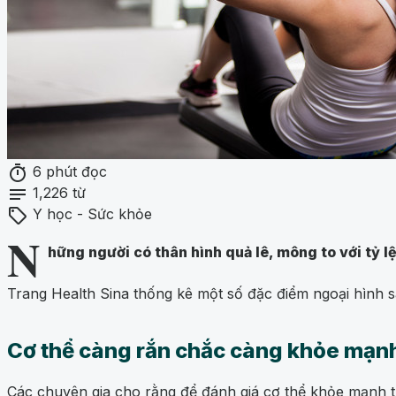
timer
6 phút đọc
notes
1,226 từ
sell
Y học - Sức khỏe
N
hững người có thân hình quả lê, mông to với tỷ lệ
Trang Health Sina thống kê một số đặc điểm ngoại hình s
Cơ thể càng rắn chắc càng khỏe mạn
Các chuyên gia cho rằng để đánh giá cơ thể khỏe mạnh th