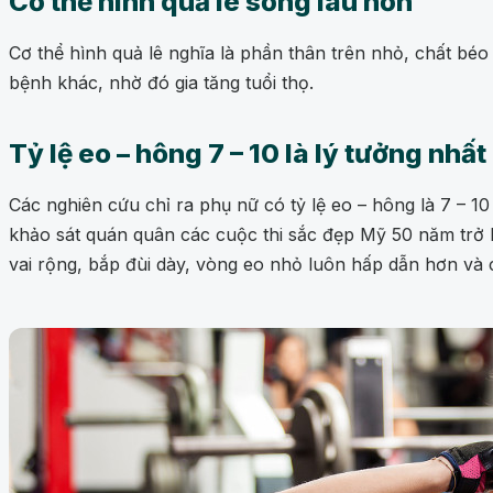
Cơ thể hình quả lê sống lâu hơn
Cơ thể hình quả lê nghĩa là phần thân trên nhỏ, chất bé
bệnh khác, nhờ đó gia tăng tuổi thọ.
Tỷ lệ eo – hông 7 – 10 là lý tưởng nhất
Các nghiên cứu chỉ ra phụ nữ có tỷ lệ eo – hông là 7 – 
khảo sát quán quân các cuộc thi sắc đẹp Mỹ 50 năm trở lại
vai rộng, bắp đùi dày, vòng eo nhỏ luôn hấp dẫn hơn và 