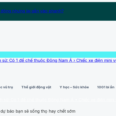
 động nhưng lại gắn vào phanh?
 đế chế thuộc Đông Nam Á
›
Chiếc xe điện mini vừa ra mắt đã
c vũ trụ
Thế giới động vật
Y học – Sức khỏe
1001 bí ẩn
1 đế chế thuộc Đông Nam Á
• Chiếc xe điện mini vừa ra mắt 
 dự báo bạn sẽ sống thọ hay chết sớm