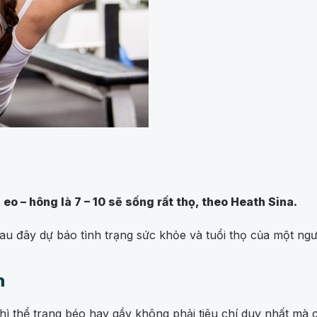
 eo – hông là 7 – 10 sẽ sống rất thọ, theo Heath Sina.
au đây dự báo tình trạng sức khỏe và tuổi thọ của một ngư
h
ì thể trạng béo hay gầy không phải tiêu chí duy nhất mà c