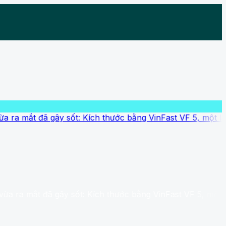
 gây sốt: Kích thước bằng VinFast VF 5, một lần sạc đi đ
đã gây sốt: Kích thước bằng VinFast VF 5, một lần sạc đi 