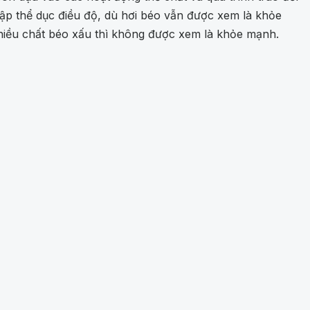
ập thể dục điều độ, dù hơi béo vẫn được xem là khỏe
hiều chất béo xấu thì không được xem là khỏe mạnh.