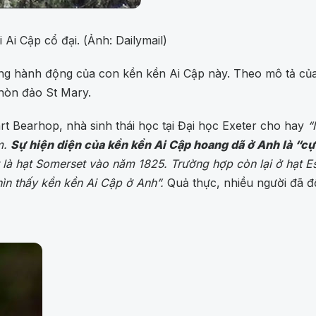
Ai Cập cổ đại. (Ảnh: Dailymail)
ng hành động của con kền kền Ai Cập này. Theo mô tả của 
 hòn đảo St Mary.
art Bearhop, nhà sinh thái học tại Đại học Exeter cho hay
“
ăm.
Sự hiện diện của kền kền Ai Cập hoang dã ở Anh là “c
Một là hạt Somerset vào năm 1825. Trường hợp còn lại ở hạt
hìn thấy kền kền Ai Cập ở Anh”.
Quả thực, nhiều người đã đ