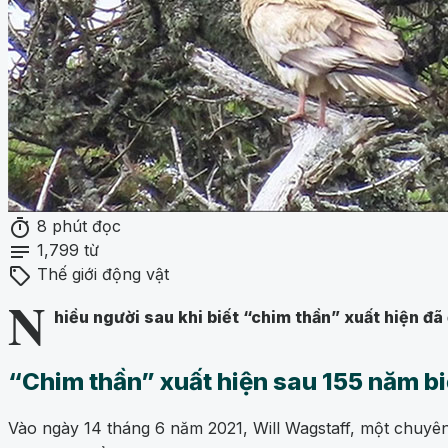
timer
8 phút đọc
notes
1,799 từ
sell
Thế giới động vật
N
hiều người sau khi biết “chim thần” xuất hiện đã
“Chim thần” xuất hiện sau 155 năm b
Vào ngày 14 tháng 6 năm 2021, Will Wagstaff, một chuy