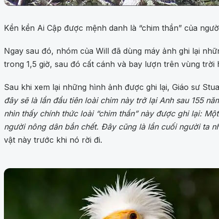
Kền kền Ai Cập được mệnh danh là “chim thần” của người 
Ngay sau đó, nhóm của Will đã dùng máy ảnh ghi lại nhữ
trong 1,5 giờ, sau đó cất cánh và bay lượn trên vùng trời
Sau khi xem lại những hình ảnh được ghi lại, Giáo sư Stu
đây sẽ là lần đầu tiên loài chim này trở lại Anh sau 155 n
nhìn thấy chính thức loài “chim thần” này được ghi lại: 
người nông dân bắn chết. Đây cũng là lần cuối người ta n
vật này trước khi nó rời đi.