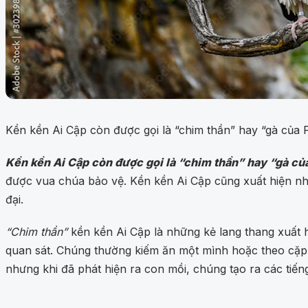
Kền kền Ai Cập còn được gọi là “chim thần” hay “gà của P
Kền kền Ai Cập còn được gọi là “chim thần” hay “gà củ
được vua chúa bảo vệ. Kền kền Ai Cập cũng xuất hiện nhiề
đại.
“Chim thần”
kền kền Ai Cập là những kẻ lang thang xuất
quan sát. Chúng thường kiếm ăn một mình hoặc theo cặp nh
nhưng khi đã phát hiện ra con mồi, chúng tạo ra các tiếng 