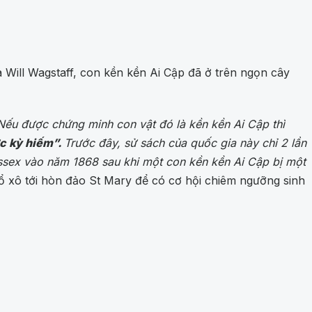
Will Wagstaff, con kền kền Ai Cập đã ở trên ngọn cây
Nếu được chứng minh con vật đó là kền kền Ai Cập thì
ực kỳ hiếm”.
Trước đây, sử sách của quốc gia này chỉ 2 lần
 Essex vào năm 1868 sau khi một con kền kền Ai Cập bị một
ổ xô tới hòn đảo St Mary để có cơ hội chiêm ngưỡng sinh