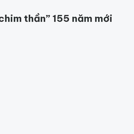
ệ
84
chim thần” 155 năm mới