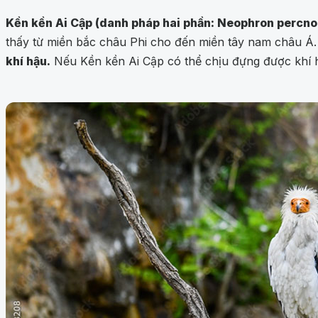
Kền kền Ai Cập (danh pháp hai phần: Neophron percn
thấy từ miền bắc châu Phi cho đến miền tây nam châu Á. 
khí hậu.
Nếu Kền kền Ai Cập có thể chịu đựng được khí 