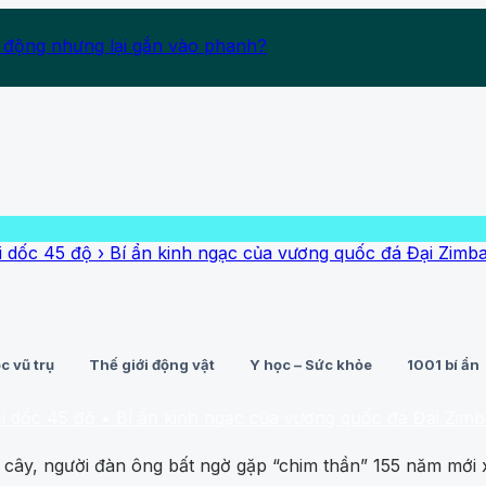
 động nhưng lại gắn vào phanh?
Bí ẩn kinh ngạc của vương quốc đá Đại Zimbabwe
›
Người k
c vũ trụ
Thế giới động vật
Y học – Sức khỏe
1001 bí ẩn
 Bí ẩn kinh ngạc của vương quốc đá Đại Zimbabwe
• Người
cây, người đàn ông bất ngờ gặp “chim thần” 155 năm mới 