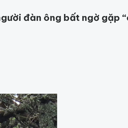
ức khỏe
202
Thế giới động vật
157
1001 bí ẩn
97
Công ngh
hỏe
Thế giới
gười đàn ông bất ngờ gặp “