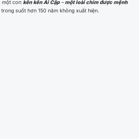
ra một con
kền kền Ai Cập
–
một loài chim được mệnh
nh trong suốt hơn 150 năm không xuất hiện.