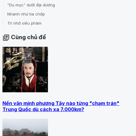
“Du mục” dưới đại dương
Nhanh như tia chớp
Trí nhớ siêu phàm
Cùng chủ đề
library_books
Nền văn minh phương Tây nào từng "chạm trán"
Trung Quốc dù cách xa 7.000km?