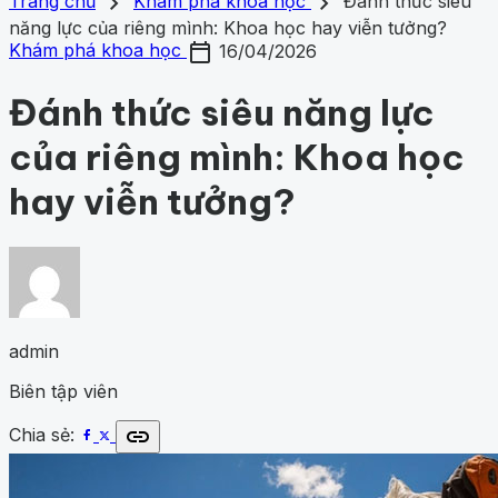
search
close
home
chevron_right
chevron_right
Trang chủ
Trang chủ
Khám phá khoa học
Đánh thức siêu
Chủ đề
năng lực của riêng mình: Khoa học hay viễn tưởng?
Gợi ý danh mục
calendar_today
Khám phá khoa học
433
Khoa học vũ trụ
261
Y học -
Khám phá khoa học
16/04/2026
Khám phá khoa học
Khoa học vũ trụ
Y học - Sức k
Sức khỏe
203
Thế giới động vật
160
1001 bí ẩn
98
Công
động vật
1001 bí ẩn
Công nghệ
nghệ
84
Đánh thức siêu năng lực
của riêng mình: Khoa học
hay viễn tưởng?
admin
Biên tập viên
link
Chia sẻ: