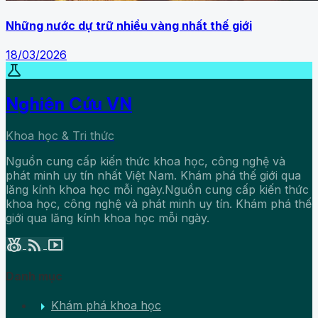
Những nước dự trữ nhiều vàng nhất thế giới
18/03/2026
science
Nghiên Cứu VN
Khoa học & Tri thức
Nguồn cung cấp kiến thức khoa học, công nghệ và
phát minh uy tín nhất Việt Nam. Khám phá thế giới qua
lăng kính khoa học mỗi ngày.Nguồn cung cấp kiến thức
khoa học, công nghệ và phát minh uy tín. Khám phá thế
giới qua lăng kính khoa học mỗi ngày.
social_leaderboard
rss_feed
smart_display
Danh mục
arrow_right
Khám phá khoa học