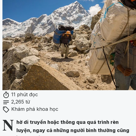
timer
11 phút đọc
notes
2,265 từ
sell
Khám phá khoa học
N
hờ di truyền hoặc thông qua quá trình rèn
luyện, ngay cả những người bình thường cũng