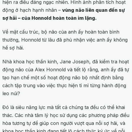
hiện ra điều đáng ngạc nhiên. Hình ảnh phân tích hoạt
động ở hạch hạnh nhân –
vùng não liên quan đến sự
sợ hãi – của Honnold hoàn toàn im lặng.
Về mặt cấu trúc, bộ não của anh ấy hoàn toàn bình
thường, Honnold từ lâu đã phủ nhận việc anh ấy không
hề sợ hãi.
Nhà khoa học thần kinh, Jane Joseph, đã kiểm tra hoạt
động não của Alex Honnold và tiết lộ rằng, anh ấy đã tự
tạo hạn chế một số hoạt động não bộ nhất định bằng
cách tập trung vào việc thực hiện tỉ mỉ từng hành động
leo núi?
Đó là siêu năng lực mà tất cả chúng ta đều có thể khai
thác. Các nhà tâm lý học sử dụng các phương pháp điều
hòa tương tự để giúp con người vượt qua nỗi sợ hãi, và
khoa học thần kinh đang tiết lộ cách thức ký ức về nỗi