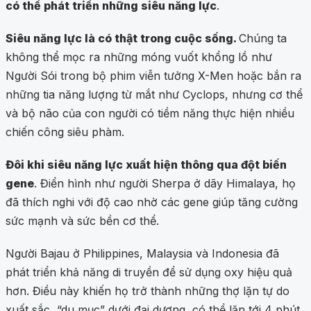
có thể phát triển những siêu năng lực
.
Siêu năng lực là có thật trong cuộc sống.
Chúng ta
không thể mọc ra những móng vuốt khổng lồ như
Người Sói trong bộ phim viễn tưởng X-Men hoặc bắn ra
những tia năng lượng từ mắt như Cyclops, nhưng cơ thể
và bộ não của con người có tiềm năng thực hiện nhiều
chiến công siêu phàm.
Đôi khi siêu năng lực xuất hiện thông qua đột biến
gene
. Điển hình như người Sherpa ở dãy Himalaya, họ
đã thích nghi với độ cao nhờ các gene giúp tăng cường
sức mạnh và sức bền cơ thể.
Người Bajau ở Philippines, Malaysia và Indonesia đã
phát triển khả năng di truyền để sử dụng oxy hiệu quả
hơn. Điều này khiến họ trở thành những thợ lặn tự do
xuất sắc, “du mục” dưới đại dương, có thể lặn tới 4 phút