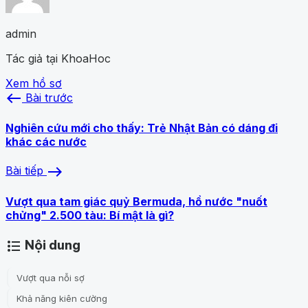
admin
Tác giả tại KhoaHoc
Xem hồ sơ
west
Bài trước
Nghiên cứu mới cho thấy: Trẻ Nhật Bản có dáng đi
khác các nước
east
Bài tiếp
Vượt qua tam giác quỷ Bermuda, hồ nước "nuốt
chửng" 2.500 tàu: Bí mật là gì?
Nội dung
format_list_bulleted
Vượt qua nỗi sợ
Khả năng kiên cường