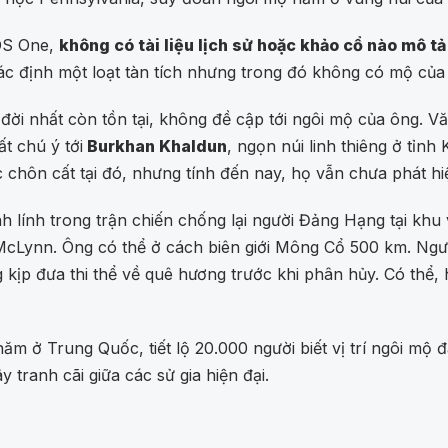
OS One,
không có tài liệu lịch sử hoặc khảo cổ nào mô t
 xác định một loạt tàn tích nhưng trong đó không có mộ củ
ời nhất còn tồn tại, không đề cập tới ngôi mộ của ông. V
t chú ý tới
Burkhan Khaldun
, ngọn núi linh thiêng ở tỉnh
c chôn cất tại đó, nhưng tính đến nay, họ vẫn chưa phát hi
h lính trong trận chiến chống lại người Đảng Hạng tại khu
McLynn. Ông có thể ở cách biên giới Mông Cổ 500 km. Ngư
 kịp đưa thi thể về quê hương trước khi phân hủy. Có thể
 ở Trung Quốc, tiết lộ 20.000 người biết vị trí ngôi mộ đã
y tranh cãi giữa các sử gia hiện đại.