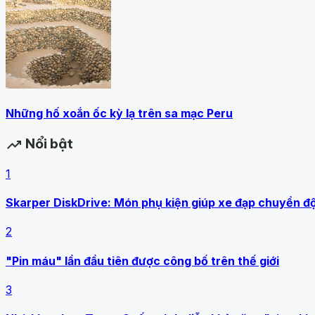
Những hố xoắn ốc kỳ lạ trên sa mạc Peru
Nổi bật
trending_up
1
Skarper DiskDrive: Món phụ kiện giúp xe đạp chuyển đ
2
"Pin máu" lần đầu tiên được công bố trên thế giới
3