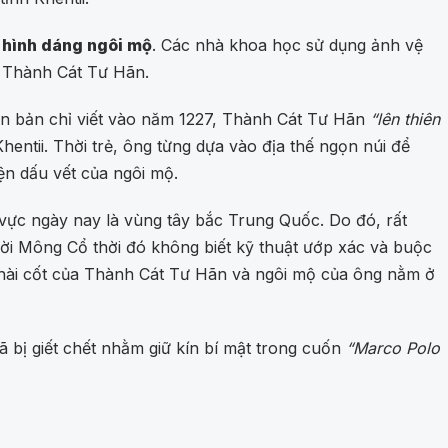
ả hình dáng ngôi mộ
. Các nhà khoa học sử dụng ảnh vệ
a Thành Cát Tư Hãn.
ăn bản chỉ viết vào năm 1227, Thành Cát Tư Hãn
“lên thiên
 Khentii. Thời trẻ, ông từng dựa vào địa thế ngọn núi để
ện dấu vết của ngôi mộ.
 vực ngày nay là vùng tây bắc Trung Quốc. Do đó, rất
ời Mông Cổ thời đó không biết kỹ thuật ướp xác và buộc
, hài cốt của Thành Cát Tư Hãn và ngôi mộ của ông nằm ở
 bị giết chết nhằm giữ kín bí mật trong cuốn
“Marco Polo