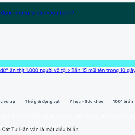
 động nhưng lại gắn vào phanh?
ịt 1.000 người vô tội
›
Bắn 15 mũi tên trong 10 giây: Đây là
c vũ trụ
Thế giới động vật
Y học – Sức khỏe
1001 bí ẩn
hịt 1.000 người vô tội
• Bắn 15 mũi tên trong 10 giây: Đây 
h Cát Tư Hãn vẫn là một điều bí ẩn