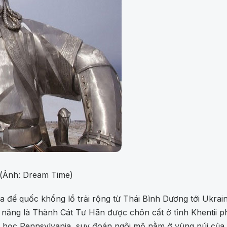
 (Ảnh: Dream Time)
 đế quốc khổng lồ trải rộng từ Thái Bình Dương tới Ukrain
năng là Thành Cát Tư Hãn được chôn cất ở tỉnh Khentii ph
 học Pennsylvania, suy đoán ngôi mộ nằm ở vùng núi của t