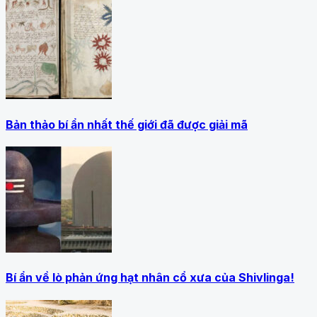
Bản thảo bí ẩn nhất thế giới đã được giải mã
Bí ẩn về lò phản ứng hạt nhân cổ xưa của Shivlinga!