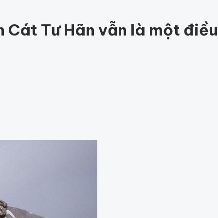
ức khỏe
202
Thế giới động vật
158
1001 bí ẩn
97
Công nghệ
hỏe
Thế giới
h Cát Tư Hãn vẫn là một điều