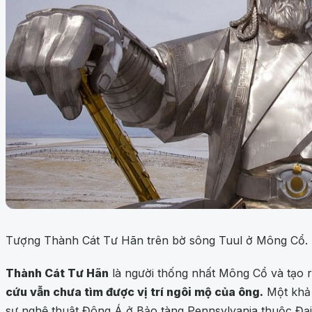
Tượng Thành Cát Tư Hãn trên bờ sông Tuul ở Mông Cổ.
Thành Cát Tư Hãn
là người thống nhất Mông Cổ và tạo ra
cứu vẫn chưa tìm được vị trí ngôi mộ của ông.
Một khả 
sư nghệ thuật Đông Á ở Bảo tàng Pennsylvania thuộc Đại