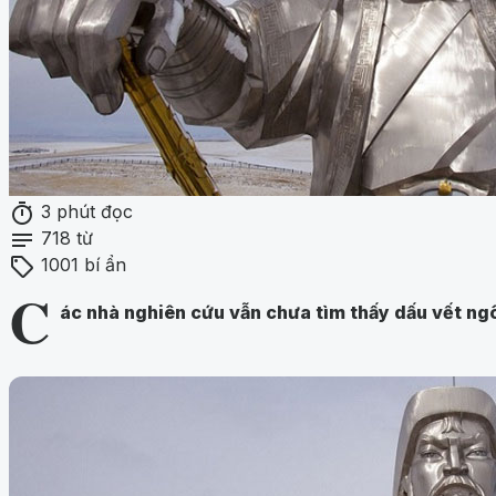
timer
3 phút đọc
notes
718 từ
sell
1001 bí ẩn
C
ác nhà nghiên cứu vẫn chưa tìm thấy dấu vết ng