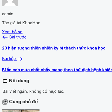
admin
Tác giả tại KhoaHoc
Xem hồ sơ
west
Bài trước
23 hiện tượng thiên nhiên kỳ bí thách thức khoa học
east
Bài tiếp
Bí ẩn cơn mưa chất nhầy mang theo thứ dịch bệnh khiến 
Nội dung
format_list_bulleted
Bài viết ngắn, không có mục lục.
Cùng chủ đề
library_books