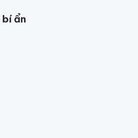
84
 bí ẩn