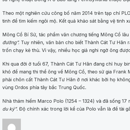
Theo một nghiên cứu công bố năm 2014 trên tạp chí PL
tinh để tìm kiếm ngôi mộ. Kết quả khảo sát bằng vệ tinh
Mông Cổ Bí Sử, tác phẩm văn chương tiếng Mông Cổ lâu đ
đường”.
Tuy nhiên, văn bản cho biết Thành Cát Tư Hãn rấ
trốn chạy kẻ thù. Vì vậy, nhiều học giả nghi ngờ ông đượ
Khi qua đời ở tuổi 67, Thành Cát Tư Hãn đang chỉ huy bin
khó để mang thi thể ông về Mông Cổ, theo sử gia Frank 
phải chôn cất Thành Cát Tư Hãn ở nơi khác bởi họ không
vùng Ordos phía tây bắc Trung Quốc.
Nhà thám hiểm Marco Polo (1254 – 1324) và đã sống 17 năm
du ký”
. Độ chính xác trong lời kể của Polo vẫn là đề tài gâ