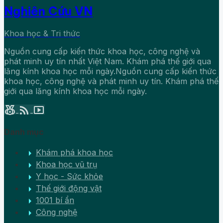
Nghiên Cứu VN
Khoa học & Tri thức
Nguồn cung cấp kiến thức khoa học, công nghệ và
phát minh uy tín nhất Việt Nam. Khám phá thế giới qua
lăng kính khoa học mỗi ngày.Nguồn cung cấp kiến thức
khoa học, công nghệ và phát minh uy tín. Khám phá thế
giới qua lăng kính khoa học mỗi ngày.
social_leaderboard
rss_feed
smart_display
Danh mục
arrow_right
Khám phá khoa học
arrow_right
Khoa học vũ trụ
arrow_right
Y học - Sức khỏe
arrow_right
Thế giới động vật
arrow_right
1001 bí ẩn
arrow_right
Công nghệ