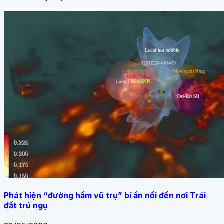
Phát hiện “đường hầm vũ trụ” bí ẩn nối đến nơi Trái
đất trú ngụ