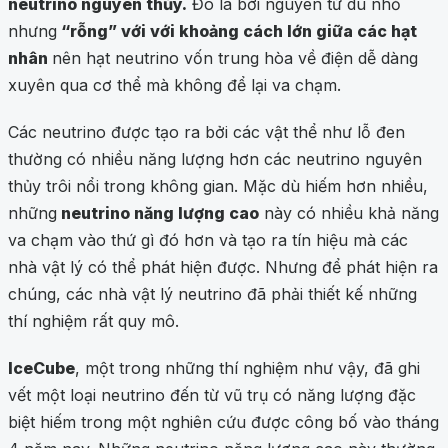
neutrino nguyên thủy.
Đó là bởi nguyên tử dù nhỏ
nhưng
“rỗng” với với khoảng cách lớn giữa các hạt
nhân
nên hạt neutrino vốn trung hòa về điện dễ dàng
xuyên qua cơ thể mà không để lại va chạm.
Các neutrino được tạo ra bởi các vật thể như lỗ đen
thường có nhiều năng lượng hơn các neutrino nguyên
thủy trôi nổi trong không gian. Mặc dù hiếm hơn nhiều,
những
neutrino năng lượng cao
này có nhiều khả năng
va chạm vào thứ gì đó hơn và tạo ra tín hiệu mà các
nhà vật lý có thể phát hiện được. Nhưng để phát hiện ra
chúng, các nhà vật lý neutrino đã phải thiết kế những
thí nghiệm rất quy mô.
IceCube
, một trong những thí nghiệm như vậy, đã ghi
vết một loại neutrino đến từ vũ trụ có năng lượng đặc
biệt hiếm trong một nghiên cứu được công bố vào tháng