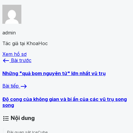
admin
Tác giả tại KhoaHoc
Xem hồ sơ
west
Bài trước
Những "quả bom nguyên tử" lớn nhất vũ trụ
east
Bài tiếp
Độ cong của không gian và bí ẩn của các vũ trụ song
song
Nội dung
format_list_bulleted
Đài quan sát IceCube