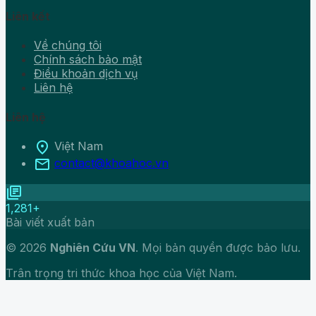
Liên kết
Về chúng tôi
Chính sách bảo mật
Điều khoản dịch vụ
Liên hệ
Liên hệ
location_on
Việt Nam
mail
contact@khoahoc.vn
library_books
1,281+
Bài viết xuất bản
© 2026
Nghiên Cứu VN
. Mọi bản quyền được bảo lưu.
Trân trọng tri thức khoa học của Việt Nam.