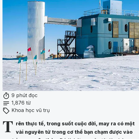
timer
9 phút đọc
notes
1,876 từ
sell
Khoa học vũ trụ
T
rên thực tế, trong suốt cuộc đời, may ra có một
vài nguyên tử trong cơ thể bạn chạm được vào