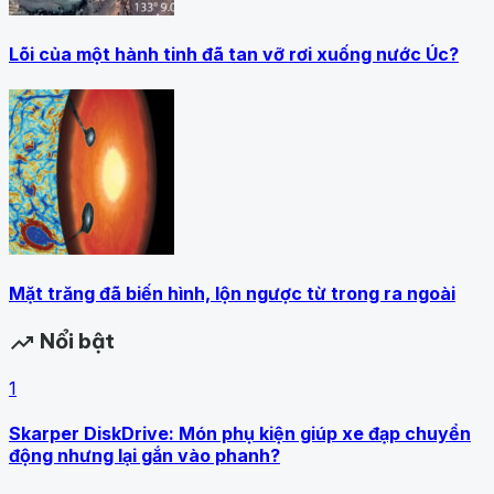
Lõi của một hành tinh đã tan vỡ rơi xuống nước Úc?
Mặt trăng đã biến hình, lộn ngược từ trong ra ngoài
Nổi bật
trending_up
1
Skarper DiskDrive: Món phụ kiện giúp xe đạp chuyển
động nhưng lại gắn vào phanh?