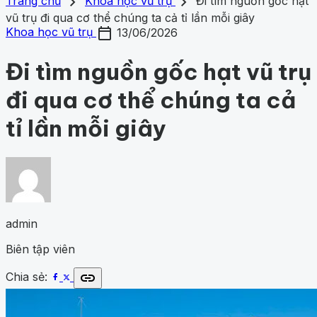
search
close
home
chevron_right
chevron_right
Trang chủ
Trang chủ
Khoa học vũ trụ
Đi tìm nguồn gốc hạt
Chủ đề
vũ trụ đi qua cơ thể chúng ta cả tỉ lần mỗi giây
Gợi ý danh mục
calendar_today
Khám phá khoa học
434
Khoa học vũ trụ
261
Y học -
Khoa học vũ trụ
13/06/2026
Khám phá khoa học
Khoa học vũ trụ
Y học - Sức k
Sức khỏe
203
Thế giới động vật
160
1001 bí ẩn
98
Công
động vật
1001 bí ẩn
Công nghệ
nghệ
84
Đi tìm nguồn gốc hạt vũ trụ
đi qua cơ thể chúng ta cả
tỉ lần mỗi giây
admin
Biên tập viên
link
Chia sẻ: