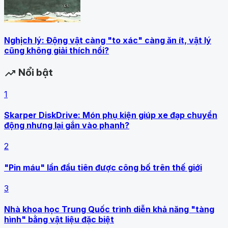
Nghịch lý: Động vật càng "to xác" càng ăn ít, vật lý
cũng không giải thích nổi?
Nổi bật
trending_up
1
Skarper DiskDrive: Món phụ kiện giúp xe đạp chuyển
động nhưng lại gắn vào phanh?
2
"Pin máu" lần đầu tiên được công bố trên thế giới
3
Nhà khoa học Trung Quốc trình diễn khả năng "tàng
hình" bằng vật liệu đặc biệt