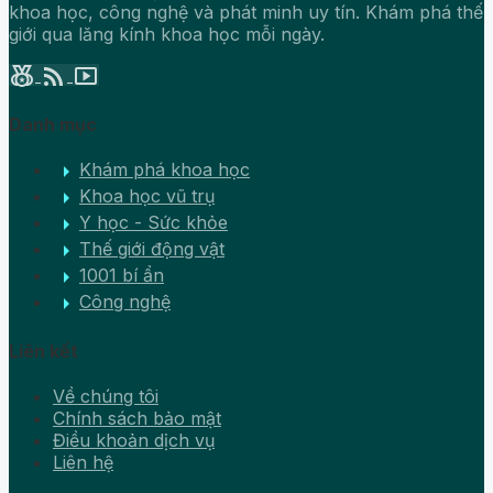
khoa học, công nghệ và phát minh uy tín. Khám phá thế
giới qua lăng kính khoa học mỗi ngày.
social_leaderboard
rss_feed
smart_display
Danh mục
arrow_right
Khám phá khoa học
arrow_right
Khoa học vũ trụ
arrow_right
Y học - Sức khỏe
arrow_right
Thế giới động vật
arrow_right
1001 bí ẩn
arrow_right
Công nghệ
Liên kết
Về chúng tôi
Chính sách bảo mật
Điều khoản dịch vụ
Liên hệ