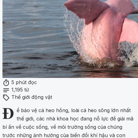
timer
5 phút đọc
notes
1,195 từ
sell
Thế giới động vật
Đ
ể bảo vệ cá heo hồng, loài cá heo sông lớn nhất
thế giới, các nhà khoa học đang nỗ lực để giải mã
bí ẩn về cuộc sống, về môi trường sống của chúng
trước những ảnh hưởng của biến đổi khí hậu và con