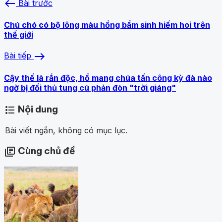
west
Bài trước
Chú chó có bộ lông màu hồng bẩm sinh hiếm hoi trên
thế giới
east
Bài tiếp
Cậy thế là rắn độc, hổ mang chúa tấn công kỳ đà nào
ngờ bị đối thủ tung cú phản đòn "trời giáng"
Nội dung
format_list_bulleted
Bài viết ngắn, không có mục lục.
Cùng chủ đề
library_books