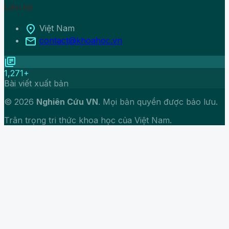
Liên hệ
location_on
Việt Nam
mail
contact@khoahoc.vn
library_books
1,271+
Bài viết xuất bản
© 2026
Nghiên Cứu VN
. Mọi bản quyền được bảo lưu.
Trân trọng tri thức khoa học của Việt Nam.