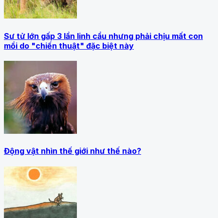
Sư tử lớn gấp 3 lần linh cẩu nhưng phải chịu mất con
mồi do "chiến thuật" đặc biệt này
Động vật nhìn thế giới như thế nào?