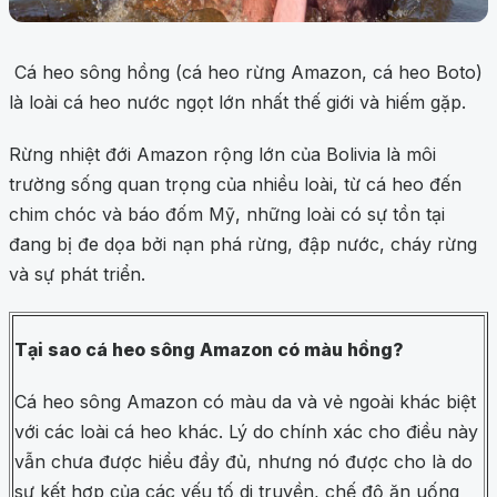
Cá heo sông hồng (cá heo rừng Amazon, cá heo Boto)
là loài cá heo nước ngọt lớn nhất thế giới và hiếm gặp.
Rừng nhiệt đới Amazon rộng lớn của Bolivia là môi
trường sống quan trọng của nhiều loài, từ cá heo đến
chim chóc và báo đốm Mỹ, những loài có sự tồn tại
đang bị đe dọa bởi nạn phá rừng, đập nước, cháy rừng
và sự phát triển.
Tại sao cá heo sông Amazon có màu hồng?
Cá heo sông Amazon có màu da và vẻ ngoài khác biệt
với các loài cá heo khác. Lý do chính xác cho điều này
vẫn chưa được hiểu đầy đủ, nhưng nó được cho là do
sự kết hợp của các yếu tố di truyền, chế độ ăn uống