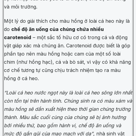
và môi trường.
Một lý do giải thích cho màu hồng ở loài cá heo này là
do
chế độ ăn uống của chúng chứa nhiều
carotenoid
– một sắc tố hữu cơ có trong cá và động
vật giáp xác mà chúng ăn. Carotenoid được biết là góp
phần tạo nên màu hồng hoặc cam của một số loài
chim (như hồng hạc), cá và bò sát, vì vậy có khả năng
cơ chế tương tự cũng chịu trách nhiệm tạo ra màu
hồng ở cá heo.
“Loài cá heo nước ngọt này là loài cá heo sông lớn nhất
còn tồn tại trên hành tinh. Chúng sinh ra có màu xám và
màu hồng sẽ dần xuất hiện theo thời gian chúng trưởng
thành. Màu sắc cuối cùng của chúng sẽ bị ảnh hưởng
bởi nhiều thứ, bao gồm hành vi, chế độ ăn uống và
mức độ gần gũi của mao mạch với da”
, nhà sinh vật