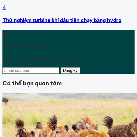
4
Thử nghiệm turbine khí đầu tiên chạy bằng hydro
mark_email_read
Bản tin công nghệ
Kiến thức mới nhất gửi đến bạn.
Đăng ký
Có thể bạn quan tâm