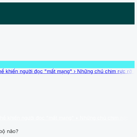
gười đọc "mất mạng"
›
Những chú chim rực rỡ sắc màu nhất 
người đọc "mất mạng"
• Những chú chim rực rỡ sắc màu nhấ
 bộ não?