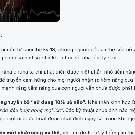
.
 nguồn từ cuối thế kỷ 19, nhưng nguồn gốc cụ thể của nó 
ng não của một số nhà khoa học và nhà tâm lý học.
ập rằng chúng ta chỉ phát triển được một phần nhỏ tiềm nă
 để truyền cảm hứng cho mọi người nhận ra tiềm năng của
n mạnh rằng tiềm năng của con người vẫn chưa được phát 
ràng tuyên bố “sử dụng 10% bộ não”.
Nhà thần kinh học B
não đều hoạt động mọi lúc”
. Các kỹ thuật chụp ảnh não hi
ện một mức độ hoạt động nhất định ngay cả trong khi ngủ
iện một chức năng cụ thể
, cho dù đó là xử lý thông tin t