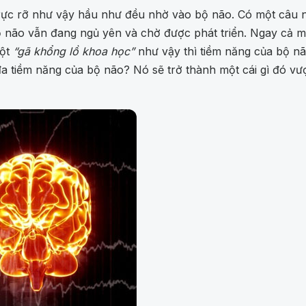
rực rỡ như vậy hầu như đều nhờ vào bộ não. Có một câu nó
 não vẫn đang ngủ yên và chờ được phát triển. Ngay cả một
ột
“gã khổng lồ khoa học”
như vậy thì tiềm năng của bộ nã
i đa tiềm năng của bộ não? Nó sẽ trở thành một cái gì đó v