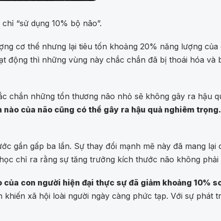
 chỉ “sử dụng 10% bộ não”.
ợng cơ thể nhưng lại tiêu tốn khoảng 20% năng lượng của 
ộng thì những vùng này chắc chắn đã bị thoái hóa và biến
c chắn những tổn thương não nhỏ sẽ không gây ra hậu quả
n nào của não cũng có thể gây ra hậu quả nghiêm trọng.
hước gần gấp ba lần. Sự thay đổi mạnh mẽ này đã mang lại
ọc chỉ ra rằng sự tăng trưởng kích thước não không phải l
 của con người hiện đại thực sự đã giảm khoảng 10% so 
khiến xã hội loài người ngày càng phức tạp. Với sự phát tr