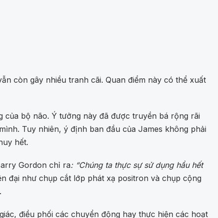
vẫn còn gây nhiều tranh cãi. Quan điểm này có thể xuất
ng của bộ não. Ý tưởng này đã được truyền bá rộng rãi
 mình. Tuy nhiên, ý định ban đầu của James không phải
huy hết.
arry Gordon chỉ ra
: “Chúng ta thực sự sử dụng hầu hết
ện đại như chụp cắt lớp phát xạ positron và chụp cộng
.
hị giác, điều phối các chuyển động hay thực hiện các hoạt