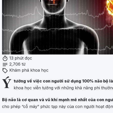
timer
13 phút đọc
notes
2,706 từ
sell
Khám phá khoa học
Ý
tưởng về việc con người sử dụng 100% não bộ là
khoa học viễn tưởng với những khả năng phi thường 
Bộ não là cơ quan và vũ khí mạnh mẽ nhất của con ngư
cho phép “cỗ máy” phức tạp này của con người hoạt động