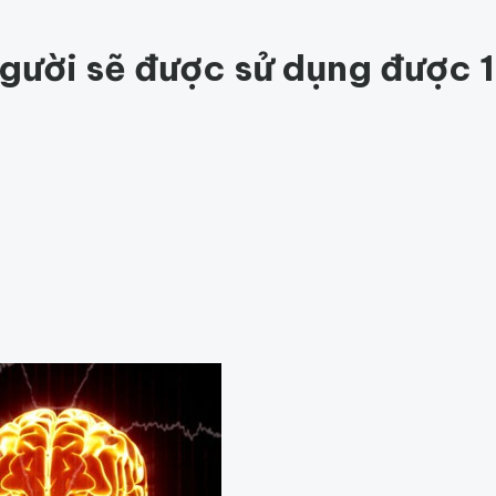
c khỏe
203
Thế giới động vật
159
1001 bí ẩn
98
Công nghệ
hỏe
Thế giới
 người sẽ được sử dụng được