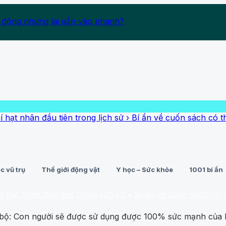
 động nhưng lại gắn vào phanh?
đầu tiên trong lịch sử
›
Bí ẩn về cuốn sách có thể khiến n
c vũ trụ
Thế giới động vật
Y học – Sức khỏe
1001 bí ẩn
 đầu tiên trong lịch sử
• Bí ẩn về cuốn sách có thể khiến 
o bộ: Con người sẽ được sử dụng được 100% sức mạnh của