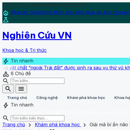
calendar_today
Thứ Bảy, 08/08/2026
08/08/2026
local_fire_department
Skarper DiskDrive: Món phụ kiện giúp xe đạp chuyển
science
Nghiên Cứu VN
Khoa học & Tri thức
bolt
Tin nhanh
t “ngoài Trái đất” được sinh ra sau vụ thử vũ khí hạt nhân 
category
6
Chủ đề
search
search
menu
Trang chủ
Công nghệ
Khám phá khoa học
Khoa họ
bolt
Tin nhanh
ất “ngoài Trái đất” được sinh ra sau vụ thử vũ khí hạt nhân
search
search
close
home
chevron_right
chevron_right
Trang chủ
Trang chủ
Khám phá khoa học
Giải mã bí ẩn nã