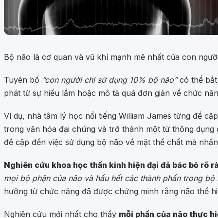
Bộ não là cơ quan và vũ khí mạnh mẽ nhất của con người
Tuyên bố
“con người chỉ sử dụng 10% bộ não”
có thể bắt
phát từ sự hiểu lầm hoặc mô tả quá đơn giản về chức nă
Ví dụ, nhà tâm lý học nổi tiếng William James từng đề c
trong văn hóa đại chúng và trở thành một từ thông dụng
đề cập đến việc sử dụng bộ não về mặt thể chất mà nhấ
Nghiên cứu khoa học thần kinh hiện đại đã bác bỏ rõ 
mọi bộ phận của não và hầu hết các thành phần trong bộ 
hưởng từ chức năng đã được chứng minh rằng não thể hi
Nghiên cứu mới nhất cho thấy
mỗi phần của não thực h