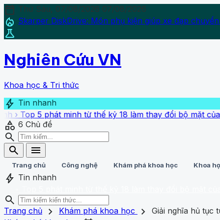
calendar_today
Thứ Sáu, 07/08/2026
07/08/2026
local_fire_department
Skarper DiskDrive: Món phụ kiện giúp xe đạp chuyển
science
Nghiên Cứu VN
Khoa học & Tri thức
bolt
Tin nhanh
 phát minh từ thế kỷ 18 làm thay đổi bộ mặt của nhân loại
category
6
Chủ đề
search
search
menu
Trang chủ
Công nghệ
Khám phá khoa học
Khoa họ
bolt
Tin nhanh
5 phát minh từ thế kỷ 18 làm thay đổi bộ mặt của nhân loạ
search
search
close
home
chevron_right
chevron_right
Trang chủ
Trang chủ
Khám phá khoa học
Giải nghĩa hủ tục