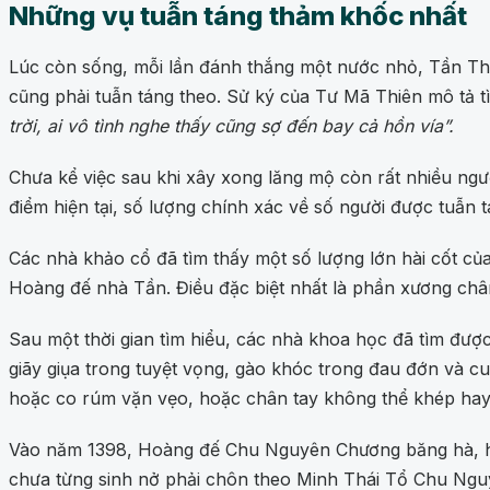
Những vụ tuẫn táng thảm khốc nhất
Lúc còn sống, mỗi lần đánh thắng một nước nhỏ, Tần Thủ
cũng phải tuẫn táng theo. Sử ký của Tư Mã Thiên mô tả t
trời, ai vô tình nghe thấy cũng sợ đến bay cả hồn vía”.
Chưa kể việc sau khi xây xong lăng mộ còn rất nhiều ngư
điểm hiện tại, số lượng chính xác về số người được tuẫn
Các nhà khảo cổ đã tìm thấy một số lượng lớn hài cốt củ
Hoàng đế nhà Tần. Điều đặc biệt nhất là phần xương chân
Sau một thời gian tìm hiểu, các nhà khoa học đã tìm đượ
giãy giụa trong tuyệt vọng, gào khóc trong đau đớn và cuối
hoặc co rúm vặn vẹo, hoặc chân tay không thể khép hay
Vào năm 1398, Hoàng đế Chu Nguyên Chương băng hà, hậu
chưa từng sinh nở phải chôn theo Minh Thái Tổ Chu Nguy