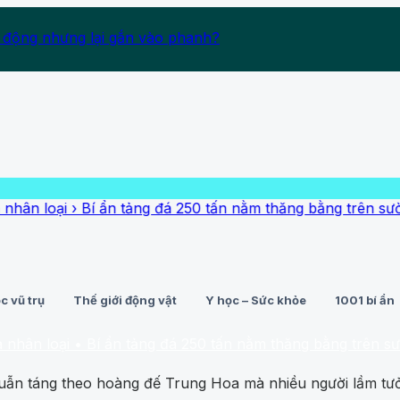
 động nhưng lại gắn vào phanh?
›
Bí ẩn tảng đá 250 tấn nằm thăng bằng trên sườn đồi dốc
c vũ trụ
Thế giới động vật
Y học – Sức khỏe
1001 bí ẩn
i
• Bí ẩn tảng đá 250 tấn nằm thăng bằng trên sườn đồi dố
 tuẫn táng theo hoàng đế Trung Hoa mà nhiều người lầm tư