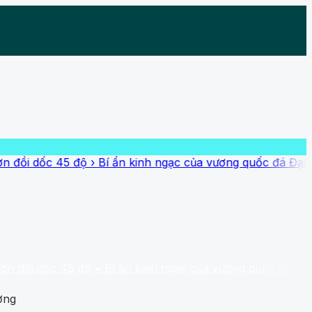
 45 độ
›
Bí ẩn kinh ngạc của vương quốc đá Đại Zimbabwe
c 45 độ
• Bí ẩn kinh ngạc của vương quốc đá Đại Zimbabw
ởng