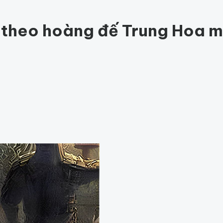
ức khỏe
202
Thế giới động vật
157
1001 bí ẩn
97
Công nghệ
hỏe
Thế giới
g theo hoàng đế Trung Hoa m