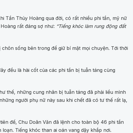
i Tần Thủy Hoàng qua đời, có rất nhiều phi tần, mỹ nữ
y Hoàng rất đáng sợ như:
“Tiếng khóc làm rung động đất
chôn sống bên trong để giữ bí mật mọi chuyện. Tới thời
 đều là hài cốt của các phi tần bị tuẫn táng cùng
ư thế, những cung nhân bị tuẫn táng đã phải liều mình
 những người phụ nữ này sau khi chết đã có tư thế rất lạ,
tiên đế, Chu Doãn Văn đã lệnh cho toàn bộ 46 phi tần
loạn. Tiếng khóc than ai oán vang dậy khắp nơi.