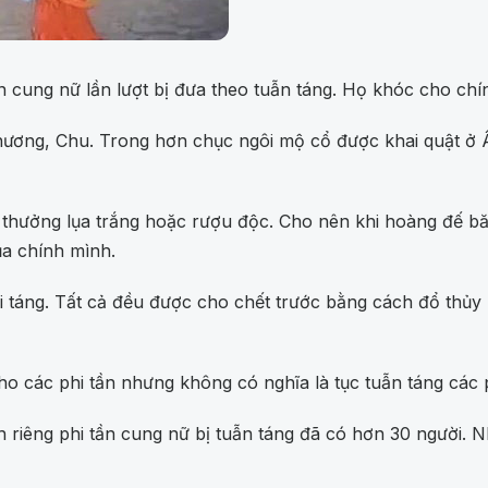
n cung nữ lần lượt bị đưa theo tuẫn táng. Họ khóc cho chí
ương, Chu. Trong hơn chục ngôi mộ cổ được khai quật ở Ân
 thưởng lụa trắng hoặc rượu độc. Cho nên khi hoàng đế bă
ủa chính mình.
táng. Tất cả đều được cho chết trước bằng cách đổ thủy ng
 các phi tần nhưng không có nghĩa là tục tuẫn táng các ph
h riêng phi tần cung nữ bị tuẫn táng đã có hơn 30 người. 