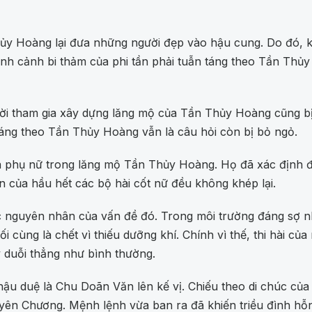
y Hoàng lại đưa những người đẹp vào hậu cung. Do đó, kh
ình cảnh bi thảm của phi tần phải tuẫn táng theo Tần Thủ
ời tham gia xây dựng lăng mộ của Tần Thủy Hoàng cũng bị 
 táng theo Tần Thủy Hoàng vẫn là câu hỏi còn bị bỏ ngỏ.
a phụ nữ trong lăng mộ Tần Thủy Hoàng. Họ đã xác định đây
 của hầu hết các bộ hài cốt nữ đều không khép lại.
c nguyên nhân của vấn đề đó. Trong môi trường đáng sợ nh
 cùng là chết vì thiếu dưỡng khí. Chính vì thế, thi hài của
 duỗi thẳng như bình thường.
 duệ là Chu Doãn Văn lên kế vị. Chiếu theo di chúc của 
ên Chương. Mệnh lệnh vừa ban ra đã khiến triều đình hỗn 