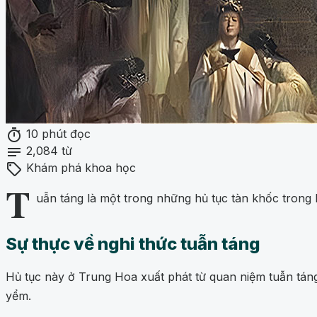
timer
10 phút đọc
notes
2,084 từ
sell
Khám phá khoa học
T
uẫn táng là một trong những hủ tục tàn khốc trong lị
Sự thực về nghi thức tuẫn táng
Hủ tục này ở Trung Hoa xuất phát từ quan niệm tuẫn táng
yểm.