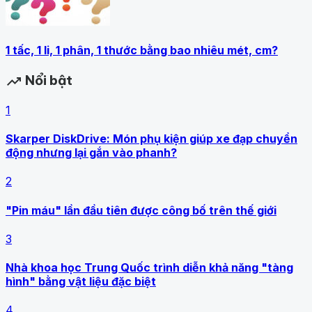
1 tấc, 1 li, 1 phân, 1 thước bằng bao nhiêu mét, cm?
Nổi bật
trending_up
1
Skarper DiskDrive: Món phụ kiện giúp xe đạp chuyển
động nhưng lại gắn vào phanh?
2
"Pin máu" lần đầu tiên được công bố trên thế giới
3
Nhà khoa học Trung Quốc trình diễn khả năng "tàng
hình" bằng vật liệu đặc biệt
4