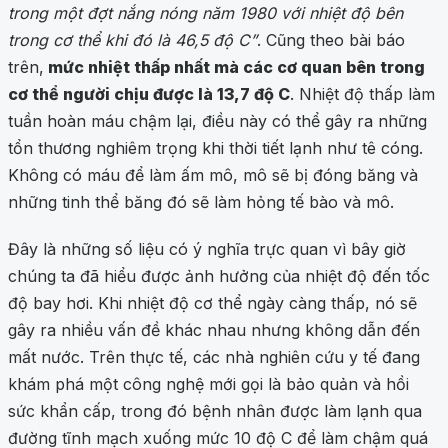
trong một đợt nắng nóng năm 1980 với nhiệt độ bên
trong cơ thể khi đó là 46,5 độ C”
. Cũng theo bài báo
trên,
mức nhiệt thấp nhất mà các cơ quan bên trong
cơ thể người chịu được là 13,7 độ C
. Nhiệt độ thấp làm
tuần hoàn máu chậm lại, điều này có thể gây ra những
tổn thương nghiêm trọng khi thời tiết lạnh như tê cóng.
Không có máu để làm ấm mô, mô sẽ bị đóng băng và
những tinh thể băng đó sẽ làm hỏng tế bào và mô.
Đây là những số liệu có ý nghĩa trực quan vì bây giờ
chúng ta đã hiểu được ảnh hưởng của nhiệt độ đến tốc
độ bay hơi. Khi nhiệt độ cơ thể ngày càng thấp, nó sẽ
gây ra nhiều vấn đề khác nhau nhưng không dẫn đến
mất nước. Trên thực tế, các nhà nghiên cứu y tế đang
khám phá một công nghệ mới gọi là bảo quản và hồi
sức khẩn cấp, trong đó bệnh nhân được làm lạnh qua
đường tĩnh mạch xuống mức 10 độ C để làm chậm quá