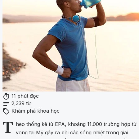
timer
11 phút đọc
notes
2,339 từ
sell
Khám phá khoa học
T
heo thống kê từ EPA, khoảng 11.000 trường hợp tử
vong tại Mỹ gây ra bởi các sóng nhiệt trong giai