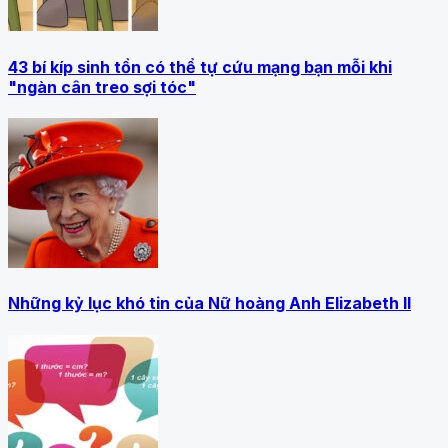
43 bí kíp sinh tồn có thể tự cứu mạng bạn mỗi khi
"ngàn cân treo sợi tóc"
Những kỷ lục khó tin của Nữ hoàng Anh Elizabeth II