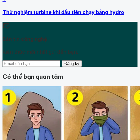
Thử nghiệm turbine khí đầu tiên chạy bằng hydro
mark_email_read
Bản tin công nghệ
Kiến thức mới nhất gửi đến bạn.
Đăng ký
Có thể bạn quan tâm