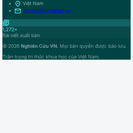
location_on
Việt Nam
mail
contact@khoahoc.vn
library_books
1,272+
Bài viết xuất bản
© 2026
Nghiên Cứu VN
. Mọi bản quyền được bảo lưu.
Trân trọng tri thức khoa học của Việt Nam.