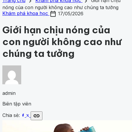
search
close
home
chevron_right
chevron_right
Trang chủ
Trang chủ
Khám phá khoa học
Giới hạn chịu
Chủ đề
nóng của con người không cao như chúng ta tưởng
Gợi ý danh mục
calendar_today
Khám phá khoa học
428
Khoa học vũ trụ
260
Y học -
Khám phá khoa học
17/05/2026
Khám phá khoa học
Khoa học vũ trụ
Y học - Sức k
Sức khỏe
202
Thế giới động vật
159
1001 bí ẩn
98
Công
động vật
1001 bí ẩn
Công nghệ
nghệ
84
Giới hạn chịu nóng của
con người không cao như
chúng ta tưởng
admin
Biên tập viên
link
Chia sẻ: