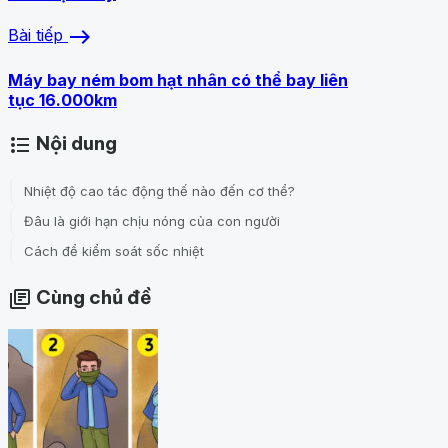
east
Bài tiếp
Máy bay ném bom hạt nhân có thể bay liên
tục 16.000km
Nội dung
format_list_bulleted
Nhiệt độ cao tác động thế nào đến cơ thể?
Đâu là giới hạn chịu nóng của con người
Cách để kiểm soát sốc nhiệt
Cùng chủ đề
library_books