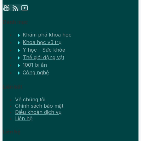
social_leaderboard
rss_feed
smart_display
Danh mục
arrow_right
Khám phá khoa học
arrow_right
Khoa học vũ trụ
arrow_right
Y học - Sức khỏe
arrow_right
Thế giới động vật
arrow_right
1001 bí ẩn
arrow_right
Công nghệ
Liên kết
Về chúng tôi
Chính sách bảo mật
Điều khoản dịch vụ
Liên hệ
Liên hệ