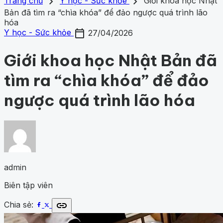
search
close
home
chevron_right
chevron_right
Trang chủ
Trang chủ
Y học - Sức khỏe
Giới khoa học Nhật
Chủ đề
Bản đã tìm ra “chìa khóa” để đảo ngược quá trình lão
Gợi ý danh mục
Khám phá khoa học
hóa
424
Khoa học vũ trụ
260
Y học -
Khám phá khoa học
Khoa học vũ trụ
Y học - Sức k
calendar_today
Sức khỏe
202
Thế giới động vật
157
1001 bí ẩn
97
Công
Y học - Sức khỏe
27/04/2026
động vật
1001 bí ẩn
Công nghệ
nghệ
83
Giới khoa học Nhật Bản đã
tìm ra “chìa khóa” để đảo
ngược quá trình lão hóa
admin
Biên tập viên
link
Chia sẻ: