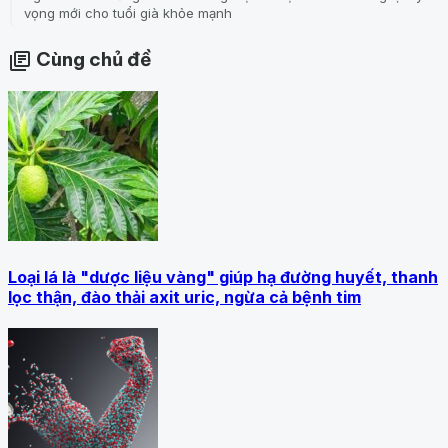
vọng mới cho tuổi già khỏe mạnh
Cùng chủ đề
library_books
Loại lá là "dược liệu vàng" giúp hạ đường huyết, thanh
lọc thận, đào thải axit uric, ngừa cả bệnh tim