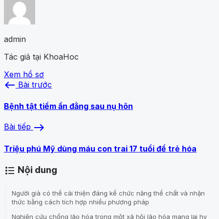
admin
Tác giả tại KhoaHoc
Xem hồ sơ
west
Bài trước
Bệnh tật tiềm ẩn đằng sau nụ hôn
east
Bài tiếp
Triệu phú Mỹ dùng máu con trai 17 tuổi để trẻ hóa
Nội dung
format_list_bulleted
Người già có thể cải thiện đáng kể chức năng thể chất và nhận
thức bằng cách tích hợp nhiều phương pháp
Nghiên cứu chống lão hóa trong một xã hội lão hóa mang lại hy