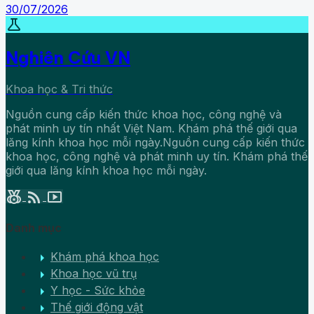
30/07/2026
science
Nghiên Cứu VN
Khoa học & Tri thức
Nguồn cung cấp kiến thức khoa học, công nghệ và
phát minh uy tín nhất Việt Nam. Khám phá thế giới qua
lăng kính khoa học mỗi ngày.Nguồn cung cấp kiến thức
khoa học, công nghệ và phát minh uy tín. Khám phá thế
giới qua lăng kính khoa học mỗi ngày.
social_leaderboard
rss_feed
smart_display
Danh mục
arrow_right
Khám phá khoa học
arrow_right
Khoa học vũ trụ
arrow_right
Y học - Sức khỏe
arrow_right
Thế giới động vật