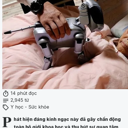
timer
14 phút đọc
notes
2,945 từ
sell
Y học - Sức khỏe
P
hát hiện đáng kinh ngạc này đã gây chấn động
toàn bộ giới khoa học và thu hút sự quan tâm