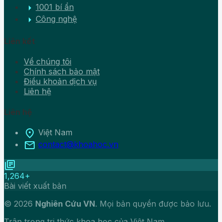
arrow_right
1001 bí ẩn
arrow_right
Công nghệ
Liên kết
Về chúng tôi
Chính sách bảo mật
Điều khoản dịch vụ
Liên hệ
Liên hệ
location_on
Việt Nam
mail
contact@khoahoc.vn
library_books
1,264+
Bài viết xuất bản
© 2026
Nghiên Cứu VN
. Mọi bản quyền được bảo lưu.
Trân trọng tri thức khoa học của Việt Nam.