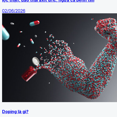
lọc thận, đào thải axit uric, ngừa cả bệnh tim
02/06/2026
Doping là gì?