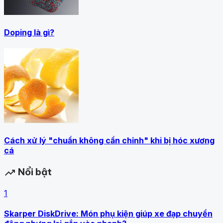
Doping là gì?
Cách xử lý "chuẩn không cần chỉnh" khi bị hóc xương
cá
Nổi bật
trending_up
1
Skarper DiskDrive: Món phụ kiện giúp xe đạp chuyển