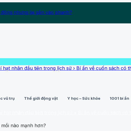
 động nhưng lại gắn vào phanh?
đầu tiên trong lịch sử
›
Bí ẩn về cuốn sách có thể khiến n
c vũ trụ
Thế giới động vật
Y học – Sức khỏe
1001 bí ẩn
 đầu tiên trong lịch sử
• Bí ẩn về cuốn sách có thể khiến 
ăn mồi nào mạnh hơn?