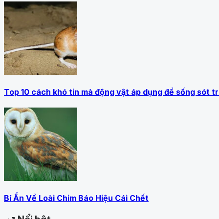
Top 10 cách khó tin mà động vật áp dụng để sống sót t
Bí Ẩn Về Loài Chim Báo Hiệu Cái Chết