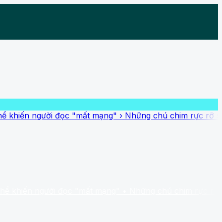
gười đọc "mất mạng"
›
Những chú chim rực rỡ sắc màu nhất
người đọc "mất mạng"
• Những chú chim rực rỡ sắc màu nhấ