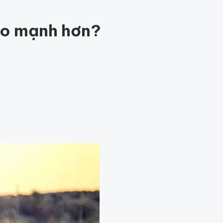
c khỏe
203
Thế giới động vật
159
1001 bí ẩn
98
Công nghệ
hỏe
Thế giới
nào mạnh hơn?