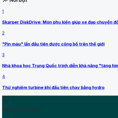
Nổi bật
trending_up
1
Skarper DiskDrive: Món phụ kiện giúp xe đạp chuyển đ
2
"Pin máu" lần đầu tiên được công bố trên thế giới
3
Nhà khoa học Trung Quốc trình diễn khả năng "tàng hình
4
Thử nghiệm turbine khí đầu tiên chạy bằng hydro
mark_email_read
Bản tin công nghệ