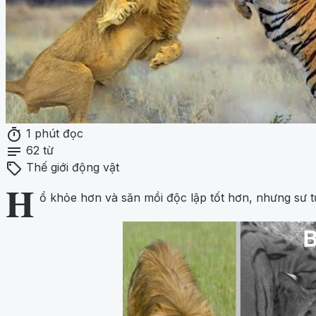
timer
1 phút đọc
notes
62 từ
sell
Thế giới động vật
H
ổ khỏe hơn và săn mồi độc lập tốt hơn, nhưng sư t