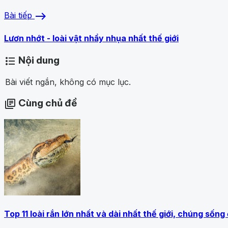
east
Bài tiếp
Lươn nhớt - loài vật nhầy nhụa nhất thế giới
Nội dung
format_list_bulleted
Bài viết ngắn, không có mục lục.
Cùng chủ đề
library_books
Top 11 loài rắn lớn nhất và dài nhất thế giới, chúng sống