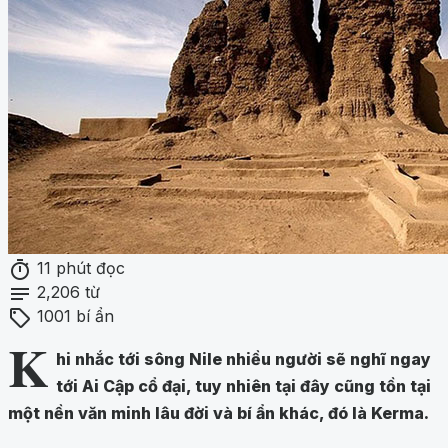
timer
11 phút đọc
notes
2,206 từ
sell
1001 bí ẩn
K
hi nhắc tới sông Nile nhiều người sẽ nghĩ ngay
tới Ai Cập cổ đại, tuy nhiên tại đây cũng tồn tại
một nền văn minh lâu đời và bí ẩn khác, đó là Kerma.