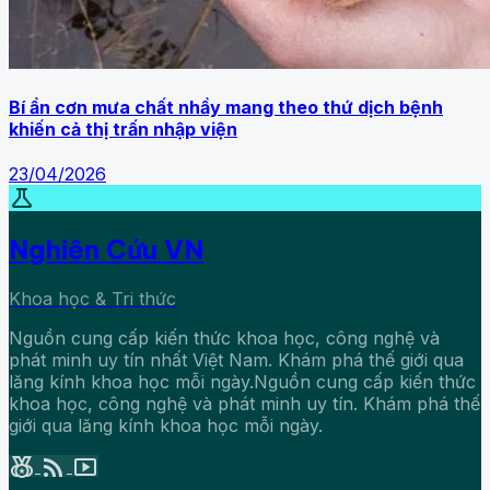
Bí ẩn cơn mưa chất nhầy mang theo thứ dịch bệnh
khiến cả thị trấn nhập viện
23/04/2026
science
Nghiên Cứu VN
Khoa học & Tri thức
Nguồn cung cấp kiến thức khoa học, công nghệ và
phát minh uy tín nhất Việt Nam. Khám phá thế giới qua
lăng kính khoa học mỗi ngày.Nguồn cung cấp kiến thức
khoa học, công nghệ và phát minh uy tín. Khám phá thế
giới qua lăng kính khoa học mỗi ngày.
social_leaderboard
rss_feed
smart_display