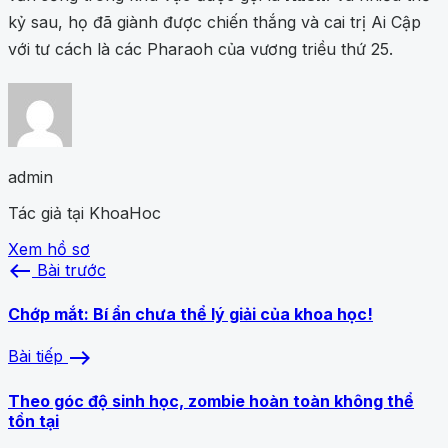
kỷ sau, họ đã giành được chiến thắng và cai trị Ai Cập
với tư cách là các Pharaoh của vương triều thứ 25.
admin
Tác giả tại KhoaHoc
Xem hồ sơ
west
Bài trước
Chớp mắt: Bí ẩn chưa thể lý giải của khoa học!
east
Bài tiếp
Theo góc độ sinh học, zombie hoàn toàn không thể
tồn tại