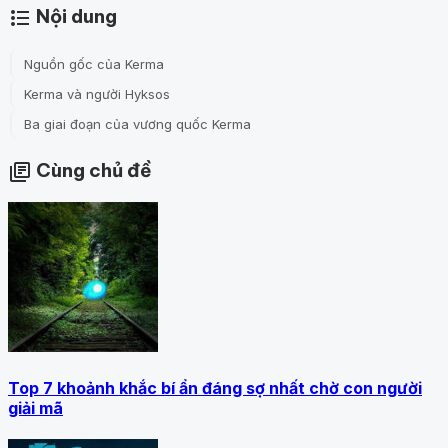
Nội dung
format_list_bulleted
Nguồn gốc của Kerma
Kerma và người Hyksos
Ba giai đoạn của vương quốc Kerma
Cùng chủ đề
library_books
Top 7 khoảnh khắc bí ẩn đáng sợ nhất chờ con người
giải mã