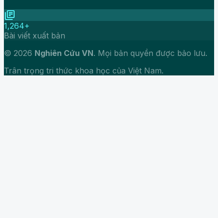
library_books
1,264+
Bài viết xuất bản
© 2026
Nghiên Cứu VN
. Mọi bản quyền được bảo lưu.
Trân trọng tri thức khoa học của Việt Nam.