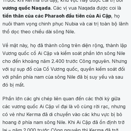
Trước khi Kerma trỗi dậy, khu vực này được cai trị bởi
vương quốc Naqada
. Các vị vua Naqada được coi là
tiền thân của các Pharaoh đầu tiên của Ai Cập
, họ
nuôi tham vọng chinh phục Nubia và cai trị toàn bộ lãnh
thổ dọc theo chiều dài sông Nile.
Về mặt này, họ đã thành công trên diện rộng, thành lập
Vương quốc cổ Ai Cập và kiểm soát phần lớn sông Nile
cho đến khoảng năm 2.400 trước Công nguyên. Nhưng
với sự sụp đổ của Cổ Vương quốc, quyền kiểm soát đối
với phần phía nam của sông Nile đã bị suy yếu và sau
đó bị mất.
Phần lớn các ghi chép liên quan đến các thời kỳ giữa
các vương quốc Ai Cập vĩ đại là vô cùng rời rạc, nhưng
có vẻ như Kerma đã di chuyển vào các khu vực bị bỏ
hoang ở phía nam sông Nile. Khi Ai Cập đã ổn định trở
lại – năm 2.000 trước Công nguyên thì Kerma đã trở