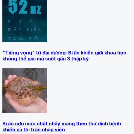
"Tiếng vọng" từ đại dương: Bí ẩn khiến giới khoa học
không thể giải mã suốt gần 3 thập kỷ
Bí ẩn cơn mưa chất nhầy mang theo thứ dịch bệnh
khiến cả thị trấn nhập viện