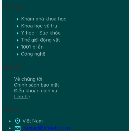
Danh mục
arrow_right
Khám phá khoa học
arrow_right
Khoa học vũ trụ
arrow_right
Y học - Sức khỏe
arrow_right
Thế giới động vật
arrow_right
1001 bí ẩn
arrow_right
Công nghệ
Liên kết
Về chúng tôi
Chính sách bảo mật
Điều khoản dịch vụ
Liên hệ
Liên hệ
location_on
Việt Nam
mail
contact@khoahoc.vn