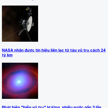
NASA nhận được tín hiệu liên lạc từ tàu vũ trụ cách 24
tỷ km
Phát hiện "biển vũ trụ" lơ lửng, nhiều nước gấp 3 lần