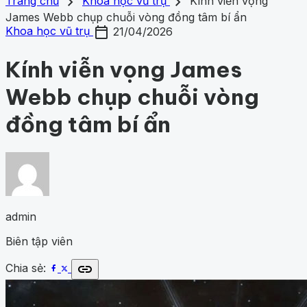
search
close
home
chevron_right
chevron_right
Trang chủ
Trang chủ
Khoa học vũ trụ
Kính viễn vọng
Chủ đề
James Webb chụp chuỗi vòng đồng tâm bí ẩn
Gợi ý danh mục
calendar_today
Khám phá khoa học
427
Khoa học vũ trụ
260
Y học -
Khoa học vũ trụ
21/04/2026
Khám phá khoa học
Khoa học vũ trụ
Y học - Sức k
Sức khỏe
202
Thế giới động vật
159
1001 bí ẩn
97
Công
động vật
1001 bí ẩn
Công nghệ
nghệ
84
Kính viễn vọng James
Webb chụp chuỗi vòng
đồng tâm bí ẩn
admin
Biên tập viên
link
Chia sẻ: