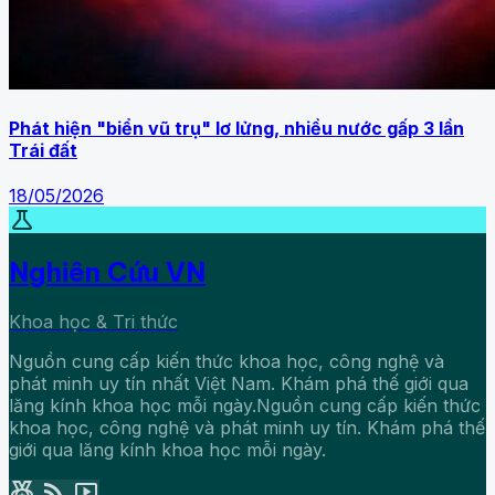
Phát hiện "biển vũ trụ" lơ lửng, nhiều nước gấp 3 lần
Trái đất
18/05/2026
science
Nghiên Cứu VN
Khoa học & Tri thức
Nguồn cung cấp kiến thức khoa học, công nghệ và
phát minh uy tín nhất Việt Nam. Khám phá thế giới qua
lăng kính khoa học mỗi ngày.Nguồn cung cấp kiến thức
khoa học, công nghệ và phát minh uy tín. Khám phá thế
giới qua lăng kính khoa học mỗi ngày.
social_leaderboard
rss_feed
smart_display