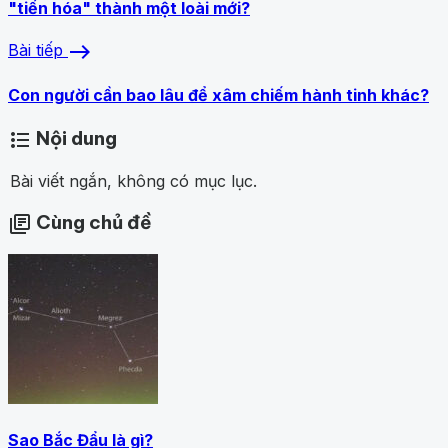
"tiến hóa" thành một loài mới?
east
Bài tiếp
Con người cần bao lâu để xâm chiếm hành tinh khác?
Nội dung
format_list_bulleted
Bài viết ngắn, không có mục lục.
Cùng chủ đề
library_books
Sao Bắc Đẩu là gì?