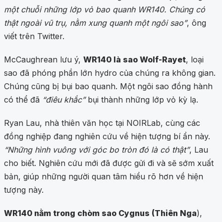
một chuỗi những lớp vỏ bao quanh WR140. Chúng có
thật ngoài vũ trụ, nằm xung quanh một ngôi sao”
, ông
viết trên Twitter.
McCaughrean lưu ý,
WR140 là sao Wolf-Rayet
, loại
sao đã phóng phần lớn hydro của chúng ra không gian.
Chúng cũng bị bụi bao quanh. Một ngôi sao đồng hành
có thể đã
“điêu khắc”
bụi thành những lớp vỏ kỳ lạ.
Ryan Lau, nhà thiên văn học tại NOIRLab, cùng các
đồng nghiệp đang nghiên cứu về hiện tượng bí ẩn này.
“Những hình vuông với góc bo tròn đó là có thật”
, Lau
cho biết. Nghiên cứu mới đã được gửi đi và sẽ sớm xuất
bản, giúp những người quan tâm hiểu rõ hơn về hiện
tượng này.
WR140 nằm trong chòm sao Cygnus (Thiên Nga
),