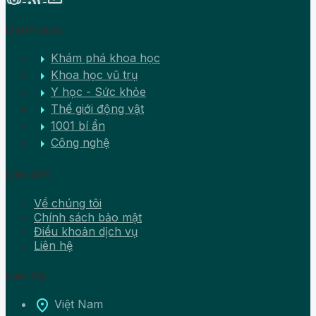
Danh mục
arrow_right
Khám phá khoa học
arrow_right
Khoa học vũ trụ
arrow_right
Y học - Sức khỏe
arrow_right
Thế giới động vật
arrow_right
1001 bí ẩn
arrow_right
Công nghệ
Liên kết
Về chúng tôi
Chính sách bảo mật
Điều khoản dịch vụ
Liên hệ
Liên hệ
location_on
Việt Nam