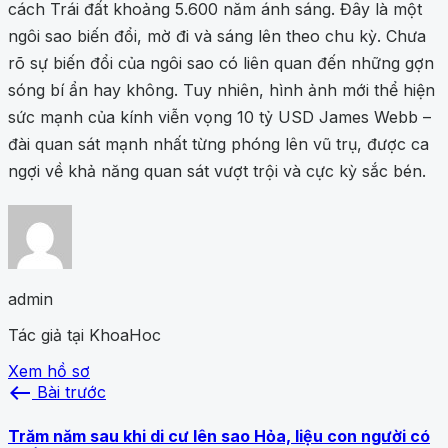
cách Trái đất khoảng 5.600 năm ánh sáng. Đây là một
ngôi sao biến đổi, mờ đi và sáng lên theo chu kỳ. Chưa
rõ sự biến đổi của ngôi sao có liên quan đến những gợn
sóng bí ẩn hay không. Tuy nhiên, hình ảnh mới thể hiện
sức mạnh của kính viễn vọng 10 tỷ USD James Webb –
đài quan sát mạnh nhất từng phóng lên vũ trụ, được ca
ngợi về khả năng quan sát vượt trội và cực kỳ sắc bén.
admin
Tác giả tại KhoaHoc
Xem hồ sơ
west
Bài trước
Trăm năm sau khi di cư lên sao Hỏa, liệu con người có