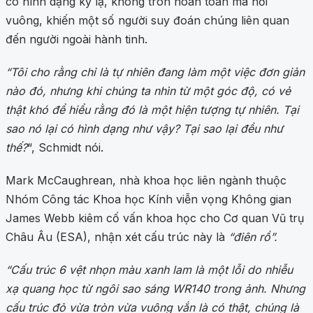
có hình dạng kỳ lạ, không tròn hoàn toàn mà hơi
vuông, khiến một số người suy đoán chúng liên quan
đến người ngoài hành tinh.
“Tôi cho rằng chỉ là tự nhiên đang làm một việc đơn giản
nào đó, nhưng khi chúng ta nhìn từ một góc độ, có vẻ
thật khó để hiểu rằng đó là một hiện tượng tự nhiên. Tại
sao nó lại có hình dạng như vậy? Tại sao lại đều như
thế?
“, Schmidt nói.
Mark McCaughrean, nhà khoa học liên ngành thuộc
Nhóm Công tác Khoa học Kính viễn vọng Không gian
James Webb kiêm cố vấn khoa học cho Cơ quan Vũ trụ
Châu Âu (ESA), nhận xét cấu trúc này là
“điên rồ”.
“Cấu trúc 6 vệt nhọn màu xanh lam là một lỗi do nhiễu
xạ quang học từ ngôi sao sáng WR140 trong ảnh. Nhưng
cấu trúc đỏ vừa tròn vừa vuông vắn là có thật, chúng là