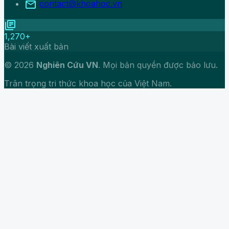
mail
contact@khoahoc.vn
library_books
1,270+
Bài viết xuất bản
© 2026
Nghiên Cứu VN
. Mọi bản quyền được bảo lưu.
Trân trọng tri thức khoa học của Việt Nam.