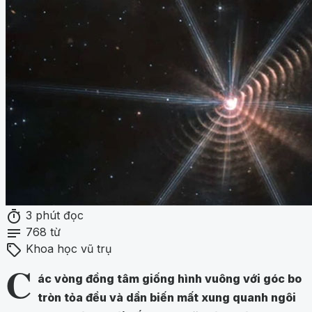
timer
3 phút đọc
notes
768 từ
sell
Khoa học vũ trụ
C
ác vòng đồng tâm giống hình vuông với góc bo
tròn tỏa đều và dần biến mất xung quanh ngôi