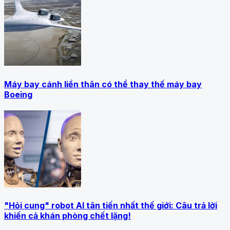
Máy bay cánh liền thân có thể thay thế máy bay
Boeing
"Hỏi cung" robot AI tân tiến nhất thế giới: Câu trả lời
khiến cả khán phòng chết lặng!