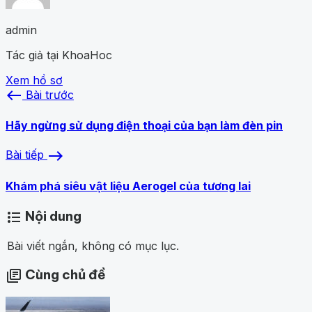
admin
Tác giả tại KhoaHoc
Xem hồ sơ
west
Bài trước
Hãy ngừng sử dụng điện thoại của bạn làm đèn pin
east
Bài tiếp
Khám phá siêu vật liệu Aerogel của tương lai
Nội dung
format_list_bulleted
Bài viết ngắn, không có mục lục.
Cùng chủ đề
library_books