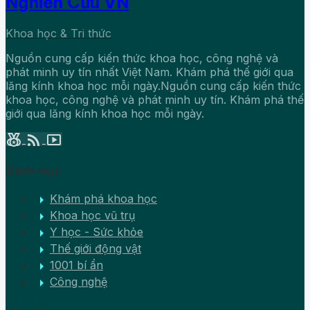
Nghiên Cứu VN
Khoa học & Tri thức
Nguồn cung cấp kiến thức khoa học, công nghệ và
phát minh uy tín nhất Việt Nam. Khám phá thế giới qua
lăng kính khoa học mỗi ngày.Nguồn cung cấp kiến thức
khoa học, công nghệ và phát minh uy tín. Khám phá thế
giới qua lăng kính khoa học mỗi ngày.
social_leaderboard
rss_feed
smart_display
Danh mục
arrow_right
Khám phá khoa học
arrow_right
Khoa học vũ trụ
arrow_right
Y học - Sức khỏe
arrow_right
Thế giới động vật
arrow_right
1001 bí ẩn
arrow_right
Công nghệ