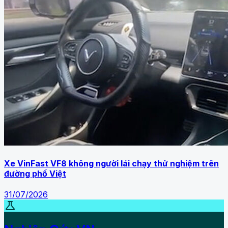
Xe VinFast VF8 không người lái chạy thử nghiệm trên
đường phố Việt
31/07/2026
science