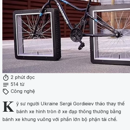
timer
2 phút đọc
notes
514 từ
sell
Công nghệ
K
ỹ sư người Ukraine Sergii Gordieiev tháo thay thế
bánh xe hình tròn ở xe đạp thông thường bằng
bánh xe khung vuông với phần lớn bộ phận tái chế.