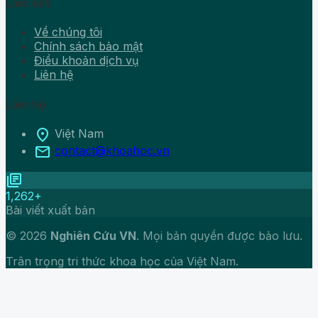
Liên kết
Về chúng tôi
Chính sách bảo mật
Điều khoản dịch vụ
Liên hệ
Liên hệ
location_on
Việt Nam
mail
contact@khoahoc.vn
library_books
1,262+
Bài viết xuất bản
© 2026
Nghiên Cứu VN
. Mọi bản quyền được bảo lưu.
Trân trọng tri thức khoa học của Việt Nam.