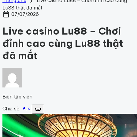
search
close
home
chevron_right
Trang chủ
Trang chủ
Live casino Lu88 – Chơi đỉnh cao cùng
Chủ đề
Lu88 thật đã mắt
Gợi ý danh mục
calendar_today
Khám phá khoa học
433
Khoa học vũ trụ
261
Y học -
07/07/2026
Khám phá khoa học
Khoa học vũ trụ
Y học - Sức k
Sức khỏe
203
Thế giới động vật
160
1001 bí ẩn
98
Công
động vật
1001 bí ẩn
Công nghệ
nghệ
84
Live casino Lu88 – Chơi
đỉnh cao cùng Lu88 thật
đã mắt
Biên tập viên
link
Chia sẻ: