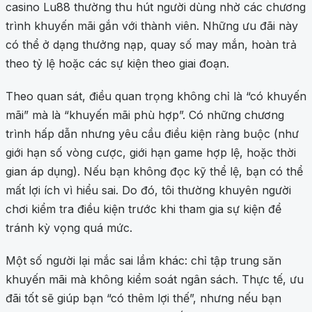
casino Lu88 thường thu hút người dùng nhờ các chương
trình khuyến mãi gắn với thành viên. Những ưu đãi này
có thể ở dạng thưởng nạp, quay số may mắn, hoàn trả
theo tỷ lệ hoặc các sự kiện theo giai đoạn.
Theo quan sát, điều quan trọng không chỉ là “có khuyến
mãi” mà là “khuyến mãi phù hợp”. Có những chương
trình hấp dẫn nhưng yêu cầu điều kiện ràng buộc (như
giới hạn số vòng cược, giới hạn game hợp lệ, hoặc thời
gian áp dụng). Nếu bạn không đọc kỹ thể lệ, bạn có thể
mất lợi ích vì hiểu sai. Do đó, tôi thường khuyên người
chơi kiểm tra điều kiện trước khi tham gia sự kiện để
tránh kỳ vọng quá mức.
Một số người lại mắc sai lầm khác: chỉ tập trung săn
khuyến mãi mà không kiểm soát ngân sách. Thực tế, ưu
đãi tốt sẽ giúp bạn “có thêm lợi thế”, nhưng nếu bạn