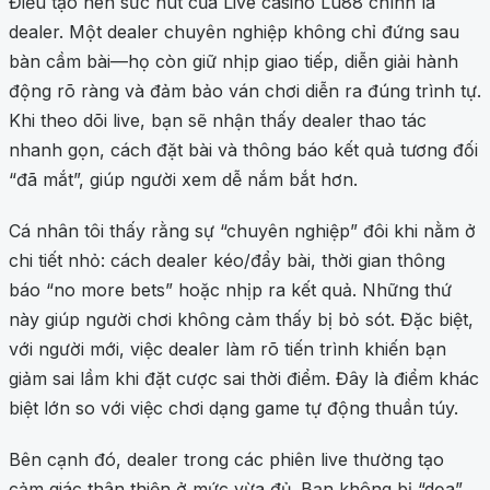
Điều tạo nên sức hút của Live casino Lu88 chính là
dealer. Một dealer chuyên nghiệp không chỉ đứng sau
bàn cầm bài—họ còn giữ nhịp giao tiếp, diễn giải hành
động rõ ràng và đảm bảo ván chơi diễn ra đúng trình tự.
Khi theo dõi live, bạn sẽ nhận thấy dealer thao tác
nhanh gọn, cách đặt bài và thông báo kết quả tương đối
“đã mắt”, giúp người xem dễ nắm bắt hơn.
Cá nhân tôi thấy rằng sự “chuyên nghiệp” đôi khi nằm ở
chi tiết nhỏ: cách dealer kéo/đẩy bài, thời gian thông
báo “no more bets” hoặc nhịp ra kết quả. Những thứ
này giúp người chơi không cảm thấy bị bỏ sót. Đặc biệt,
với người mới, việc dealer làm rõ tiến trình khiến bạn
giảm sai lầm khi đặt cược sai thời điểm. Đây là điểm khác
biệt lớn so với việc chơi dạng game tự động thuần túy.
Bên cạnh đó, dealer trong các phiên live thường tạo
cảm giác thân thiện ở mức vừa đủ. Bạn không bị “dọa”