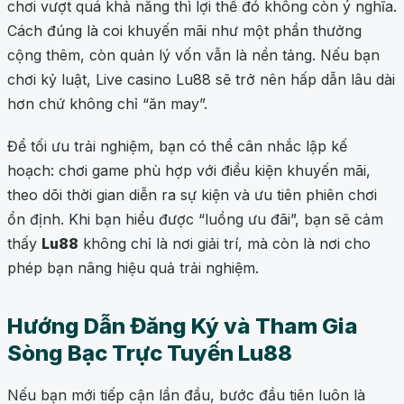
chơi vượt quá khả năng thì lợi thế đó không còn ý nghĩa.
Cách đúng là coi khuyến mãi như một phần thưởng
cộng thêm, còn quản lý vốn vẫn là nền tảng. Nếu bạn
chơi kỷ luật, Live casino Lu88 sẽ trở nên hấp dẫn lâu dài
hơn chứ không chỉ “ăn may”.
Để tối ưu trải nghiệm, bạn có thể cân nhắc lập kế
hoạch: chơi game phù hợp với điều kiện khuyến mãi,
theo dõi thời gian diễn ra sự kiện và ưu tiên phiên chơi
ổn định. Khi bạn hiểu được “luồng ưu đãi”, bạn sẽ cảm
thấy
Lu88
không chỉ là nơi giải trí, mà còn là nơi cho
phép bạn nâng hiệu quả trải nghiệm.
Hướng Dẫn Đăng Ký và Tham Gia
Sòng Bạc Trực Tuyến Lu88
Nếu bạn mới tiếp cận lần đầu, bước đầu tiên luôn là