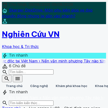
calendar_today
Chủ Nhật, 09/08/2026
09/08/2026
local_fire_department
Skarper DiskDrive: Món phụ kiện giúp xe đạp
chuyển động nhưng lại gắn vào phanh?
science
Nghiên Cứu VN
Khoa học & Tri thức
bolt
Tin nhanh
 Việt Nam
›
Nền văn minh phương Tây nào từng "chạm trán
category
6
Chủ đề
search
search
menu
Trang chủ
Công nghệ
Khám phá khoa học
Khoa họ
bolt
Tin nhanh
 Việt Nam
• Nền văn minh phương Tây nào từng "chạm trá
search