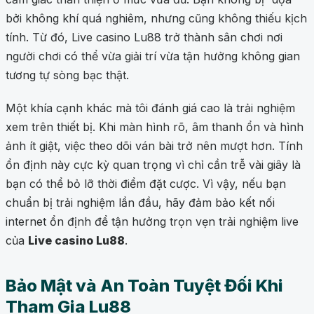
bởi không khí quá nghiêm, nhưng cũng không thiếu kịch
tính. Từ đó, Live casino Lu88 trở thành sân chơi nơi
người chơi có thể vừa giải trí vừa tận hưởng không gian
tương tự sòng bạc thật.
Một khía cạnh khác mà tôi đánh giá cao là trải nghiệm
xem trên thiết bị. Khi màn hình rõ, âm thanh ổn và hình
ảnh ít giật, việc theo dõi ván bài trở nên mượt hơn. Tính
ổn định này cực kỳ quan trọng vì chỉ cần trễ vài giây là
bạn có thể bỏ lỡ thời điểm đặt cược. Vì vậy, nếu bạn
chuẩn bị trải nghiệm lần đầu, hãy đảm bảo kết nối
internet ổn định để tận hưởng trọn vẹn trải nghiệm live
của
Live casino Lu88
.
Bảo Mật và An Toàn Tuyệt Đối Khi
Tham Gia Lu88