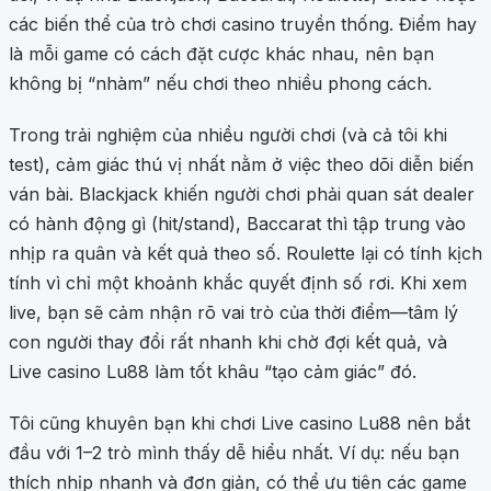
các biến thể của trò chơi casino truyền thống. Điểm hay
là mỗi game có cách đặt cược khác nhau, nên bạn
không bị “nhàm” nếu chơi theo nhiều phong cách.
Trong trải nghiệm của nhiều người chơi (và cả tôi khi
test), cảm giác thú vị nhất nằm ở việc theo dõi diễn biến
ván bài. Blackjack khiến người chơi phải quan sát dealer
có hành động gì (hit/stand), Baccarat thì tập trung vào
nhịp ra quân và kết quả theo số. Roulette lại có tính kịch
tính vì chỉ một khoảnh khắc quyết định số rơi. Khi xem
live, bạn sẽ cảm nhận rõ vai trò của thời điểm—tâm lý
con người thay đổi rất nhanh khi chờ đợi kết quả, và
Live casino Lu88 làm tốt khâu “tạo cảm giác” đó.
Tôi cũng khuyên bạn khi chơi Live casino Lu88 nên bắt
đầu với 1–2 trò mình thấy dễ hiểu nhất. Ví dụ: nếu bạn
thích nhịp nhanh và đơn giản, có thể ưu tiên các game