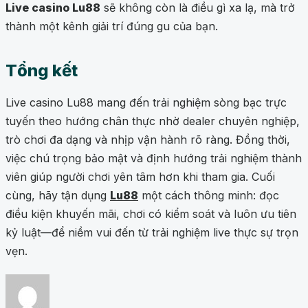
Live casino Lu88
sẽ không còn là điều gì xa lạ, mà trở
thành một kênh giải trí đúng gu của bạn.
Tổng kết
Live casino Lu88 mang đến trải nghiệm sòng bạc trực
tuyến theo hướng chân thực nhờ dealer chuyên nghiệp,
trò chơi đa dạng và nhịp vận hành rõ ràng. Đồng thời,
việc chú trọng bảo mật và định hướng trải nghiệm thành
viên giúp người chơi yên tâm hơn khi tham gia. Cuối
cùng, hãy tận dụng
Lu88
một cách thông minh: đọc
điều kiện khuyến mãi, chơi có kiểm soát và luôn ưu tiên
kỷ luật—để niềm vui đến từ trải nghiệm live thực sự trọn
vẹn.