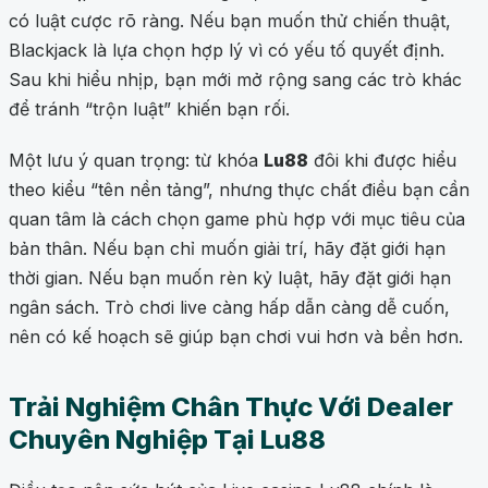
có luật cược rõ ràng. Nếu bạn muốn thử chiến thuật,
Blackjack là lựa chọn hợp lý vì có yếu tố quyết định.
Sau khi hiểu nhịp, bạn mới mở rộng sang các trò khác
để tránh “trộn luật” khiến bạn rối.
Một lưu ý quan trọng: từ khóa
Lu88
đôi khi được hiểu
theo kiểu “tên nền tảng”, nhưng thực chất điều bạn cần
quan tâm là cách chọn game phù hợp với mục tiêu của
bản thân. Nếu bạn chỉ muốn giải trí, hãy đặt giới hạn
thời gian. Nếu bạn muốn rèn kỷ luật, hãy đặt giới hạn
ngân sách. Trò chơi live càng hấp dẫn càng dễ cuốn,
nên có kế hoạch sẽ giúp bạn chơi vui hơn và bền hơn.
Trải Nghiệm Chân Thực Với Dealer
Chuyên Nghiệp Tại Lu88