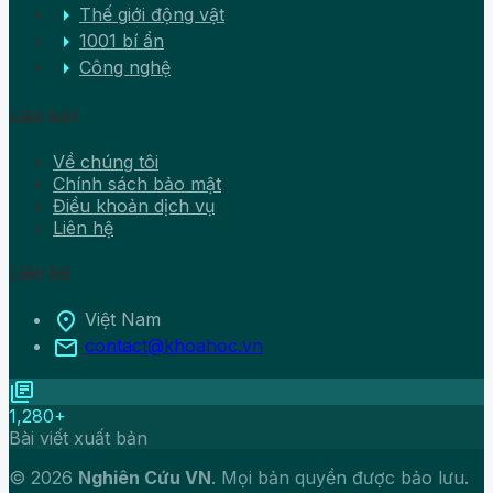
arrow_right
Thế giới động vật
arrow_right
1001 bí ẩn
arrow_right
Công nghệ
Liên kết
Về chúng tôi
Chính sách bảo mật
Điều khoản dịch vụ
Liên hệ
Liên hệ
location_on
Việt Nam
mail
contact@khoahoc.vn
library_books
1,280+
Bài viết xuất bản
© 2026
Nghiên Cứu VN
. Mọi bản quyền được bảo lưu.