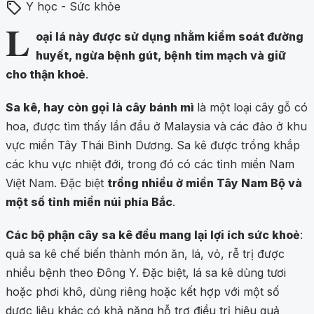
sell
Y học - Sức khỏe
L
oại lá này được sử dụng nhằm kiểm soát đường
huyết, ngừa bệnh gút, bệnh tim mạch và giữ
cho thận khoẻ
.
Sa kê, hay còn gọi là cây bánh mì
là một loại cây gỗ có
hoa, được tìm thấy lần đầu ở Malaysia và các đảo ở khu
vực miền Tây Thái Bình Dương. Sa kê được trồng khắp
các khu vực nhiệt đới, trong đó có các tỉnh miền Nam
Việt Nam. Đặc biệt
trồng nhiều ở miền Tây Nam Bộ và
một số tỉnh miền núi phía Bắc
.
Các bộ phận cây sa kê đều mang lại lợi ích sức khoẻ
:
quả sa kê chế biến thành món ăn, lá, vỏ, rễ trị được
nhiều bệnh theo Đông Y. Đặc biệt, lá sa kê dùng tươi
hoặc phơi khô, dùng riêng hoặc kết hợp với một số
dược liệu khác có khả năng hỗ trợ điều trị hiệu quả