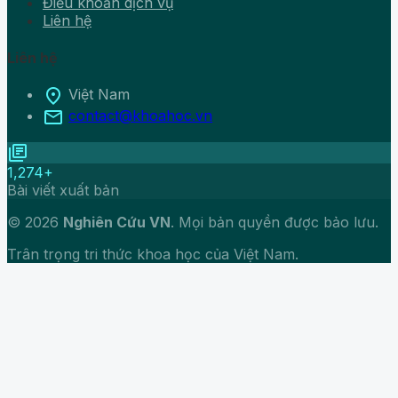
Điều khoản dịch vụ
Liên hệ
Liên hệ
location_on
Việt Nam
mail
contact@khoahoc.vn
library_books
1,274+
Bài viết xuất bản
© 2026
Nghiên Cứu VN
. Mọi bản quyền được bảo lưu.
Trân trọng tri thức khoa học của Việt Nam.