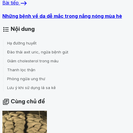
east
Bài tiếp
Những bệnh về da dễ mắc trong nắng nóng mùa hè
Nội dung
format_list_bulleted
Hạ đường huyết
Đào thải axit uric, ngừa bệnh gút
Giảm cholesterol trong máu
Thanh lọc thận
Phòng ngừa ung thư
Lưu ý khi sử dụng lá sa kê
Cùng chủ đề
library_books