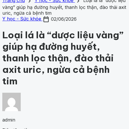
search
close
home
chevron_right
chevron_right
Trang chủ
Trang chủ
Y học - Sức khỏe
Loại lá là “dược liệu
Chủ đề
vàng” giúp hạ đường huyết, thanh lọc thận, đào thải axit
Gợi ý danh mục
Khám phá khoa học
uric, ngừa cả bệnh tim
428
Khoa học vũ trụ
261
Y học -
Khám phá khoa học
Khoa học vũ trụ
Y học - Sức k
calendar_today
Sức khỏe
203
Thế giới động vật
159
1001 bí ẩn
98
Công
Y học - Sức khỏe
02/06/2026
động vật
1001 bí ẩn
Công nghệ
nghệ
84
Loại lá là “dược liệu vàng”
giúp hạ đường huyết,
thanh lọc thận, đào thải
axit uric, ngừa cả bệnh
tim
admin