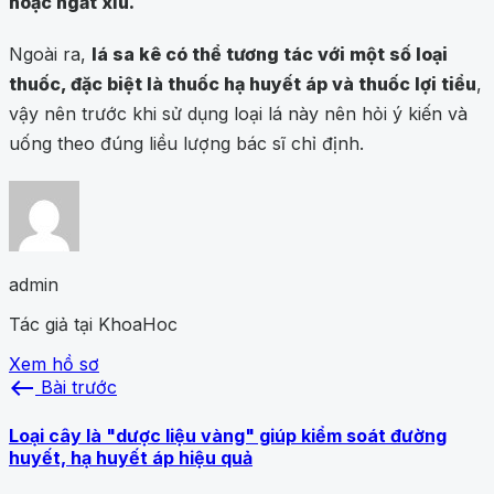
hoặc ngất xỉu.
Ngoài ra,
lá sa kê có thể tương tác với một số loại
thuốc, đặc biệt là thuốc hạ huyết áp và thuốc lợi tiểu
,
vậy nên trước khi sử dụng loại lá này nên hỏi ý kiến và
uống theo đúng liều lượng bác sĩ chỉ định.
admin
Tác giả tại KhoaHoc
Xem hồ sơ
west
Bài trước
Loại cây là "dược liệu vàng" giúp kiểm soát đường
huyết, hạ huyết áp hiệu quả