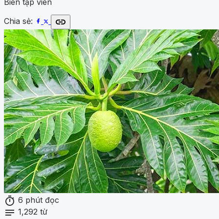
Biên tập viên
link
Chia sẻ:
timer
6 phút đọc
notes
1,292 từ