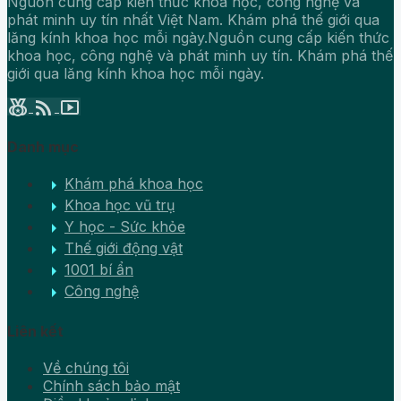
Nguồn cung cấp kiến thức khoa học, công nghệ và
phát minh uy tín nhất Việt Nam. Khám phá thế giới qua
lăng kính khoa học mỗi ngày.Nguồn cung cấp kiến thức
khoa học, công nghệ và phát minh uy tín. Khám phá thế
giới qua lăng kính khoa học mỗi ngày.
social_leaderboard
rss_feed
smart_display
Danh mục
arrow_right
Khám phá khoa học
arrow_right
Khoa học vũ trụ
arrow_right
Y học - Sức khỏe
arrow_right
Thế giới động vật
arrow_right
1001 bí ẩn
arrow_right
Công nghệ
Liên kết
Về chúng tôi
Chính sách bảo mật