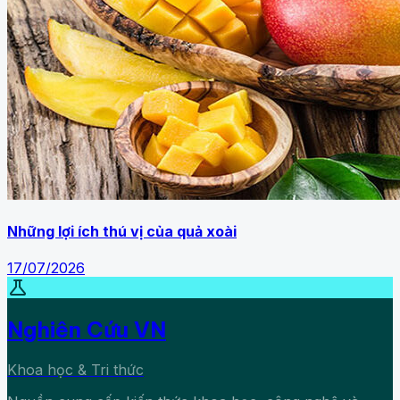
Những lợi ích thú vị của quả xoài
17/07/2026
science
Nghiên Cứu VN
Khoa học & Tri thức