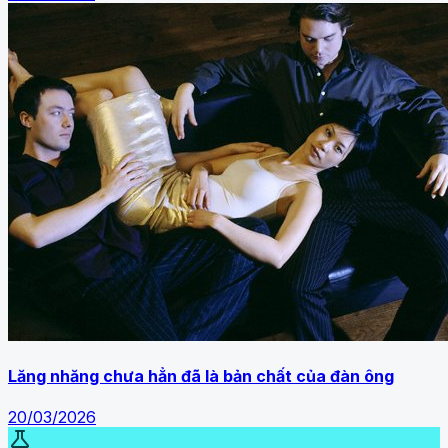
Lăng nhăng chưa hẳn đã là bản chất của đàn ông
20/03/2026
science