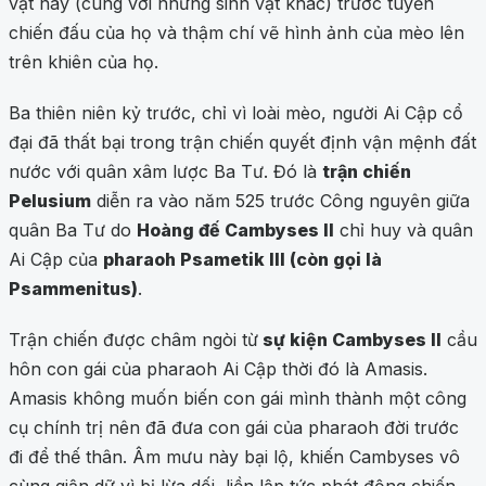
vật này (cùng với những sinh vật khác) trước tuyến
chiến đấu của họ và thậm chí vẽ hình ảnh của mèo lên
trên khiên của họ.
Ba thiên niên kỷ trước, chỉ vì loài mèo, người Ai Cập cổ
đại đã thất bại trong trận chiến quyết định vận mệnh đất
nước với quân xâm lược Ba Tư. Đó là
trận chiến
Pelusium
diễn ra vào năm 525 trước Công nguyên giữa
quân Ba Tư do
Hoàng đế Cambyses II
chỉ huy và quân
Ai Cập của
pharaoh Psametik III (còn gọi là
Psammenitus)
.
Trận chiến được châm ngòi từ
sự kiện Cambyses II
cầu
hôn con gái của pharaoh Ai Cập thời đó là Amasis.
Amasis không muốn biến con gái mình thành một công
cụ chính trị nên đã đưa con gái của pharaoh đời trước
đi để thế thân. Âm mưu này bại lộ, khiến Cambyses vô