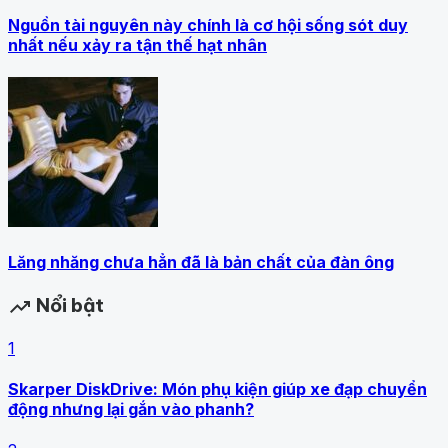
Nguồn tài nguyên này chính là cơ hội sống sót duy
nhất nếu xảy ra tận thế hạt nhân
Lăng nhăng chưa hẳn đã là bản chất của đàn ông
Nổi bật
trending_up
1
Skarper DiskDrive: Món phụ kiện giúp xe đạp chuyển
động nhưng lại gắn vào phanh?