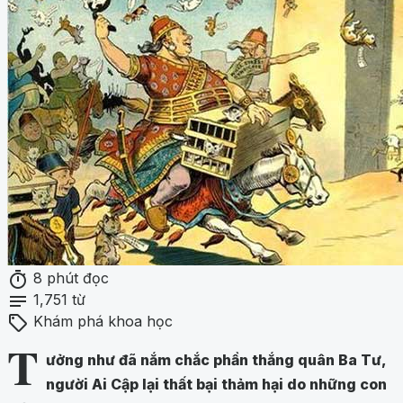
timer
8 phút đọc
notes
1,751 từ
sell
Khám phá khoa học
T
ưởng như đã nắm chắc phần thắng quân Ba Tư,
người Ai Cập lại thất bại thảm hại do những con