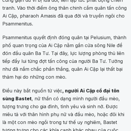
cùng giận dữ vì bị lừa dối, liền lập tức phát động chiến
tranh. Vào thời điểm ông thân chinh cầm quân tấn công
Ai Cập, pharaoh Amasis đã qua đời và truyền ngôi cho
Psammenitus.
Psammenitus quyết định đóng quân tại Pelusium, thành
phố quan trọng của Ai Cập nằm gần cửa sông Nile để
đón đầu quân Ba Tư. Tại đây, lực lượng phòng thủ liên
tiếp đẩy lui từng đợt tấn công của người Ba Tư. Tưởng
như đã nắm chắc phần thắng, quân Ai Cập lại thất bại
thảm hại do những con mèo.
Điều này bắt nguồn từ việc
, người Ai Cập cổ đại tôn
sùng Bastet
, nữ thần có dạng mình người đầu mèo,
tượng trưng cho gia đình, tình yêu và sinh nở. Được
miêu tả với thân hình phụ nữ và đầu mèo, hoặc đôi khi
là một con mèo ngồi trong tư thế uy nghiêm, Bastet
tượng trưng cho các khía cạnh khác nhau của cuộc