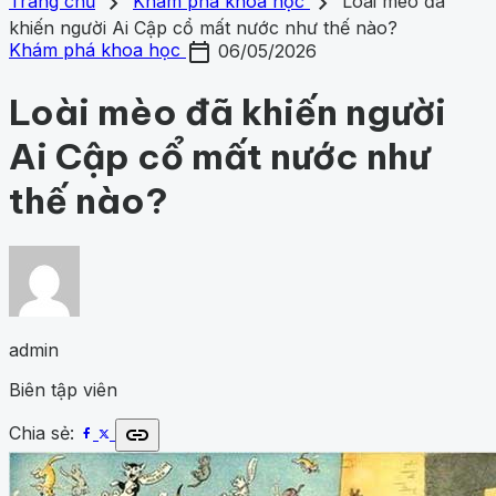
search
close
home
chevron_right
chevron_right
Trang chủ
Trang chủ
Khám phá khoa học
Loài mèo đã
Chủ đề
khiến người Ai Cập cổ mất nước như thế nào?
Gợi ý danh mục
calendar_today
Khám phá khoa học
433
Khoa học vũ trụ
261
Y học -
Khám phá khoa học
06/05/2026
Khám phá khoa học
Khoa học vũ trụ
Y học - Sức k
Sức khỏe
203
Thế giới động vật
160
1001 bí ẩn
98
Công
động vật
1001 bí ẩn
Công nghệ
nghệ
84
Loài mèo đã khiến người
Ai Cập cổ mất nước như
thế nào?
admin
Biên tập viên
link
Chia sẻ: