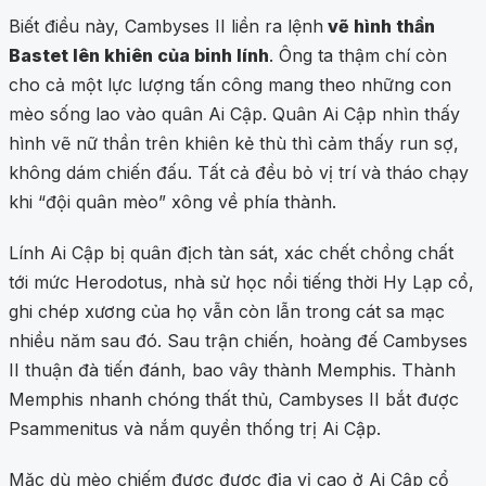
Biết điều này, Cambyses II liền ra lệnh
vẽ hình thần
Bastet lên khiên của binh lính
. Ông ta thậm chí còn
cho cả một lực lượng tấn công mang theo những con
mèo sống lao vào quân Ai Cập. Quân Ai Cập nhìn thấy
hình vẽ nữ thần trên khiên kẻ thù thì cảm thấy run sợ,
không dám chiến đấu. Tất cả đều bỏ vị trí và tháo chạy
khi “đội quân mèo” xông về phía thành.
Lính Ai Cập bị quân địch tàn sát, xác chết chồng chất
tới mức Herodotus, nhà sử học nổi tiếng thời Hy Lạp cổ,
ghi chép xương của họ vẫn còn lẫn trong cát sa mạc
nhiều năm sau đó. Sau trận chiến, hoàng đế Cambyses
II thuận đà tiến đánh, bao vây thành Memphis. Thành
Memphis nhanh chóng thất thủ, Cambyses II bắt được
Psammenitus và nắm quyền thống trị Ai Cập.
Mặc dù mèo chiếm được được địa vị cao ở Ai Cập cổ