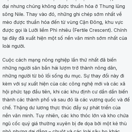
đại nhưng chúng không được thuần hóa ở Thung lũng
sông Nile. Thay vào đó, những ghi chép sớm nhất về
mèo được thuần hóa đến từ vùng Cận Đông, khu vực
được gọi là Lưỡi liềm Phì nhiêu (Fertile Crescent). Chính
tại đây đã xuất hiện một số nền văn minh sớm nhất của
loài người.
Cuộc cách mạng nông nghiệp lần thứ nhất đã biến
những người săn bắn hái lượm trở thành nông dân,
những người từ bỏ lối sống du mục. Sự thay đổi này đi
kèm với sự xuất hiện của các công nghệ mới và các xã
hội phức tạp đầu tiên, khi các khu định cư dần dần biến
thành các thành phố và sau đó là các vương quốc và đế
chế. Thặng dư lương thực thúc đẩy sự phát triển của
nền văn minh. Tuy nhiên, các kho thóc lớn và kho chứa
ngũ cốc quý giá thường xuyên bị đe dọa bởi một kẻ thù
nhỏ nhưng dai dẳng – chuột và các loài sâu bọ khác.