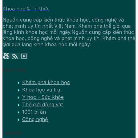
Khoa học & Tri thức
Nguồn cung cấp kiến thức khoa học, công nghệ và
phát minh uy tín nhất Việt Nam. Khám phá thế giới qua
lăng kính khoa học mỗi ngày.Nguồn cung cấp kiến thức
khoa học, công nghệ và phát minh uy tín. Khám phá thế
giới qua lăng kính khoa học mỗi ngày.
social_leaderboard
rss_feed
smart_display
Danh mục
arrow_right
Khám phá khoa học
arrow_right
Khoa học vũ trụ
arrow_right
Y học - Sức khỏe
arrow_right
Thế giới động vật
arrow_right
1001 bí ẩn
arrow_right
Công nghệ
Liên kết