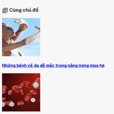
Cùng chủ đề
library_books
Những bệnh về da dễ mắc trong nắng nóng mùa hè