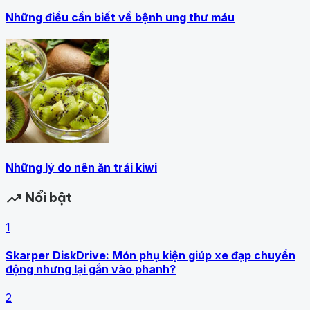
Những điều cần biết về bệnh ung thư máu
Những lý do nên ăn trái kiwi
Nổi bật
trending_up
1
Skarper DiskDrive: Món phụ kiện giúp xe đạp chuyển
động nhưng lại gắn vào phanh?
2