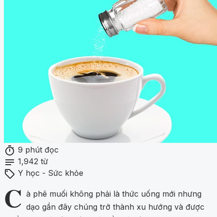
timer
9 phút đọc
notes
1,942 từ
sell
Y học - Sức khỏe
C
à phê muối không phải là thức uống mới nhưng
dạo gần đây chúng trở thành xu hướng và được