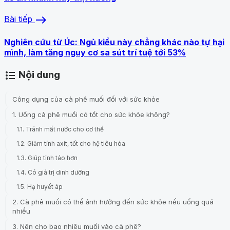
east
Bài tiếp
Nghiên cứu từ Úc: Ngủ kiểu này chẳng khác nào tự hại
mình, làm tăng nguy cơ sa sút trí tuệ tới 53%
Nội dung
format_list_bulleted
Công dụng của cà phê muối đối với sức khỏe
1. Uống cà phê muối có tốt cho sức khỏe không?
1.1. Tránh mất nước cho cơ thể
1.2. Giảm tính axit, tốt cho hệ tiêu hóa
1.3. Giúp tỉnh táo hơn
1.4. Có giá trị dinh dưỡng
1.5. Hạ huyết áp
2. Cà phê muối có thể ảnh hưởng đến sức khỏe nếu uống quá
nhiều
3. Nên cho bao nhiêu muối vào cà phê?