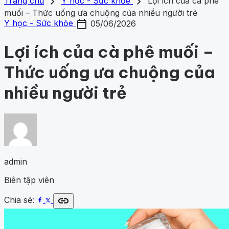
search
close
home
chevron_right
chevron_right
Trang chủ
Trang chủ
Y học - Sức khỏe
Lợi ích của cà phê
Chủ đề
muối – Thức uống ưa chuộng của nhiều người trẻ
Gợi ý danh mục
calendar_today
Khám phá khoa học
424
Khoa học vũ trụ
259
Y học -
Y học - Sức khỏe
05/06/2026
Khám phá khoa học
Khoa học vũ trụ
Y học - Sức k
Sức khỏe
201
Thế giới động vật
153
1001 bí ẩn
94
Công
động vật
1001 bí ẩn
Công nghệ
nghệ
82
Lợi ích của cà phê muối –
Thức uống ưa chuộng của
nhiều người trẻ
admin
Biên tập viên
link
Chia sẻ: