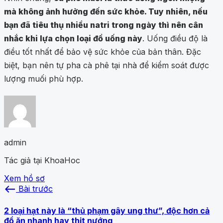
mà không ảnh hưởng đến sức khỏe. Tuy nhiên, nếu
bạn đã tiêu thụ nhiều natri trong ngày thì nên cân
nhắc khi lựa chọn loại đồ uống này
. Uống điều độ là
điều tốt nhất để bảo vệ sức khỏe của bản thân. Đặc
biệt, bạn nên tự pha cà phê tại nhà để kiểm soát được
lượng muối phù hợp.
admin
Tác giả tại KhoaHoc
Xem hồ sơ
west
Bài trước
2 loại hạt này là “thủ phạm gây ung thư”, độc hơn cả
đồ ăn nhanh hay thịt nướng