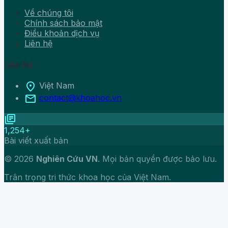
Về chúng tôi
Chính sách bảo mật
Điều khoản dịch vụ
Liên hệ
Liên hệ
location_on
Việt Nam
mail
contact@khoahoc.vn
library_books
1,254+
Bài viết xuất bản
© 2026
Nghiên Cứu VN
. Mọi bản quyền được bảo lưu.
Trân trọng tri thức khoa học của Việt Nam.