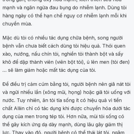
mạnh và ngăn ngừa đau bụng do nhiễm lạnh. Dùng tỏi
hàng ngày có thể hạn chế nguy cơ nhiễm lạnh mỗi khi
chuyển mùa.
Mặc dù tỏi có nhiều tác dụng chữa bệnh, song người
bệnh vẫn chưa biết cách dùng tỏi hiệu quả. Thói quen
xào, nướng, nấu chín tỏi, nghiền tỏi thành bột và sấy
khô để dập thành viên (viên bột tỏi), ủ lên men (tỏi đen)
… sẽ làm giảm hoặc mất tác dụng của tỏi.
Để điều trị cảm cúm bằng tỏi, người bệnh nên giã nát tỏi
và ngửi nhiều lần (xông mũi, họng) hoặc giã tỏi uống với
nước. Tuy nhiên, ăn tỏi tía sống ít có hiệu quả vì tiền
chất Alliin chỉ có tác dụng khi được chuyển hóa dưới tác
dụng của men trong tép tỏi. Hơn nữa, mùi tỏi sống có
thể gây kích ứng dạ dày mạnh, dùng lâu gây giảm thị
lực. Thay vào đó, người bệnh có thể thái lát tỏi, ngâm