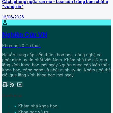
Cách phòng ngừa rận mu - Loài côn trùng bám chặt ở
"vùng kín"
16/06/2026
science
Nghiên Cứu VN
Khoa học & Tri thức
Nguồn cung cấp kiến thức khoa học, công nghệ và
phát minh uy tín nhất Việt Nam. Khám phá thế giới qua
lăng kính khoa học mỗi ngày.Nguồn cung cấp kiến thức
khoa học, công nghệ và phát minh uy tín. Khám phá thế
giới qua lăng kính khoa học mỗi ngày.
social_leaderboard
rss_feed
smart_display
Danh mục
arrow_right
Khám phá khoa học
arrow_right
Khoa học vũ trụ