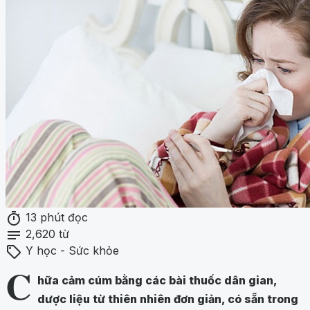
timer
13 phút đọc
notes
2,620 từ
sell
Y học - Sức khỏe
C
hữa cảm cúm bằng các bài thuốc dân gian,
dược liệu từ thiên nhiên đơn giản, có sẵn trong