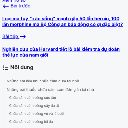
west
Bài trước
Loại ma túy "xác sống" mạnh gấp 50 lần heroin, 100
lần morphine mà Bộ Công an báo động có gì đặc biệt?
east
Bài tiếp
Nghiên cứu của Harvard tiết lộ bài kiểm tra dự đoán
thể lực của nam giới
Nội dung
format_list_bulleted
Những sai lầm khi chữa cảm cúm tại nhà
Những bài thuốc chữa cảm cúm đơn giản tại nhà
Chữa cảm cúm bằng cúc tần
Chữa cảm cúm bằng cây tía tô
Chữa cảm cúm bằng vỏ và lá bưởi
Chữa cảm cúm bằng tỏi tía