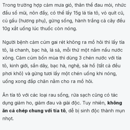
Trong trường hợp cảm mưa gió, thân thể đau mỏi, nhức
đầu sổ mũi, nôn đầy, có thể lấy 15g lá tía tô, vỏ quít cũ,
củ gấu (hương phụ), gừng sống, hành trắng cả cây đều
10g xắt uống lúc thuốc còn nóng.
Người bệnh cảm cúm gai rét không ra mồ hôi thì lấy tía
tô, lá chanh, bạc hà, lá sả, mỗi thứ một nắm nấu nước
xông. Cảm cúm bốn mùa thì dùng 3 chén nước với tía
tô, kinh giới, sắn dây, bạc hà, nghệ, sài hồ (tất cả đều
phơi khô) và gừng tươi lấy một chén uống khi nóng,
uống xong đắp chăn nằm cho ra mồ hôi.
Ăn tía tô với các loại rau sống, rửa sạch cũng có tác
dụng giảm ho, giảm đau và giải độc. Tuy nhiên,
không
ăn cá chép chung với tía tô
, dễ bị sinh độc thành mụn
nhọt.