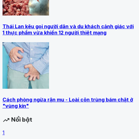
Thái Lan kêu gọi người dân và du khách cảnh giác với
1 thực phẩm vừa khiến 12 người thiệt mạng
Cách phòng ngừa rận mu - Loài côn trùng bám chặt ở
"vùng kín"
Nổi bật
trending_up
1