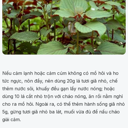
Nếu cảm lạnh hoặc cảm cúm không có mồ hôi và ho
tức ngực, nôn đầy, nên dùng 20g lá tươi giã nhỏ, chế
thêm nước sôi, khuấy đều gạn lấy nước nóng; hoặc
dùng 10 lá cắt nhỏ trộn với cháo nóng, ăn rồi nằm nghỉ
cho ra mồ hôi. Ngoài ra, có thể thêm hành sống giã nhỏ
5g, gừng tươi giã nhỏ ba lát, muối vừa đủ để nấu cháo
giải cảm.