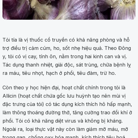
Tỏi tía là vị thuốc cổ truyền có khả năng phòng và hỗ
trợ điều trị cảm cúm, ho, sốt nhẹ hiệu quả. Theo Đông
y, tỏi có vị cay, tính ôn, nằm trong hai kinh can và vị.
Tác dụng thanh nhiệt, giải độc, sát trùng, chữa bệnh lỵ
ra máu, tiêu nhọt, hạch ở phổi, tiêu đàm, trừ ho.
Còn theo y học hiện đại, hoạt chất chính trong tỏi là
Allicin (hoạt chất chứa gốc lưu huỳnh tạo nên mùi vị
đặc trưng của tỏi) có tác dụng kích thích hô hấp mạnh,
làm thông thoáng đường thở, tăng cường trao đổi khí ở
phổi. Tỏi có khả năng diệt virus và không bị kháng.
Ngoài ra, loại thực vật này còn làm giảm mỡ máu, mỡ
trong gan, chống oxy hóa mạnh, kích thích tiêu hoá