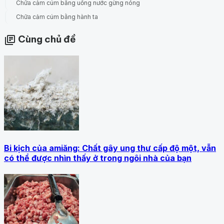
Chữa cảm cúm bằng uống nước gừng nóng
Chữa cảm cúm bằng hành ta
Cùng chủ đề
library_books
Bi kịch của amiăng: Chất gây ung thư cấp độ một, vẫn
có thể được nhìn thấy ở trong ngôi nhà của bạn