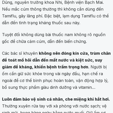
Dũng, nguyên trưởng khoa Nhi, Bệnh viện Bạch Mai.
Nếu mắc cúm thông thường thì không cần dùng đến
Tamiflu, gây lãng phí. Đặc biệt, lạm dụng Tamiflu có thể
dẫn đến tình trạng kháng thuốc sau này.
Tuyệt đối không dùng bài thuốc nam không rõ nguồn
gốc để chữa cảm cúm, dẫn đến biến chứng.
Các bác sĩ khuyên
không nên đóng kín cửa, trùm chăn
để toát mồ hôi dẫn đến mất nước và kiệt sức, suy
giảm đề kháng, khiến bệnh trầm trọng hơn
. Người bị
ốm cần giữ sức khỏe trong vài ngày đầu, hạn chế ra
ngoài để cơ thể bình phục hoàn toàn, vận động hợp l‎ý,
bổ sung thực phẩm giàu dinh dưỡng và vitamin…
Luôn đảm bảo vệ sinh cá nhân, che miệng khi hắt hơi.
Thường xuyên rửa tay với xà phòng với nước sạch; vệ
sinh mũi, họng hàng ngày bằng nước muối. Giữ ấm cơ