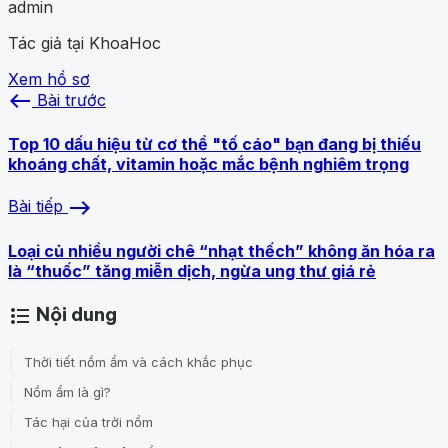
admin
Tác giả tại KhoaHoc
Xem hồ sơ
west
Bài trước
Top 10 dấu hiệu từ cơ thể "tố cáo" bạn đang bị thiếu
khoáng chất, vitamin hoặc mắc bệnh nghiêm trọng
east
Bài tiếp
Loại củ nhiều người chê “nhạt thếch” không ăn hóa ra
là “thuốc” tăng miễn dịch, ngừa ung thư giá rẻ
Nội dung
format_list_bulleted
Thời tiết nồm ẩm và cách khắc phục
Nồm ẩm là gì?
Tác hại của trời nồm