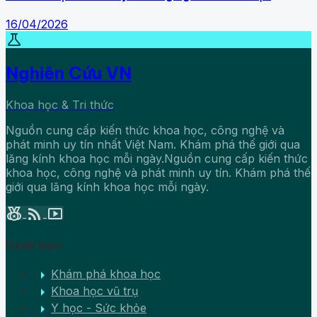
16/04/2026
science
Nghiên Cứu VN
Khoa học & Tri thức
Nguồn cung cấp kiến thức khoa học, công nghệ và
phát minh uy tín nhất Việt Nam. Khám phá thế giới qua
lăng kính khoa học mỗi ngày.Nguồn cung cấp kiến thức
khoa học, công nghệ và phát minh uy tín. Khám phá thế
giới qua lăng kính khoa học mỗi ngày.
social_leaderboard
rss_feed
smart_display
Danh mục
arrow_right
Khám phá khoa học
arrow_right
Khoa học vũ trụ
arrow_right
Y học - Sức khỏe