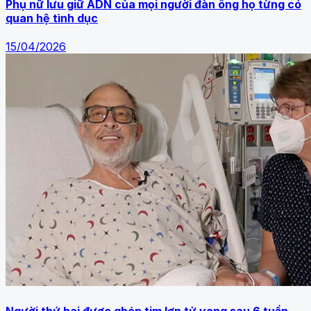
Phụ nữ lưu giữ ADN của mọi người đàn ông họ từng có
quan hệ tình dục
15/04/2026
Người thứ hai được ghép tim lợn tử vong sau 6 tuần