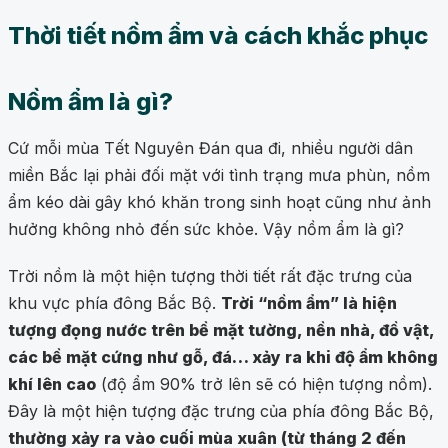
Thời tiết nồm ẩm và cách khắc phục
Nồm ẩm là gì?
Cứ mỗi mùa Tết Nguyên Đán qua đi, nhiều người dân
miền Bắc lại phải đối mặt với tình trạng mưa phùn, nồm
ẩm kéo dài gây khó khăn trong sinh hoạt cũng như ảnh
hưởng không nhỏ đến sức khỏe. Vậy nồm ẩm là gì?
Trời nồm là một hiện tượng thời tiết rất đặc trưng của
khu vực phía đông Bắc Bộ.
Trời “nồm ẩm” là hiện
tượng đọng nước trên bề mặt tường, nền nhà, đồ vật,
các bề mặt cứng như gỗ, đá… xảy ra khi độ ẩm không
khí lên cao
(độ ẩm 90% trở lên sẽ có hiện tượng nồm).
Đây là một hiện tượng đặc trưng của phía đông Bắc Bộ,
thường xảy ra vào cuối mùa xuân (từ tháng 2 đến