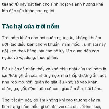
tháng 4)
gây bất tiện cho sinh hoạt và ảnh hưởng khá
lớn đển sức khỏe con người.
Tác hại của trời nồm
Trời nồm khiến cho hơi nước ngưng tụ, không khí ẩm
ướt (tạo điều kiện cho vi khuẩn, nấm mốc… sinh sôi nảy
nở) kéo theo hàng loạt các hệ lụy liên quan đến con
người và vật dụng, thực phẩm.
Biểu hiện dễ nhận thấy và khó chịu nhất của trời nồm là
sàn/tường/trần của những ngôi nhà thấp thường ẩm ướt
như “đổ mồ hôi”; quần áo giặt lâu khô; sờ vào khăn,
chăn, ga, gối, đệm luôn có cảm giác ẩm ẩm, hôi hám…
Thời tiết ẩm ướt, độ ẩm không khí cao thường gây ra
tình trạng nấm mốc, gỉ sét đối với các chi tiết kim loại,