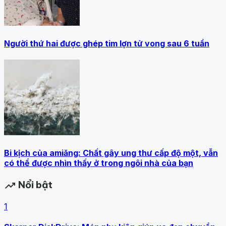
Người thứ hai được ghép tim lợn tử vong sau 6 tuần
Bi kịch của amiăng: Chất gây ung thư cấp độ một, vẫn
có thể được nhìn thấy ở trong ngôi nhà của bạn
Nổi bật
trending_up
1