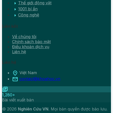
arrow_right
Thế giới động vật
arrow_right
1001 bí ẩn
arrow_right
Công nghệ
Liên kết
Về chúng tôi
Chính sách bảo mật
Điều khoản dịch vụ
Liên hệ
Liên hệ
location_on
Việt Nam
mail
contact@khoahoc.vn
library_books
1,280+
Bài viết xuất bản
© 2026
Nghiên Cứu VN
. Mọi bản quyền được bảo lưu.