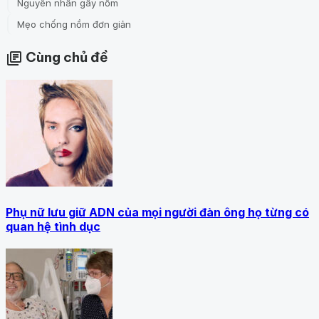
Nguyên nhân gây nồm
Mẹo chống nồm đơn giản
Cùng chủ đề
library_books
Phụ nữ lưu giữ ADN của mọi người đàn ông họ từng có
quan hệ tình dục