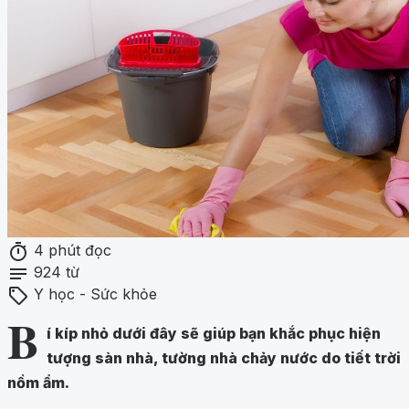
timer
4 phút đọc
notes
924 từ
sell
Y học - Sức khỏe
B
í kíp nhỏ dưới đây sẽ giúp bạn khắc phục hiện
tượng sàn nhà, tường nhà chảy nước do tiết trời
nồm ẩm.