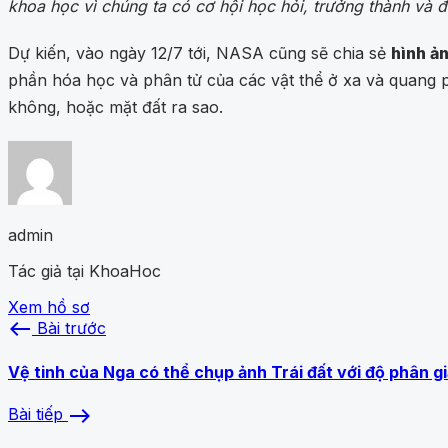
khoa học vì chúng ta có cơ hội học hỏi, trưởng thành và 
Dự kiến, vào ngày 12/7 tới, NASA cũng sẽ chia sẻ
hình ả
phần hóa học và phân tử của các vật thể ở xa và quang 
không, hoặc mặt đất ra sao.
admin
Tác giả tại KhoaHoc
Xem hồ sơ
west
Bài trước
Vệ tinh của Nga có thể chụp ảnh Trái đất với độ phân gi
east
Bài tiếp