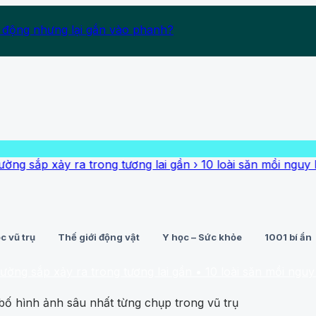
 động nhưng lại gắn vào phanh?
 xảy ra trong tương lai gần
›
10 loài săn mồi nguy hiểm nh
c vũ trụ
Thế giới động vật
Y học – Sức khỏe
1001 bí ẩn
 xảy ra trong tương lai gần
• 10 loài săn mồi nguy hiểm nh
ố hình ảnh sâu nhất từng chụp trong vũ trụ