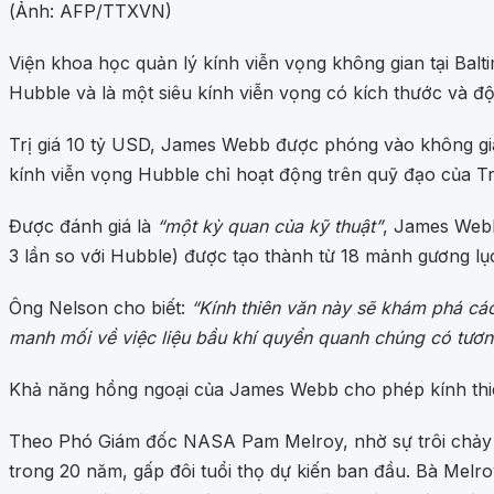
(Ảnh: AFP/TTXVN)
Viện khoa học quản lý kính viễn vọng không gian tại Balt
Hubble và là một siêu kính viễn vọng có kích thước và đ
Trị giá 10 tỷ USD, James Webb được phóng vào không gian
kính viễn vọng Hubble chỉ hoạt động trên quỹ đạo của T
Được đánh giá là
“một kỳ quan của kỹ thuật”
, James Webb
3 lần so với Hubble) được tạo thành từ 18 mảnh gương lục 
Ông Nelson cho biết:
“Kính thiên văn này sẽ khám phá các
manh mối về việc liệu bầu khí quyển quanh chúng có tươn
Khả năng hồng ngoại của James Webb cho phép kính thiên 
Theo Phó Giám đốc NASA Pam Melroy, nhờ sự trôi chảy t
trong 20 năm, gấp đôi tuổi thọ dự kiến ban đầu. Bà Mel