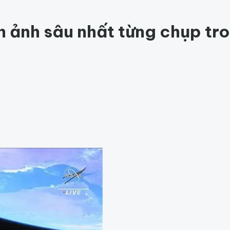
ức khỏe
201
Thế giới động vật
155
1001 bí ẩn
94
Công nghệ
hỏe
Thế giới
 ảnh sâu nhất từng chụp tro