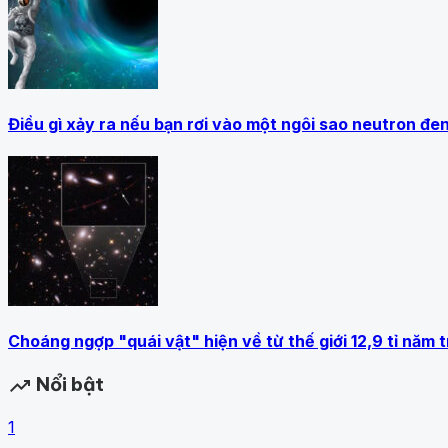
Điều gì xảy ra nếu bạn rơi vào một ngôi sao neutron đe
Choáng ngợp "quái vật" hiện về từ thế giới 12,9 tỉ năm 
Nổi bật
trending_up
1