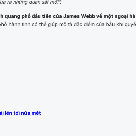
đưa ra những quan sát mới”.
nh quang phổ đầu tiên của James Webb về một ngoại hà
phổ hành tinh có thể giúp mô tả đặc điểm của bầu khí quy
ải lên tới nửa mét