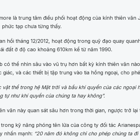
imore là trung tâm điều phối hoạt động của kính thiên văn
ộ phức tạp chưa từng thấy.
 hồi tháng 12/2012, hoạt động trong quỹ đạo quay quanh Mặ
rái đất ở độ cao khoảng 610km kể từ năm 1990.
 có thể nhìn sâu vào vũ trụ hơn bất kỳ kính thiên văn n
giác, và các thiết bị tập trung vào tia hồng ngoại, cho ph
 vật thể trong hệ Mặt trời và bầu khí quyển của các ngoại 
g tự như khí quyển của chúng ta hay không”.
văn này quan sát sâu hơn trong thời gian, ngược trở lại 
rong kỹ năng phóng tên lửa của công ty đối tác Arianesp
roy nhấn mạnh:
“20 năm đó không chỉ cho phép chúng ta đi s