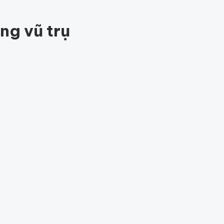
82
ng vũ trụ