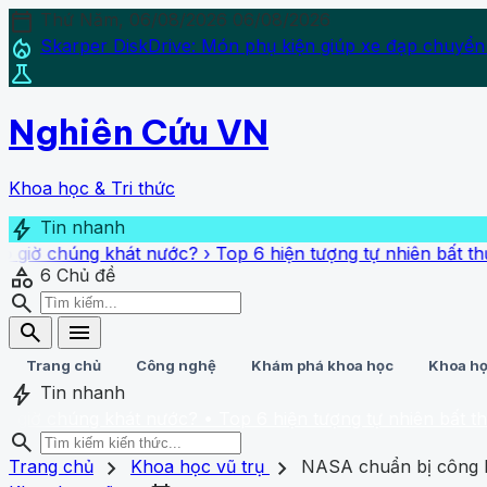
calendar_today
Thứ Năm, 06/08/2026
06/08/2026
local_fire_department
Skarper DiskDrive: Món phụ kiện giúp xe đạp chuyển
science
Nghiên Cứu VN
Khoa học & Tri thức
bolt
Tin nhanh
úng khát nước?
›
Top 6 hiện tượng tự nhiên bất thường sắp
category
6
Chủ đề
search
search
menu
Trang chủ
Công nghệ
Khám phá khoa học
Khoa họ
bolt
Tin nhanh
húng khát nước?
• Top 6 hiện tượng tự nhiên bất thường sắp
search
search
close
home
chevron_right
chevron_right
Trang chủ
Trang chủ
Khoa học vũ trụ
NASA chuẩn bị công b