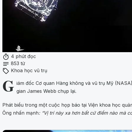
timer
4 phút đọc
notes
853 từ
sell
Khoa học vũ trụ
G
iám đốc Cơ quan Hàng không và vũ trụ Mỹ (NASA) 
gian James Webb chụp lại.
Phát biểu trong một cuộc họp báo tại Viện khoa học quản 
Ông nhấn mạnh
: “Vị trí này xa hơn bất cứ điểm nào mà c