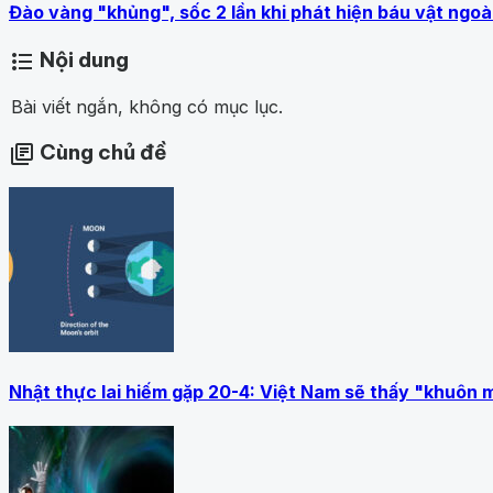
Đào vàng "khủng", sốc 2 lần khi phát hiện báu vật ngoà
Nội dung
format_list_bulleted
Bài viết ngắn, không có mục lục.
Cùng chủ đề
library_books
Nhật thực lai hiếm gặp 20-4: Việt Nam sẽ thấy "khuôn 