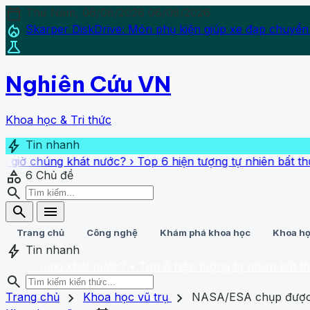
calendar_today
Thứ Năm, 06/08/2026
06/08/2026
local_fire_department
Skarper DiskDrive: Món phụ kiện giúp xe đạp chuyển
science
Nghiên Cứu VN
Khoa học & Tri thức
bolt
Tin nhanh
úng khát nước?
›
Top 6 hiện tượng tự nhiên bất thường sắp 
category
6
Chủ đề
search
search
menu
Trang chủ
Công nghệ
Khám phá khoa học
Khoa họ
bolt
Tin nhanh
úng khát nước?
• Top 6 hiện tượng tự nhiên bất thường sắp
search
search
close
home
chevron_right
chevron_right
Trang chủ
Trang chủ
Khoa học vũ trụ
NASA/ESA chụp được 