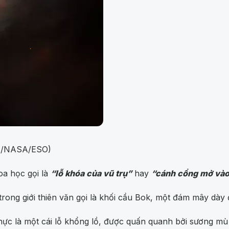
SA/NASA/ESO)
oa học gọi là
“lỗ khóa của vũ trụ”
hay
“cánh cổng mở vào
trong giới thiên văn gọi là khối cầu Bok, một đám mây dày 
ực là một cái lỗ khổng lồ, được quấn quanh bởi sương mù 