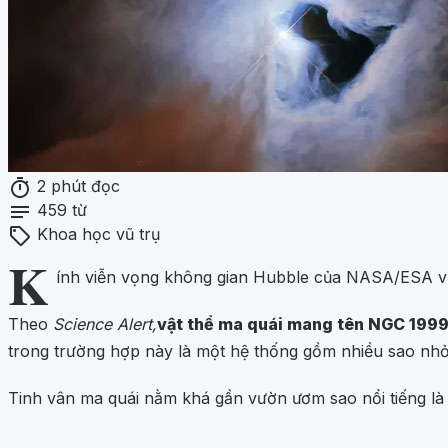
timer
2 phút đọc
notes
459 từ
sell
Khoa học vũ trụ
K
ính viễn vọng không gian Hubble của NASA/ESA vừ
Theo
Science Alert,
vật thể ma quái mang tên NGC 199
trong trường hợp này là một hệ thống gồm nhiều sao nh
Tinh vân ma quái nằm khá gần vườn ươm sao nổi tiếng l