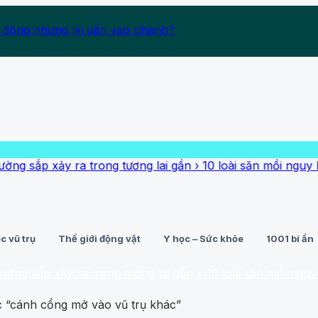
 động nhưng lại gắn vào phanh?
xảy ra trong tương lai gần
›
10 loài săn mồi nguy hiểm nhấ
c vũ trụ
Thế giới động vật
Y học – Sức khỏe
1001 bí ẩn
 xảy ra trong tương lai gần
• 10 loài săn mồi nguy hiểm nh
“cánh cổng mở vào vũ trụ khác”