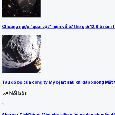
Choáng ngợp "quái vật" hiện về từ thế giới 12,9 tỉ năm 
Tàu đổ bộ của công ty Mỹ bị lật sau khi đáp xuống Mặt 
Nổi bật
trending_up
1
Skarper DiskDrive: Món phụ kiện giúp xe đạp chuyển đ