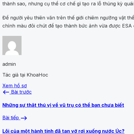
thành sao, nhưng cụ thể cơ chế gì tạo ra lỗ thủng kỳ quá
Để người yêu thiên văn trên thế giới chiêm ngưỡng vật th
chỉnh màu đôi chút để tạo thành bức ảnh vừa được ESA 
admin
Tác giả tại KhoaHoc
Xem hồ sơ
west
Bài trước
Những sự thật thú vị về vũ trụ có thể bạn chưa biết
east
Bài tiếp
Lõi của một hành tinh đã tan vỡ rơi xuống nước Úc?