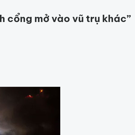
ức khỏe
201
Thế giới động vật
155
1001 bí ẩn
94
Công nghệ
hỏe
Thế giới
 cổng mở vào vũ trụ khác”