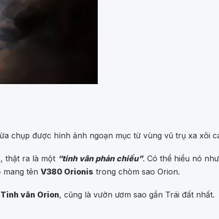
a chụp được hình ảnh ngoạn mục từ vùng vũ trụ xa xôi cá
9
, thật ra là một
“tinh vân phản chiếu”
. Có thể hiểu nó như
ỏ mang tên
V380 Orionis
trong chòm sao Orion.
à
Tinh vân Orion
, cũng là vườn ươm sao gần Trái đất nhất.