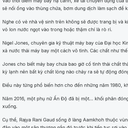
Vào thời điểm máy bay hạ cánh, xe tải chuyên dụng của bộ
sẽ nối ống vào thùng chứa, bơm dung dịch làm sạch để khử
Nghe có vẻ nhà vệ sinh trên không sẽ được trang bị và ki
vỏ lon nước ngọt vào trong hoặc thậm chí là rò rỉ.
Nigel Jones, chuyên gia kỹ thuật máy bay của Đại học K
xả nước thải máy bay một cách vô tình. Các chất như thế
Jones cho biết máy bay chưa bao giờ cố tình thải chất th
kỳ lạnh nên bất kỳ chất lỏng nào chảy ra sẽ tự động đón
Điều này từng phổ biến hơn cho đến những năm 1980, khi 
Năm 2016, một phụ nữ Ấn Độ đã bị một… khối phân đóng 
xuống.
Cụ thể, Rajya Rani Gaud sống ở làng Aamkhoh thuộc vùng
đập vào một sân thượng gần đó trước khi tiếp tục rơi vào