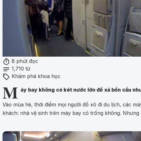
timer
8 phút đọc
notes
1,710 từ
sell
Khám phá khoa học
M
áy bay không có két nước lớn để xả bồn cầu như
Vào mùa hè, thời điểm mọi người đổ xô đi du lịch, các m
khách: nhà vệ sinh trên máy bay có trống không. Nhưng đã