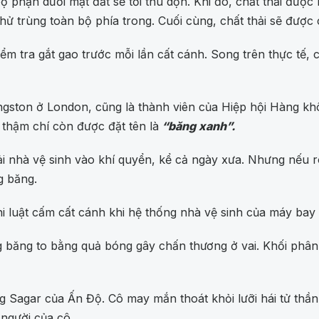
 phận dưới mặt đất sẽ tới thu dọn. Khi đó, chất thải được
 trùng toàn bộ phía trong. Cuối cùng, chất thải sẽ được ch
ểm tra gắt gao trước mỗi lần cất cánh. Song trên thực tế, 
ingston ở London, cũng là thành viên của Hiệp hội Hàng k
 thậm chí còn được đặt tên là
“băng xanh”.
ải nhà vệ sinh vào khí quyển, kể cả ngày xưa. Nhưng nếu rò
g băng.
luật cấm cất cánh khi hệ thống nhà vệ sinh của máy bay b
băng to bằng quả bóng gây chấn thương ở vai. Khối phân 
 Sagar của Ấn Độ. Cô may mắn thoát khỏi lưỡi hái tử thần
 người của cô.