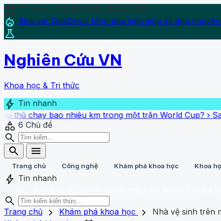
calendar_today
Thứ Sáu, 07/08/2026
07/08/2026
local_fire_department
Skarper DiskDrive: Món phụ kiện giúp xe đạp chuyển
science
Nghiên Cứu VN
Khoa học & Tri thức
bolt
Tin nhanh
chạy bao nhiêu km trong một trận World Cup?
›
Sai lầm cơ 
category
6
Chủ đề
search
search
menu
Trang chủ
Công nghệ
Khám phá khoa học
Khoa họ
bolt
Tin nhanh
 chạy bao nhiêu km trong một trận World Cup?
• Sai lầm cơ
search
search
close
home
chevron_right
chevron_right
Trang chủ
Trang chủ
Khám phá khoa học
Nhà vệ sinh trên