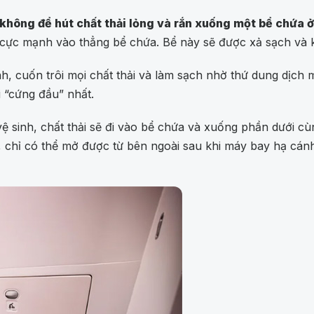
không để hút chất thải lỏng và rắn xuống một bể chứa 
c cực mạnh vào thẳng bể chứa. Bể này sẽ được xả sạch và 
 cuốn trôi mọi chất thải và làm sạch nhờ thứ dung dịch m
i “cứng đầu” nhất.
sinh, chất thải sẽ đi vào bể chứa và xuống phần dưới cùng 
, chỉ có thể mở được từ bên ngoài sau khi máy bay hạ cán