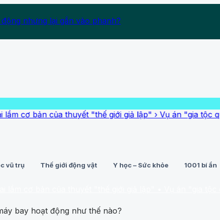
 động nhưng lại gắn vào phanh?
bản của thuyết "thế giới giả lập"
›
Vụ án "gia tộc quỷ dữ" ăn
c vũ trụ
Thế giới động vật
Y học – Sức khỏe
1001 bí ẩn
 bản của thuyết "thế giới giả lập"
• Vụ án "gia tộc quỷ dữ" ă
 máy bay hoạt động như thế nào?