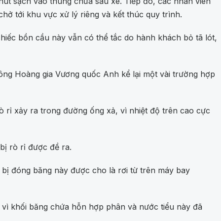
 hút sạch vào thùng chứa sau xe. Tiếp đó, các nhân viên
ở tới khu vực xử lý riêng và kết thúc quy trình.
chiếc bồn cầu này vẫn có thể tắc do hành khách bỏ tã lót,
hông Hoàng gia Vương quốc Anh kể lại một vài trường hợp
 rỉ xảy ra trong đường ống xả, vì nhiệt độ trên cao cực
ị rò rỉ được đề ra.
bị đóng băng này được cho là rơi từ trên máy bay
 vì khối băng chứa hỗn hợp phân và nước tiểu này đã