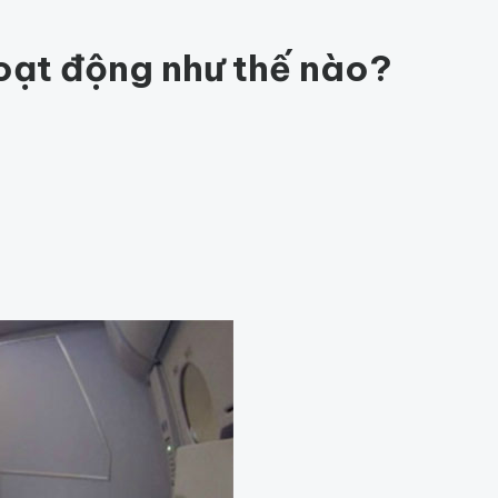
ức khỏe
202
Thế giới động vật
159
1001 bí ẩn
97
Công nghệ
hỏe
Thế giới
oạt động như thế nào?