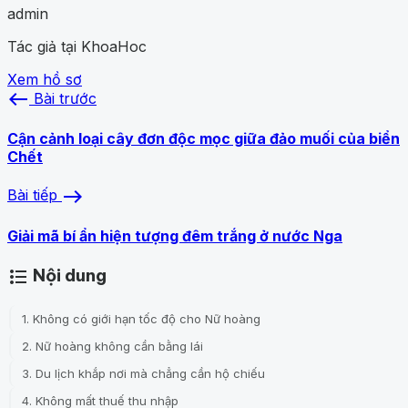
admin
Tác giả tại KhoaHoc
Xem hồ sơ
west
Bài trước
Cận cảnh loại cây đơn độc mọc giữa đảo muối của biển
Chết
east
Bài tiếp
Giải mã bí ẩn hiện tượng đêm trắng ở nước Nga
Nội dung
format_list_bulleted
1. Không có giới hạn tốc độ cho Nữ hoàng
2. Nữ hoàng không cần bằng lái
3. Du lịch khắp nơi mà chẳng cần hộ chiếu
4. Không mất thuế thu nhập