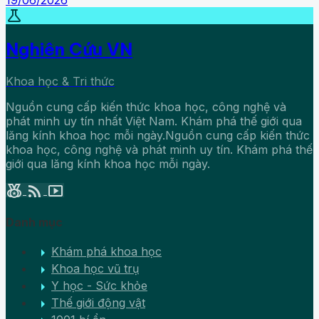
19/06/2026
science
Nghiên Cứu VN
Khoa học & Tri thức
Nguồn cung cấp kiến thức khoa học, công nghệ và
phát minh uy tín nhất Việt Nam. Khám phá thế giới qua
lăng kính khoa học mỗi ngày.Nguồn cung cấp kiến thức
khoa học, công nghệ và phát minh uy tín. Khám phá thế
giới qua lăng kính khoa học mỗi ngày.
social_leaderboard
rss_feed
smart_display
Danh mục
arrow_right
Khám phá khoa học
arrow_right
Khoa học vũ trụ
arrow_right
Y học - Sức khỏe
arrow_right
Thế giới động vật