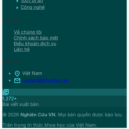
arrow_right
1001 bí ẩn
arrow_right
Công nghệ
Liên kết
Về chúng tôi
Chính sách bảo mật
Điều khoản dịch vụ
Liên hệ
Liên hệ
location_on
Việt Nam
mail
contact@khoahoc.vn
library_books
1,272+
Bài viết xuất bản
© 2026
Nghiên Cứu VN
. Mọi bản quyền được bảo lưu.
Trân trọng tri thức khoa học của Việt Nam.