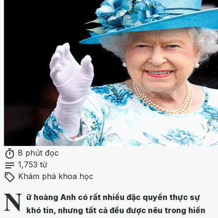
timer
8 phút đọc
notes
1,753 từ
sell
Khám phá khoa học
N
ữ hoàng Anh có rất nhiều đặc quyền thực sự
khó tin, nhưng tất cả đều được nêu trong hiến