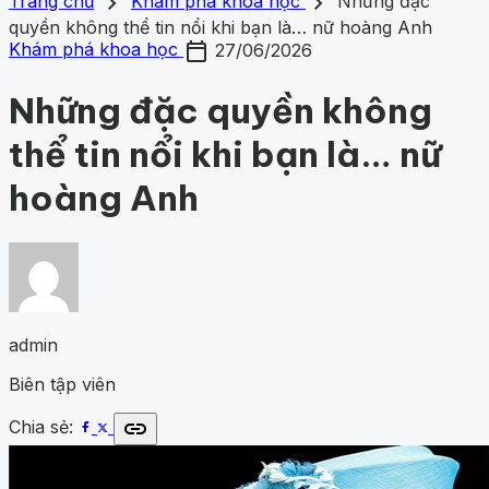
search
close
home
chevron_right
chevron_right
Trang chủ
Trang chủ
Khám phá khoa học
Những đặc
Chủ đề
quyền không thể tin nổi khi bạn là… nữ hoàng Anh
Gợi ý danh mục
calendar_today
Khám phá khoa học
428
Khoa học vũ trụ
260
Y học -
Khám phá khoa học
27/06/2026
Khám phá khoa học
Khoa học vũ trụ
Y học - Sức k
Sức khỏe
202
Thế giới động vật
159
1001 bí ẩn
98
Công
động vật
1001 bí ẩn
Công nghệ
nghệ
84
Những đặc quyền không
thể tin nổi khi bạn là… nữ
hoàng Anh
admin
Biên tập viên
link
Chia sẻ: