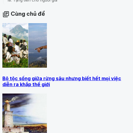
Cùng chủ đề
library_books
Bộ tộc sống giữa rừng sâu nhưng biết hết mọi việc
diễn ra khắp thế giới