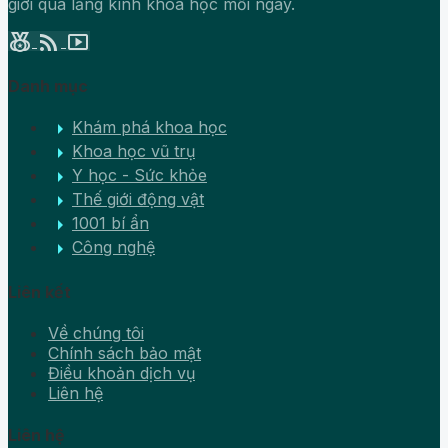
giới qua lăng kính khoa học mỗi ngày.
social_leaderboard
rss_feed
smart_display
Danh mục
arrow_right
Khám phá khoa học
arrow_right
Khoa học vũ trụ
arrow_right
Y học - Sức khỏe
arrow_right
Thế giới động vật
arrow_right
1001 bí ẩn
arrow_right
Công nghệ
Liên kết
Về chúng tôi
Chính sách bảo mật
Điều khoản dịch vụ
Liên hệ
Liên hệ