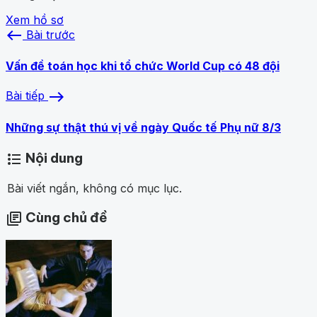
Xem hồ sơ
west
Bài trước
Vấn đề toán học khi tổ chức World Cup có 48 đội
east
Bài tiếp
Những sự thật thú vị về ngày Quốc tế Phụ nữ 8/3
Nội dung
format_list_bulleted
Bài viết ngắn, không có mục lục.
Cùng chủ đề
library_books