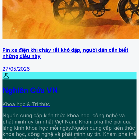
Pin xe điện khi cháy rất khó dập, người dân cần biết
những điều này
27/05/2026
science
Nghiên Cứu VN
Khoa học & Tri thức
Nguồn cung cấp kiến thức khoa học, công nghệ và
phát minh uy tín nhất Việt Nam. Khám phá thế giới qua
lăng kính khoa học mỗi ngày.Nguồn cung cấp kiến thức
khoa học, công nghệ và phát minh uy tín. Khám phá thế