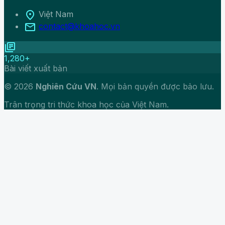
location_on
Việt Nam
mail
contact@khoahoc.vn
library_books
1,280+
Bài viết xuất bản
© 2026
Nghiên Cứu VN
. Mọi bản quyền được bảo lưu.
Trân trọng tri thức khoa học của Việt Nam.