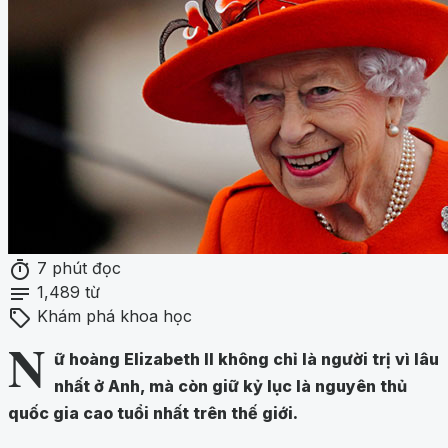
timer
7 phút đọc
notes
1,489 từ
sell
Khám phá khoa học
N
ữ hoàng Elizabeth II không chỉ là người trị vì lâu
nhất ở Anh, mà còn giữ kỷ lục là nguyên thủ
quốc gia cao tuổi nhất trên thế giới.