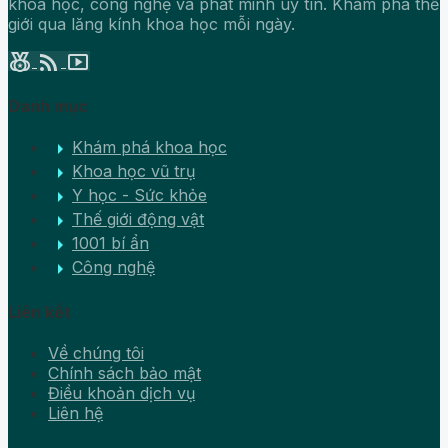
khoa học, công nghệ và phát minh uy tín. Khám phá thế
giới qua lăng kính khoa học mỗi ngày.
social_leaderboard
rss_feed
smart_display
Danh mục
arrow_right
Khám phá khoa học
arrow_right
Khoa học vũ trụ
arrow_right
Y học - Sức khỏe
arrow_right
Thế giới động vật
arrow_right
1001 bí ẩn
arrow_right
Công nghệ
Liên kết
Về chúng tôi
Chính sách bảo mật
Điều khoản dịch vụ
Liên hệ