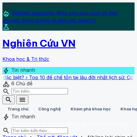
calendar_today
Thứ Năm, 06/08/2026
06/08/2026
local_fire_department
Skarper DiskDrive: Món phụ kiện giúp xe đạp
chuyển động nhưng lại gắn vào phanh?
science
Nghiên Cứu VN
Khoa học & Tri thức
bolt
Tin nhanh
 đế chế tồn tại lâu đời nhất lịch sử: Có 1 đế chế thuộc 
category
6
Chủ đề
search
search
menu
Trang chủ
Công nghệ
Khám phá khoa học
Khoa họ
bolt
Tin nhanh
0 đế chế tồn tại lâu đời nhất lịch sử: Có 1 đế chế thuộc 
search