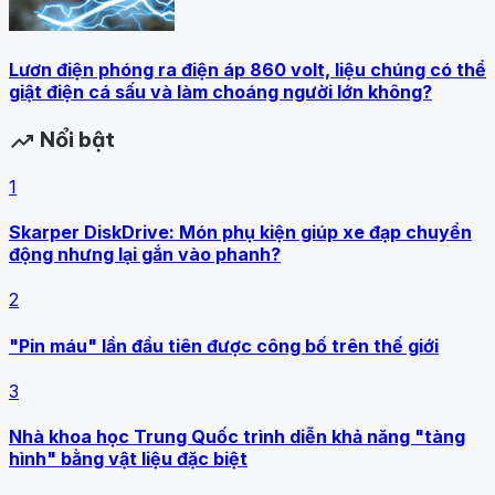
Lươn điện phóng ra điện áp 860 volt, liệu chúng có thể
giật điện cá sấu và làm choáng người lớn không?
Nổi bật
trending_up
1
Skarper DiskDrive: Món phụ kiện giúp xe đạp chuyển
động nhưng lại gắn vào phanh?
2
"Pin máu" lần đầu tiên được công bố trên thế giới
3
Nhà khoa học Trung Quốc trình diễn khả năng "tàng
hình" bằng vật liệu đặc biệt