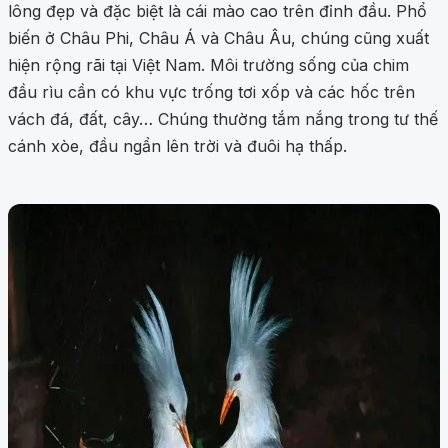
lông đẹp và đặc biệt là cái mào cao trên đỉnh đầu. Phổ
biến ở Châu Phi, Châu Á và Châu Âu, chúng cũng xuất
hiện rộng rãi tại Việt Nam. Môi trường sống của chim
đầu rìu cần có khu vực trống tơi xốp và các hốc trên
vách đá, đất, cây… Chúng thường tắm nắng trong tư thế
cánh xòe, đầu ngẩn lên trời và đuôi hạ thấp.