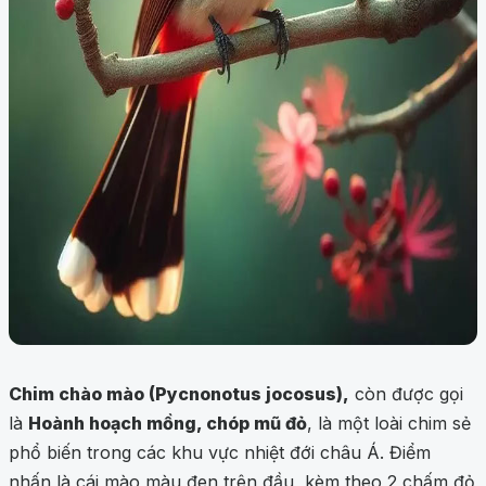
Chim chào mào (Pycnonotus jocosus),
còn được gọi
là
Hoành hoạch mồng, chóp mũ đỏ
, là một loài chim sẻ
phổ biến trong các khu vực nhiệt đới châu Á. Điểm
nhấn là cái mào màu đen trên đầu, kèm theo 2 chấm đỏ