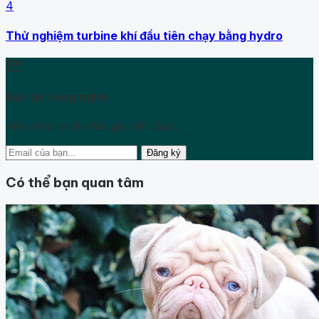
4
Thử nghiệm turbine khí đầu tiên chạy bằng hydro
mark_email_read
Bản tin công nghệ
Kiến thức mới nhất gửi đến bạn.
Đăng ký
Có thể bạn quan tâm