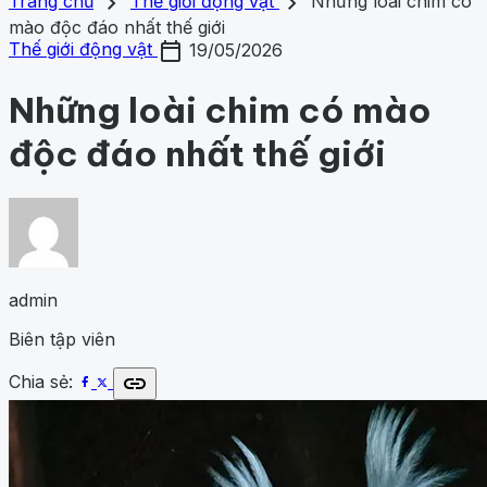
search
close
home
chevron_right
chevron_right
Trang chủ
Trang chủ
Thế giới động vật
Những loài chim có
Chủ đề
mào độc đáo nhất thế giới
Gợi ý danh mục
calendar_today
Khám phá khoa học
424
Khoa học vũ trụ
259
Y học -
Thế giới động vật
19/05/2026
Khám phá khoa học
Khoa học vũ trụ
Y học - Sức k
Sức khỏe
201
Thế giới động vật
153
1001 bí ẩn
94
Công
động vật
1001 bí ẩn
Công nghệ
nghệ
82
Những loài chim có mào
độc đáo nhất thế giới
admin
Biên tập viên
link
Chia sẻ: