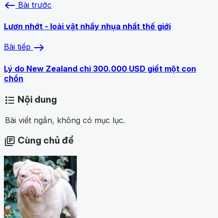
west
Bài trước
Lươn nhớt - loài vật nhầy nhụa nhất thế giới
east
Bài tiếp
Lý do New Zealand chi 300.000 USD giết một con
chồn
Nội dung
format_list_bulleted
Bài viết ngắn, không có mục lục.
Cùng chủ đề
library_books