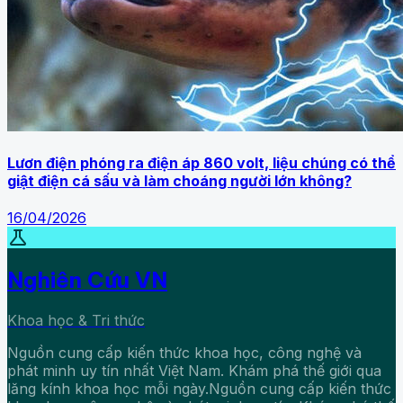
Lươn điện phóng ra điện áp 860 volt, liệu chúng có thể
giật điện cá sấu và làm choáng người lớn không?
16/04/2026
science
Nghiên Cứu VN
Khoa học & Tri thức
Nguồn cung cấp kiến thức khoa học, công nghệ và
phát minh uy tín nhất Việt Nam. Khám phá thế giới qua
lăng kính khoa học mỗi ngày.Nguồn cung cấp kiến thức