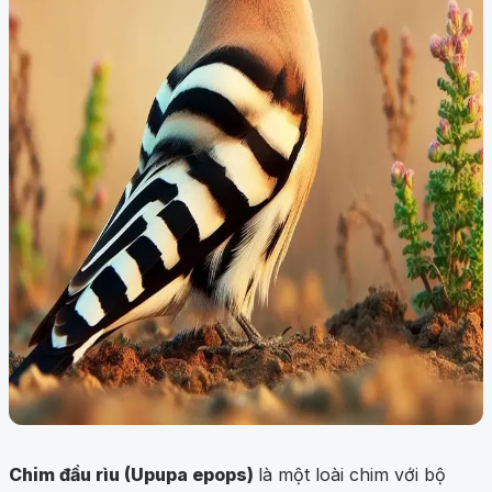
Chim đầu rìu (Upupa epops)
là một loài chim với bộ