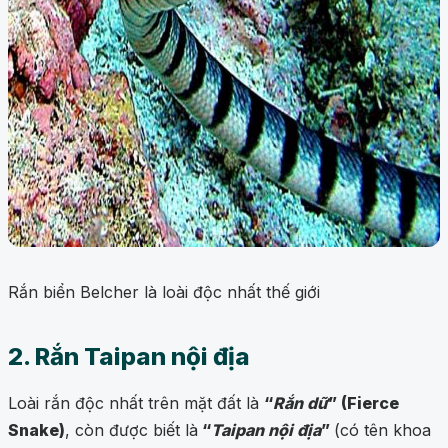
Rắn biển Belcher là loài độc nhất thế giới
2. Rắn Taipan nội địa
Loài rắn độc nhất trên mặt đất là
“
Rắn dữ
” (Fierce
Snake)
, còn được biết là
“
Taipan nội địa
”
(có tên khoa