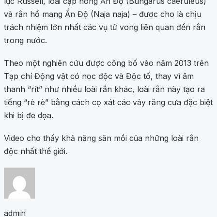
lục Russell, loài cạp nông Ấn Độ (Bungarus caeruleus)
và rắn hổ mang Ấn Độ (Naja naja) – được cho là chịu
trách nhiệm lớn nhất các vụ tử vong liên quan đến rắn
trong nước.
Theo một nghiên cứu được công bố vào năm 2013 trên
Tạp chí Động vật có nọc độc và Độc tố, thay vì âm
thanh “rít” như nhiều loài rắn khác, loài rắn này tạo ra
tiếng “rè rè” bằng cách cọ xát các vảy răng cưa đặc biệt
khi bị đe dọa.
Video cho thấy khả năng săn mồi của những loài rắn
độc nhất thế giới.
admin