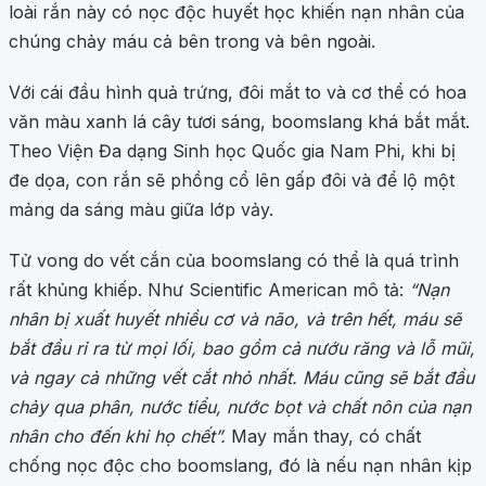
loài rắn này có nọc độc huyết học khiến nạn nhân của
chúng chảy máu cả bên trong và bên ngoài.
Với cái đầu hình quả trứng, đôi mắt to và cơ thể có hoa
văn màu xanh lá cây tươi sáng, boomslang khá bắt mắt.
Theo Viện Đa dạng Sinh học Quốc gia Nam Phi, khi bị
đe dọa, con rắn sẽ phồng cổ lên gấp đôi và để lộ một
mảng da sáng màu giữa lớp vảy.
Tử vong do vết cắn của boomslang có thể là quá trình
rất khủng khiếp. Như Scientific American mô tả:
“Nạn
nhân bị xuất huyết nhiều cơ và não, và trên hết, máu sẽ
bắt đầu rỉ ra từ mọi lối, bao gồm cả nướu răng và lỗ mũi,
và ngay cả những vết cắt nhỏ nhất. Máu cũng sẽ bắt đầu
chảy qua phân, nước tiểu, nước bọt và chất nôn của nạn
nhân cho đến khi họ chết”.
May mắn thay, có chất
chống nọc độc cho boomslang, đó là nếu nạn nhân kịp