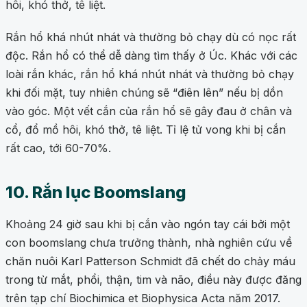
hôi, khó thở, tê liệt.
Rắn hổ khá nhút nhát và thường bỏ chạy dù có nọc rất
độc. Rắn hổ có thể dễ dàng tìm thấy ở Úc. Khác với các
loài rắn khác, rắn hổ khá nhút nhát và thường bỏ chạy
khi đối mặt, tuy nhiên chúng sẽ “điên lên” nếu bị dồn
vào góc. Một vết cắn của rắn hổ sẽ gây đau ở chân và
cổ, đổ mồ hôi, khó thở, tê liệt. Tỉ lệ tử vong khi bị cắn
rất cao, tới 60-70%.
10. Rắn lục Boomslang
Khoảng 24 giờ sau khi bị cắn vào ngón tay cái bởi một
con boomslang chưa trưởng thành, nhà nghiên cứu về
chăn nuôi Karl Patterson Schmidt đã chết do chảy máu
trong từ mắt, phổi, thận, tim và não, điều này được đăng
trên tạp chí Biochimica et Biophysica Acta năm 2017.