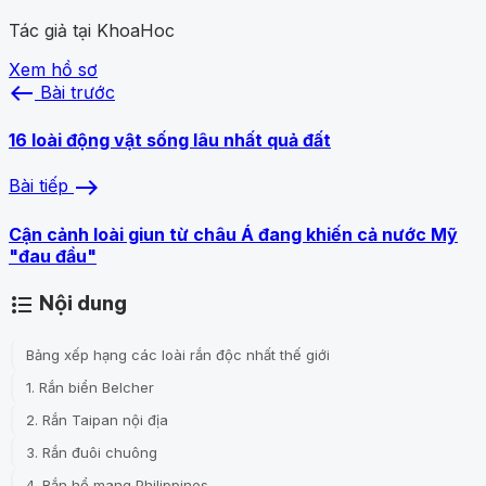
Tác giả tại KhoaHoc
Xem hồ sơ
west
Bài trước
16 loài động vật sống lâu nhất quả đất
east
Bài tiếp
Cận cảnh loài giun từ châu Á đang khiến cả nước Mỹ
"đau đầu"
Nội dung
format_list_bulleted
Bảng xếp hạng các loài rắn độc nhất thế giới
1. Rắn biển Belcher
2. Rắn Taipan nội địa
3. Rắn đuôi chuông
4. Rắn hổ mang Philippines