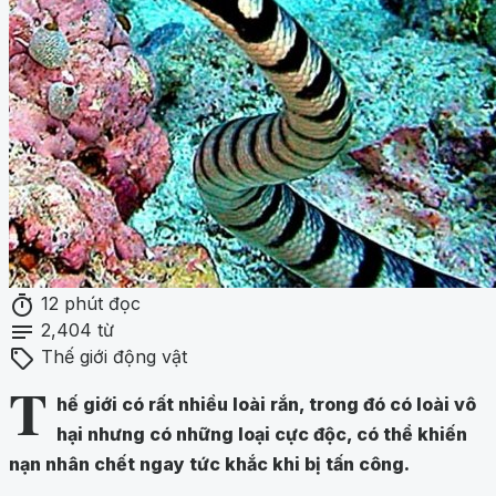
timer
12 phút đọc
notes
2,404 từ
sell
Thế giới động vật
T
hế giới có rất nhiều loài rắn, trong đó có loài vô
hại nhưng có những loại cực độc, có thể khiến
nạn nhân chết ngay tức khắc khi bị tấn công.