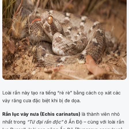
Loài rắn này tạo ra tiếng “rè rè” bằng cách cọ xát các
vảy răng cưa đặc biệt khi bị đe dọa.
Rắn lục vảy nưa (Echis carinatus)
là thành viên nhỏ
nhất trong
“Tứ đại rắn độc”
ở Ấn Độ – cùng với loài rắn