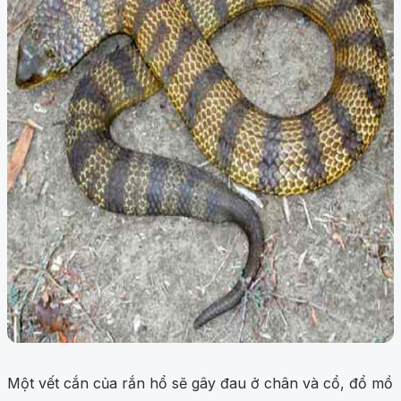
Một vết cắn của rắn hổ sẽ gây đau ở chân và cổ, đổ mồ