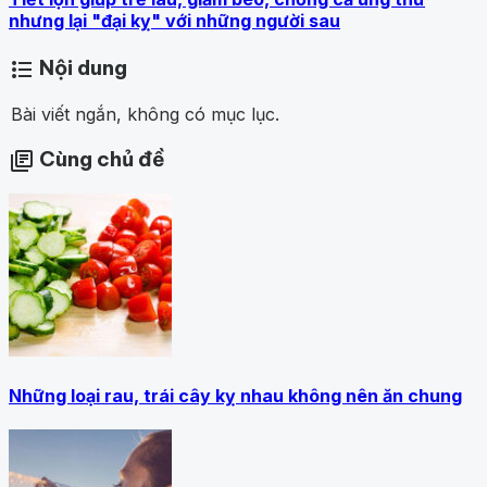
nhưng lại "đại kỵ" với những người sau
Nội dung
format_list_bulleted
Bài viết ngắn, không có mục lục.
Cùng chủ đề
library_books
Những loại rau, trái cây kỵ nhau không nên ăn chung