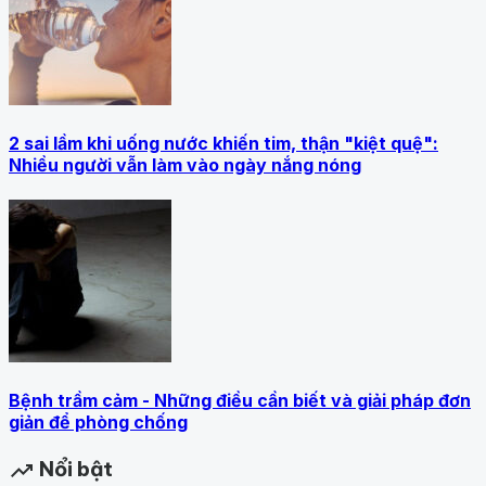
2 sai lầm khi uống nước khiến tim, thận "kiệt quệ":
Nhiều người vẫn làm vào ngày nắng nóng
Bệnh trầm cảm - Những điều cần biết và giải pháp đơn
giản để phòng chống
Nổi bật
trending_up