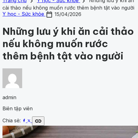
search
close
home
chevron_right
chevron_right
Trang chủ
Trang chủ
Y học - Sức khỏe
Những lưu ý khi ăn
Chủ đề
cải thảo nếu không muốn rước thêm bệnh tật vào người
Gợi ý danh mục
calendar_today
Khám phá khoa học
433
Khoa học vũ trụ
261
Y học -
Y học - Sức khỏe
15/04/2026
Khám phá khoa học
Khoa học vũ trụ
Y học - Sức k
Sức khỏe
203
Thế giới động vật
160
1001 bí ẩn
98
Công
động vật
1001 bí ẩn
Công nghệ
nghệ
84
Những lưu ý khi ăn cải thảo
nếu không muốn rước
thêm bệnh tật vào người
admin
Biên tập viên
link
Chia sẻ: