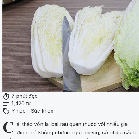
timer
7 phút đọc
notes
1,420 từ
sell
Y học - Sức khỏe
C
ải thảo vốn là loại rau quen thuộc với nhiều gia
đình, nó không những ngon miệng, có nhiều cách