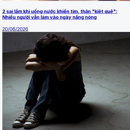
2 sai lầm khi uống nước khiến tim, thận "kiệt quệ":
Nhiều người vẫn làm vào ngày nắng nóng
20/06/2026