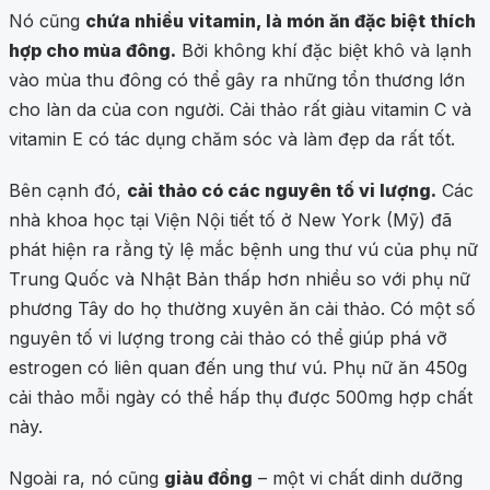
Nó cũng
chứa nhiều vitamin, là món ăn đặc biệt thích
hợp cho mùa đông.
Bởi không khí đặc biệt khô và lạnh
vào mùa thu đông có thể gây ra những tổn thương lớn
cho làn da của con người. Cải thảo rất giàu vitamin C và
vitamin E có tác dụng chăm sóc và làm đẹp da rất tốt.
Bên cạnh đó,
cải thảo có các nguyên tố vi lượng.
Các
nhà khoa học tại Viện Nội tiết tố ở New York (Mỹ) đã
phát hiện ra rằng tỷ lệ mắc bệnh ung thư vú của phụ nữ
Trung Quốc và Nhật Bản thấp hơn nhiều so với phụ nữ
phương Tây do họ thường xuyên ăn cải thảo. Có một số
nguyên tố vi lượng trong cải thảo có thể giúp phá vỡ
estrogen có liên quan đến ung thư vú. Phụ nữ ăn 450g
cải thảo mỗi ngày có thể hấp thụ được 500mg hợp chất
này.
Ngoài ra, nó cũng
giàu đồng
– một vi chất dinh dưỡng