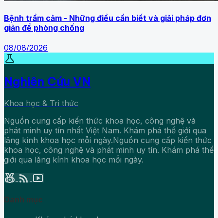
Bệnh trầm cảm - Những điều cần biết và giải pháp đơn
giản để phòng chống
08/08/2026
science
Nghiên Cứu VN
Khoa học & Tri thức
Nguồn cung cấp kiến thức khoa học, công nghệ và
phát minh uy tín nhất Việt Nam. Khám phá thế giới qua
lăng kính khoa học mỗi ngày.Nguồn cung cấp kiến thức
khoa học, công nghệ và phát minh uy tín. Khám phá thế
giới qua lăng kính khoa học mỗi ngày.
social_leaderboard
rss_feed
smart_display
Danh mục