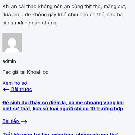
Khi ăn cải thảo không nên ăn cùng thịt thỏ, măng cụt,
dưa leo… để không gây khó chịu cho cơ thể, sau hai
tiếng mới nên ăn chúng.
admin
Tác giả tại KhoaHoc
Xem hồ sơ
west
Bài trước
Đẻ sinh đôi thấy có điểm lạ, bà mẹ choáng váng khi
biết sự thật, lịch sử loài người chỉ có 10 trường hợp
east
Bài tiếp
Tiết lợn giúp trẻ lâu, giảm béo, chống cả ung thư