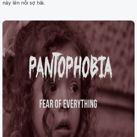
nảy lên nỗi sợ hãi.