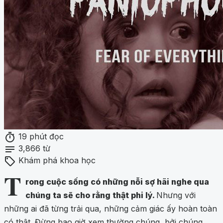
timer
19 phút đọc
notes
3,866 từ
sell
Khám phá khoa học
T
rong cuộc sống có những nỗi sợ hãi nghe qua
chúng ta sẽ cho rằng thật phi lý.
Nhưng với
những ai đã từng trải qua, những cảm giác ấy hoàn toàn
có thật. Đừng bao giờ xem thường chúng, bởi chúng