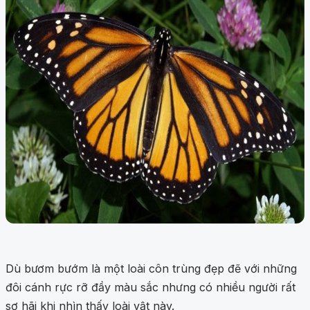
Dù bươm bướm là một loài côn trùng đẹp đẽ với những
đôi cánh rực rỡ đầy màu sắc nhưng có nhiều người rất
sợ hãi khi nhìn thấy loài vật này.