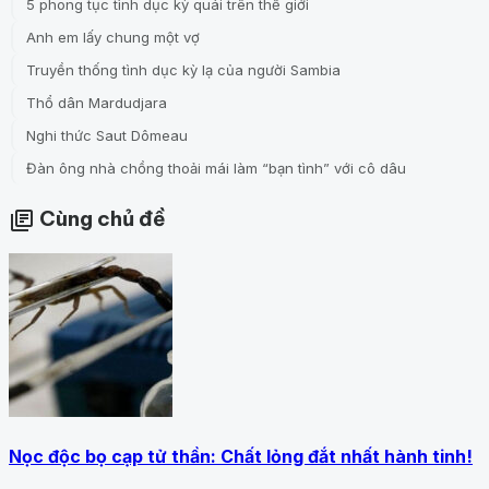
5 phong tục tình dục kỳ quái trên thế giới
Anh em lấy chung một vợ
Truyền thống tình dục kỳ lạ của người Sambia
Thổ dân Mardudjara
Nghi thức Saut Dômeau
Đàn ông nhà chồng thoải mái làm “bạn tình” với cô dâu
Cùng chủ đề
library_books
Nọc độc bọ cạp tử thần: Chất lỏng đắt nhất hành tinh!