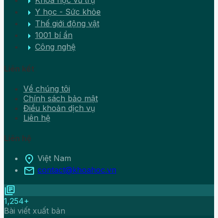
arrow_right
Khoa học vũ trụ
arrow_right
Y học - Sức khỏe
arrow_right
Thế giới động vật
arrow_right
1001 bí ẩn
arrow_right
Công nghệ
Liên kết
Về chúng tôi
Chính sách bảo mật
Điều khoản dịch vụ
Liên hệ
Liên hệ
location_on
Việt Nam
mail
contact@khoahoc.vn
library_books
1,254+
Bài viết xuất bản