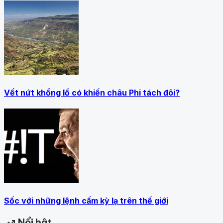
Vết nứt khổng lồ có khiến châu Phi tách đôi?
Sốc với những lệnh cấm kỳ lạ trên thế giới
Nổi bật