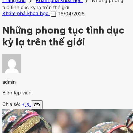
search
close
home
chevron_right
chevron_right
Trang chủ
Trang chủ
Khám phá khoa học
Những phong
Chủ đề
tục tình dục kỳ lạ trên thế giới
Gợi ý danh mục
calendar_today
Khám phá khoa học
424
Khoa học vũ trụ
259
Y học -
Khám phá khoa học
16/04/2026
Khám phá khoa học
Khoa học vũ trụ
Y học - Sức k
Sức khỏe
201
Thế giới động vật
153
1001 bí ẩn
94
Công
động vật
1001 bí ẩn
Công nghệ
nghệ
82
Những phong tục tình dục
kỳ lạ trên thế giới
admin
Biên tập viên
link
Chia sẻ: