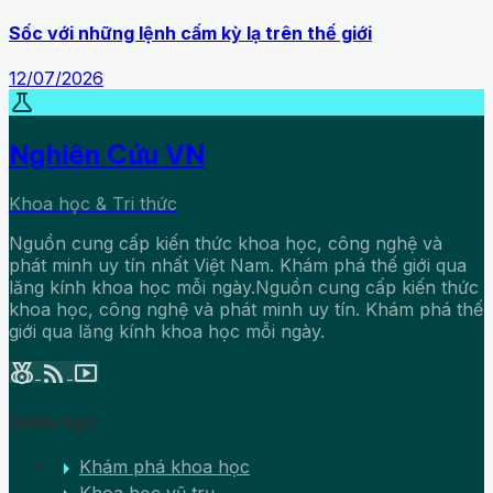
Sốc với những lệnh cấm kỳ lạ trên thế giới
12/07/2026
science
Nghiên Cứu VN
Khoa học & Tri thức
Nguồn cung cấp kiến thức khoa học, công nghệ và
phát minh uy tín nhất Việt Nam. Khám phá thế giới qua
lăng kính khoa học mỗi ngày.Nguồn cung cấp kiến thức
khoa học, công nghệ và phát minh uy tín. Khám phá thế
giới qua lăng kính khoa học mỗi ngày.
social_leaderboard
rss_feed
smart_display
Danh mục
arrow_right
Khám phá khoa học