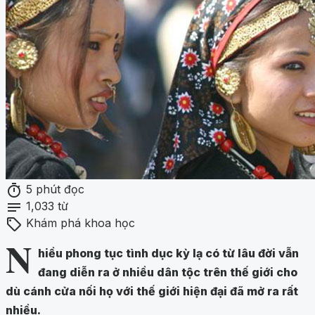
timer
5 phút đọc
notes
1,033 từ
sell
Khám phá khoa học
N
hiều phong tục tình dục kỳ lạ có từ lâu đời vẫn
đang diễn ra ở nhiều dân tộc trên thế giới cho
dù cánh cửa nối họ với thế giới hiện đại đã mở ra rất
nhiều.