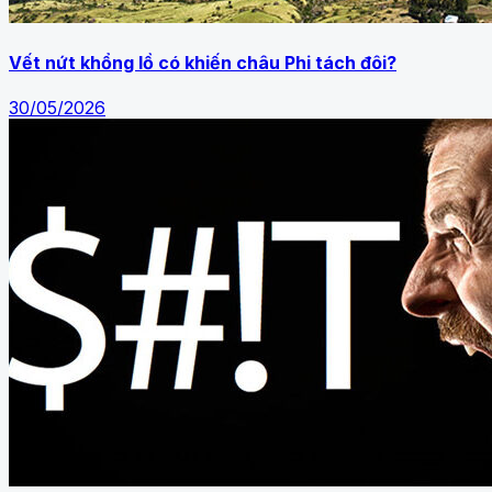
Vết nứt khổng lồ có khiến châu Phi tách đôi?
30/05/2026