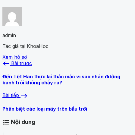
admin
Tác giả tại KhoaHoc
Xem hồ sơ
west
Bài trước
Đến Tết Hàn thực lại thắc mắc vì sao nhân đường
bánh trôi không chảy ra?
east
Bài tiếp
Phân biệt các loại mây trên bầu trời
Nội dung
format_list_bulleted