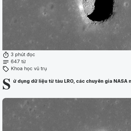
timer
3 phút đọc
notes
647 từ
sell
Khoa học vũ trụ
S
ử dụng dữ liệu từ tàu LRO, các chuyên gia NASA n