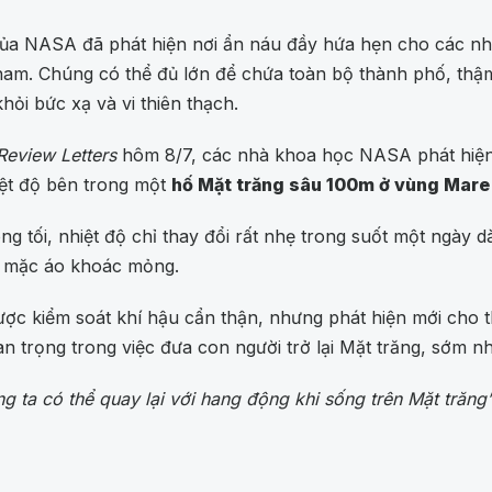
ủa NASA đã phát hiện nơi ẩn náu đầy hứa hẹn cho các nhà 
am. Chúng có thể đủ lớn để chứa toàn bộ thành phố, thậm
hỏi bức xạ và vi thiên thạch.
Review Letters
hôm 8/7, các nhà khoa học NASA phát hiện 
hiệt độ bên trong một
hố Mặt trăng sâu 100m ở vùng Mare 
g tối, nhiệt độ chỉ thay đổi rất nhẹ trong suốt một ngày 
ần mặc áo khoác mỏng.
được kiểm soát khí hậu cẩn thận, nhưng phát hiện mới cho 
an trọng trong việc đưa con người trở lại Mặt trăng, sớm
g ta có thể quay lại với hang động khi sống trên Mặt trăng