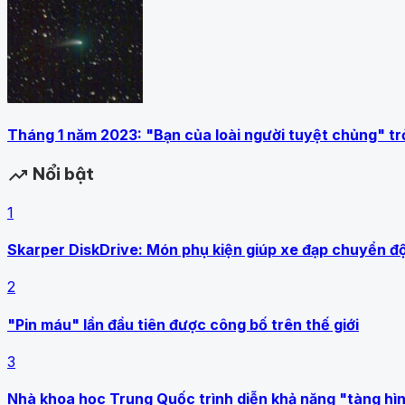
Tháng 1 năm 2023: "Bạn của loài người tuyệt chủng" tr
Nổi bật
trending_up
1
Skarper DiskDrive: Món phụ kiện giúp xe đạp chuyển đ
2
"Pin máu" lần đầu tiên được công bố trên thế giới
3
Nhà khoa học Trung Quốc trình diễn khả năng "tàng hình