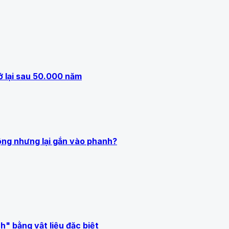
ở lại sau 50.000 năm
ộng nhưng lại gắn vào phanh?
" bằng vật liệu đặc biệt