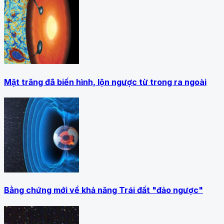
Mặt trăng đã biến hình, lộn ngược từ trong ra ngoài
Bằng chứng mới về khả năng Trái đất "đảo ngược"