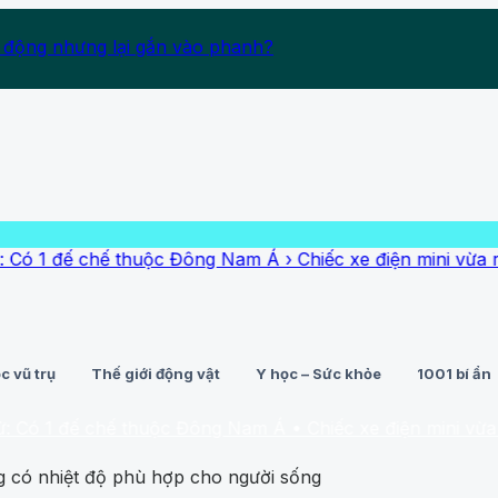
 động nhưng lại gắn vào phanh?
ế chế thuộc Đông Nam Á
›
Chiếc xe điện mini vừa ra mắt đã 
c vũ trụ
Thế giới động vật
Y học – Sức khỏe
1001 bí ẩn
đế chế thuộc Đông Nam Á
• Chiếc xe điện mini vừa ra mắt đã
g có nhiệt độ phù hợp cho người sống