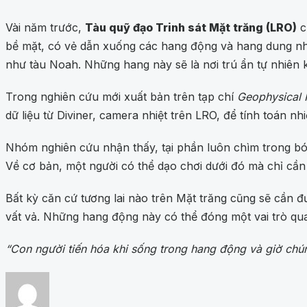
Vài năm trước,
Tàu quỹ đạo Trinh sát Mặt trăng (LRO)
c
bề mặt, có vẻ dẫn xuống các hang động và hang dung nh
như tàu Noah. Những hang này sẽ là nơi trú ẩn tự nhiên k
Trong nghiên cứu mới xuất bản trên tạp chí
Geophysical 
dữ liệu từ Diviner, camera nhiệt trên LRO, để tính toán n
Nhóm nghiên cứu nhận thấy, tại phần luôn chìm trong bón
Về cơ bản, một người có thể dạo chơi dưới đó mà chỉ c
Bất kỳ căn cứ tương lai nào trên Mặt trăng cũng sẽ cần 
vất vả. Những hang động này có thể đóng một vai trò qu
“Con người tiến hóa khi sống trong hang động và giờ chún