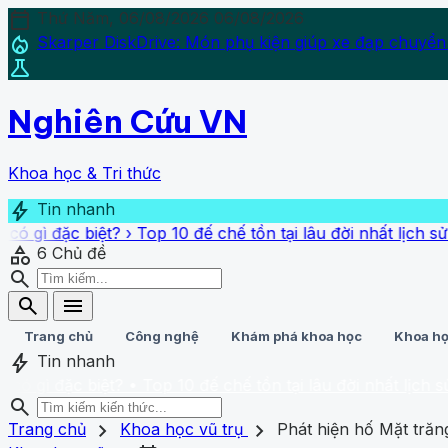
calendar_today
Thứ Năm, 06/08/2026
06/08/2026
local_fire_department
Skarper DiskDrive: Món phụ kiện giúp xe đạp chuyển
science
Nghiên Cứu VN
Khoa học & Tri thức
bolt
Tin nhanh
 biệt?
›
Top 10 đế chế tồn tại lâu đời nhất lịch sử: Có 1 đ
category
6
Chủ đề
search
search
menu
Trang chủ
Công nghệ
Khám phá khoa học
Khoa họ
bolt
Tin nhanh
 biệt?
• Top 10 đế chế tồn tại lâu đời nhất lịch sử: Có 1 
search
search
close
home
chevron_right
chevron_right
Trang chủ
Trang chủ
Khoa học vũ trụ
Phát hiện hố Mặt trăn