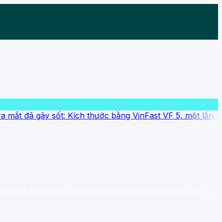
gây sốt: Kích thước bằng VinFast VF 5, một lần sạc đi đượ
 gây sốt: Kích thước bằng VinFast VF 5, một lần sạc đi đư