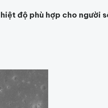
ức khỏe
201
Thế giới động vật
153
1001 bí ẩn
94
Công nghệ
hỏe
Thế giới
nhiệt độ phù hợp cho người 