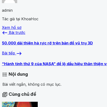
admin
Tác giả tại KhoaHoc
Xem hồ sơ
west
Bài trước
50.000 dải thiên hà rực rỡ trên bản đồ vũ trụ 3D
east
Bài tiếp
“Hành tinh thứ 9 của NASA” để lộ dấu hiệu thân thiện v
Nội dung
format_list_bulleted
Bài viết ngắn, không có mục lục.
Cùng chủ đề
library_books