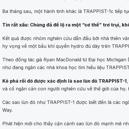
Ba tháng sau, một hành tinh khác là TRAPPIST-1c tiếp tụ
Tin rất xấu: Chúng đã để lộ ra một “cơ thể” trơ trụi, k
Kết quả được nhóm nghiên cứu dẫn đầu bởi nhà thiên văn 
hy vọng về một bầu khí quyển hydro đủ dày trên TRAPPIS
Theo đồng tác giả Ryan MacDonald từ Đại học Michigan 
như đang ngăn các nhà khoa học tìm hiểu liệu TRAPPIST
Kẻ phá rối đó được xác định là sao lùn đỏ TRAPPIST-1
,
và cố ngăn cản con người nghiên cứu về thế giới của họ. 
Các sao lùn đỏ như TRAPPIST-1 được biết đến là các ngôi 
Way.
Phát hiện mới cho thấy cận cảnh sao lùn đỏ mạnh mẽ như 