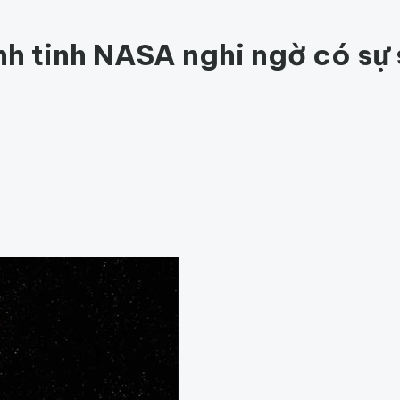
ức khỏe
202
Thế giới động vật
157
1001 bí ẩn
97
Công ngh
hỏe
Thế giới
nh tinh NASA nghi ngờ có sự