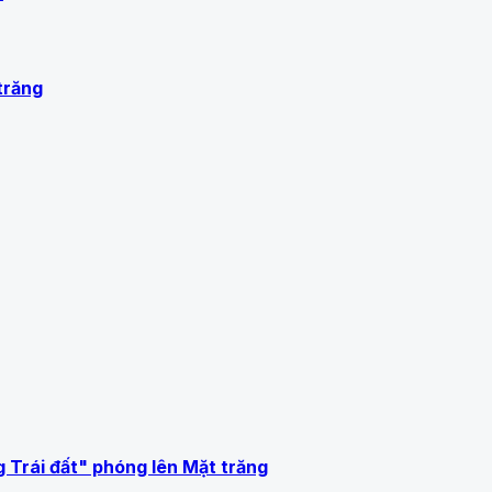
trăng
g Trái đất" phóng lên Mặt trăng