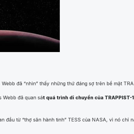
 Webb đã “nhìn” thấy những thứ đáng sợ trên bề mặt TRAPP
es Webb đã quan sá
t quá trình di chuyển của TRAPPIST-
n đầu từ “thợ săn hành tinh” TESS của NASA, vì nó chỉ nặ