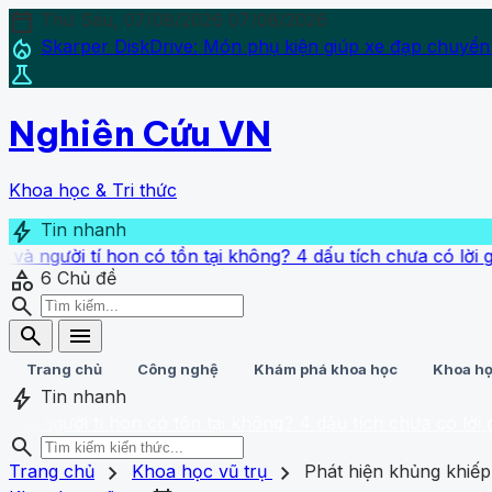
calendar_today
Thứ Sáu, 07/08/2026
07/08/2026
local_fire_department
Skarper DiskDrive: Món phụ kiện giúp xe đạp chuyển
science
Nghiên Cứu VN
Khoa học & Tri thức
bolt
Tin nhanh
tí hon có tồn tại không? 4 dấu tích chưa có lời giải!
›
Những
category
6
Chủ đề
search
search
menu
Trang chủ
Công nghệ
Khám phá khoa học
Khoa họ
bolt
Tin nhanh
 tí hon có tồn tại không? 4 dấu tích chưa có lời giải!
• Nhữ
search
search
close
home
chevron_right
chevron_right
Trang chủ
Trang chủ
Khoa học vũ trụ
Phát hiện khủng khiế