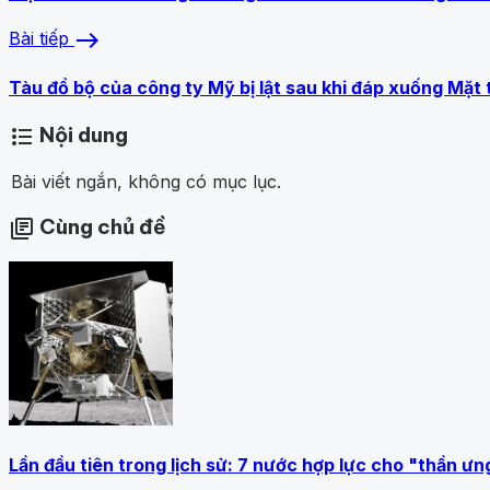
east
Bài tiếp
Tàu đổ bộ của công ty Mỹ bị lật sau khi đáp xuống Mặt 
Nội dung
format_list_bulleted
Bài viết ngắn, không có mục lục.
Cùng chủ đề
library_books
Lần đầu tiên trong lịch sử: 7 nước hợp lực cho "thần ưn