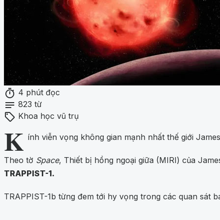
timer
4 phút đọc
notes
823 từ
sell
Khoa học vũ trụ
K
ính viễn vọng không gian mạnh nhất thế giới James
Theo tờ
Space
, Thiết bị hồng ngoại giữa (MIRI) của Jam
TRAPPIST-1.
TRAPPIST-1b từng đem tới hy vọng trong các quan sát ba