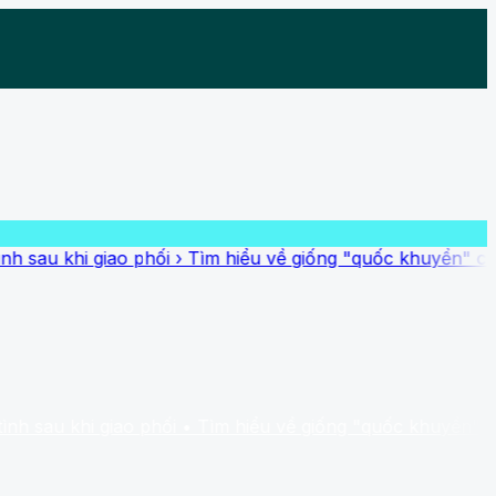
hi giao phối
›
Tìm hiểu về giống "quốc khuyển" của Triều T
hi giao phối
• Tìm hiểu về giống "quốc khuyển" của Triều 