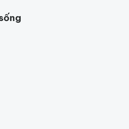
ệ
82
 sống