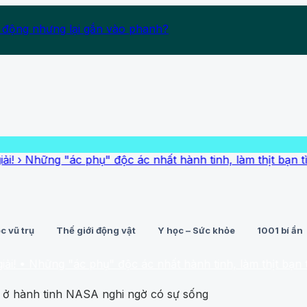
 động nhưng lại gắn vào phanh?
 "ác phụ" độc ác nhất hành tinh, làm thịt bạn tình sau k
c vũ trụ
Thế giới động vật
Y học – Sức khỏe
1001 bí ẩn
ng "ác phụ" độc ác nhất hành tinh, làm thịt bạn tình sau k
p ở hành tinh NASA nghi ngờ có sự sống