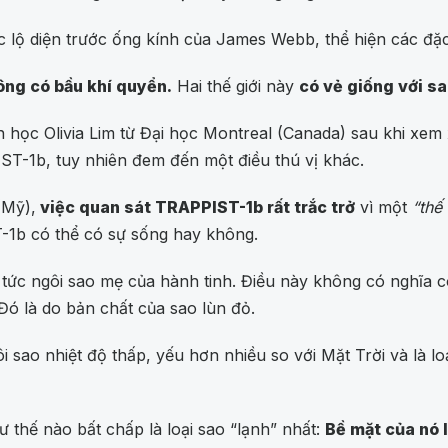
c lộ diện trước ống kính của James Webb, thể hiện các đặ
hông có bầu khí quyển.
Hai thế giới này
có vẻ giống với sa
học Olivia Lim từ Đại học Montreal (Canada) sau khi xem 
T-1b, tuy nhiên đem đến một điều thú vị khác.
(Mỹ),
việc quan sát TRAPPIST-1b rất trắc trở
vì một
“thế
-1b có thể có sự sống hay không.
 tức ngôi sao mẹ của hành tinh. Điều này không có nghĩa 
Đó là do bản chất của sao lùn đỏ.
sao nhiệt độ thấp, yếu hơn nhiều so với Mặt Trời và là loạ
thế nào bất chấp là loại sao “lạnh” nhất:
Bề mặt của nó l