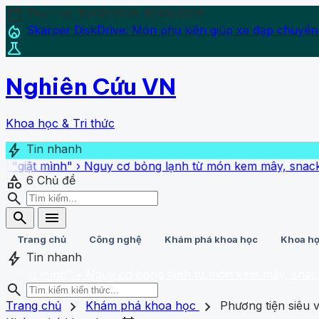
calendar_today
Thứ Hai, 10/08/2026
10/08/2026
local_fire_department
Skarper DiskDrive: Món phụ kiện giúp xe đạp chuyển
science
Nghiên Cứu VN
Khoa học & Tri thức
bolt
Tin nhanh
ình"
›
Nguy cơ bỏng lạnh từ món kem mây, snack khói
›
Kín
category
6
Chủ đề
search
search
menu
Trang chủ
Công nghệ
Khám phá khoa học
Khoa họ
bolt
Tin nhanh
ình"
• Nguy cơ bỏng lạnh từ món kem mây, snack khói
• K
search
search
close
home
chevron_right
chevron_right
Trang chủ
Trang chủ
Khám phá khoa học
Phương tiện siêu