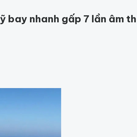
ức khỏe
205
Thế giới động vật
162
1001 bí ẩn
99
Công nghệ
hỏe
Thế giới
ỹ bay nhanh gấp 7 lần âm t