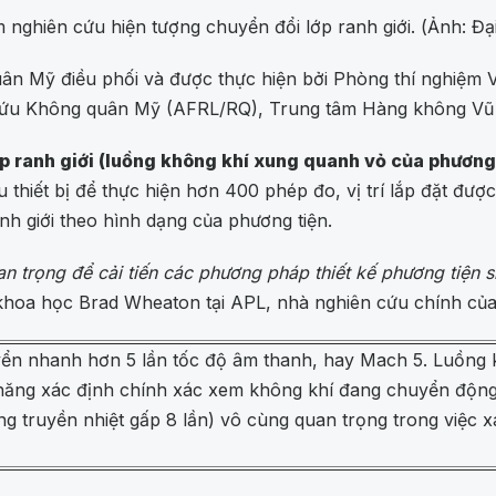
nghiên cứu hiện tượng chuyển đổi lớp ranh giới. (Ảnh: Đạ
n Mỹ điều phối và được thực hiện bởi Phòng thí nghiệm 
cứu Không quân Mỹ (AFRL/RQ), Trung tâm Hàng không Vũ 
p ranh giới (luồng không khí xung quanh vỏ của phương
 thiết bị để thực hiện hơn 400 phép đo, vị trí lắp đặt đư
anh giới theo hình dạng của phương tiện.
an trọng để cải tiến các phương pháp thiết kế phương tiện 
khoa học Brad Wheaton tại APL, nhà nghiên cứu chính của 
ển nhanh hơn 5 lần tốc độ âm thanh, hay Mach 5. Luồng k
 năng xác định chính xác xem không khí đang chuyển độn
 truyền nhiệt gấp 8 lần) vô cùng quan trọng trong việc xá