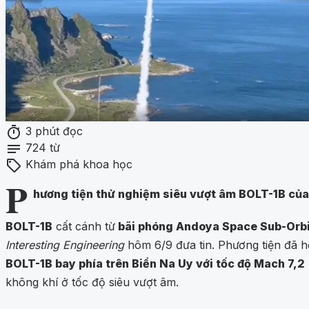
timer
3 phút đọc
notes
724 từ
sell
Khám phá khoa học
P
hương tiện thử nghiệm siêu vượt âm BOLT-1B của
BOLT-1B
cất cánh từ
bãi phóng Andoya Space Sub-Orbi
Interesting Engineering
hôm 6/9 đưa tin. Phương tiện đã h
BOLT-1B bay phía trên Biển Na Uy với tốc độ Mach 7,2
không khí ở tốc độ siêu vượt âm.