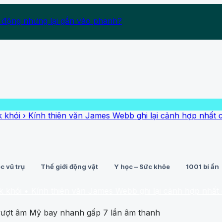
 động nhưng lại gắn vào phanh?
h thiên văn James Webb ghi lại cảnh hợp nhất các thiên 
c vũ trụ
Thế giới động vật
Y học – Sức khỏe
1001 bí ẩn
ính thiên văn James Webb ghi lại cảnh hợp nhất các thiên
 vượt âm Mỹ bay nhanh gấp 7 lần âm thanh