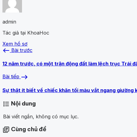
admin
Tác giả tại KhoaHoc
Xem hồ sơ
west
Bài trước
12 năm trước, có một trận động đất làm lệch trục Trái đ
east
Bài tiếp
Sự thật ít biết về chiếc khăn tối màu vắt ngang giường
Nội dung
format_list_bulleted
Bài viết ngắn, không có mục lục.
Cùng chủ đề
library_books