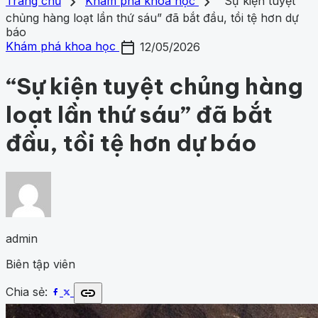
search
close
home
chevron_right
chevron_right
Trang chủ
Trang chủ
Khám phá khoa học
“Sự kiện tuyệt
Chủ đề
chủng hàng loạt lần thứ sáu” đã bắt đầu, tồi tệ hơn dự
Gợi ý danh mục
Khám phá khoa học
báo
427
Khoa học vũ trụ
260
Y học -
Khám phá khoa học
Khoa học vũ trụ
Y học - Sức k
calendar_today
Sức khỏe
202
Thế giới động vật
159
1001 bí ẩn
98
Công
Khám phá khoa học
12/05/2026
động vật
1001 bí ẩn
Công nghệ
nghệ
84
“Sự kiện tuyệt chủng hàng
loạt lần thứ sáu” đã bắt
đầu, tồi tệ hơn dự báo
admin
Biên tập viên
link
Chia sẻ: