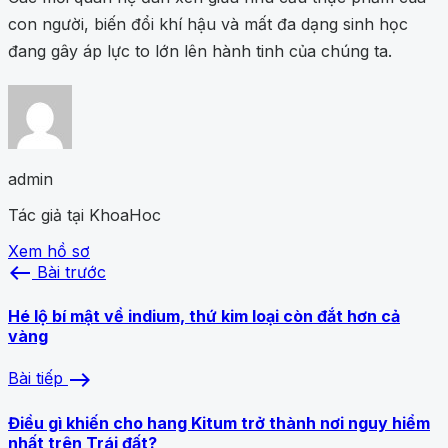
con người, biến đổi khí hậu và mất đa dạng sinh học
đang gây áp lực to lớn lên hành tinh của chúng ta.
admin
Tác giả tại KhoaHoc
Xem hồ sơ
west
Bài trước
Hé lộ bí mật về indium, thứ kim loại còn đắt hơn cả
vàng
east
Bài tiếp
Điều gì khiến cho hang Kitum trở thành nơi nguy hiểm
nhất trên Trái đất?