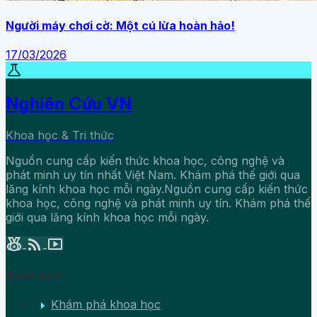
Người máy chơi cờ: Một cú lừa hoàn hảo!
17/03/2026
science
Nghiên Cứu VN
Khoa học & Tri thức
Nguồn cung cấp kiến thức khoa học, công nghệ và
phát minh uy tín nhất Việt Nam. Khám phá thế giới qua
lăng kính khoa học mỗi ngày.Nguồn cung cấp kiến thức
khoa học, công nghệ và phát minh uy tín. Khám phá thế
giới qua lăng kính khoa học mỗi ngày.
social_leaderboard
rss_feed
smart_display
Danh mục
arrow_right
Khám phá khoa học