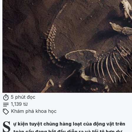
timer
5 phút đọc
notes
1,139 từ
sell
Khám phá khoa học
S
ự kiện tuyệt chủng hàng loạt của động vật trên
toàn cầu đang bắt đầu diễn ra và tồi tệ hơn dự