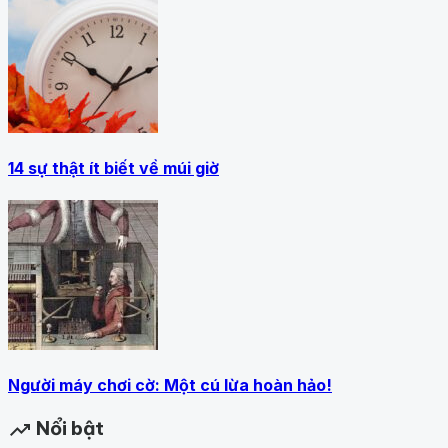
14 sự thật ít biết về múi giờ
Người máy chơi cờ: Một cú lừa hoàn hảo!
Nổi bật
trending_up