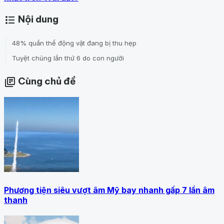
Nội dung
format_list_bulleted
48% quần thể động vật đang bị thu hẹp
Tuyệt chủng lần thứ 6 do con người
Cùng chủ đề
library_books
Phương tiện siêu vượt âm Mỹ bay nhanh gấp 7 lần âm
thanh