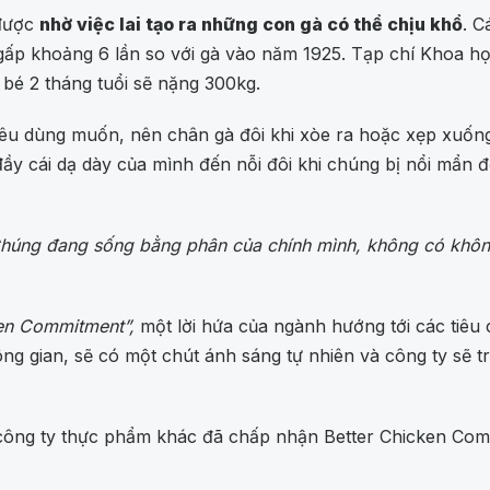
 được
nhờ việc lai tạo ra những con gà có thể chịu khổ
. C
gấp khoảng 6 lần so với gà vào năm 1925. Tạp chí Khoa họ
 bé 2 tháng tuổi sẽ nặng 300kg.
i tiêu dùng muốn, nên chân gà đôi khi xòe ra hoặc xẹp xuố
y cái dạ dày của mình đến nỗi đôi khi chúng bị nổi mẩn đỏ
húng đang sống bằng phân của chính mình, không có không 
en Commitment”,
một lời hứa của ngành hướng tới các tiêu
ông gian, sẽ có một chút ánh sáng tự nhiên và công ty sẽ
công ty thực phẩm khác đã chấp nhận Better Chicken Comm