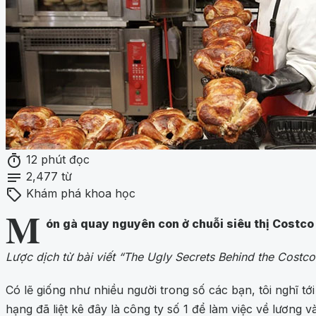
timer
12 phút đọc
notes
2,477 từ
sell
Khám phá khoa học
M
ón gà quay nguyên con ở chuỗi siêu thị Costco 
Lược dịch từ bài viết “The Ugly Secrets Behind the Costco
Có lẽ giống như nhiều người trong số các bạn, tôi nghĩ t
hạng đã liệt kê đây là công ty số 1 để làm việc về lương 