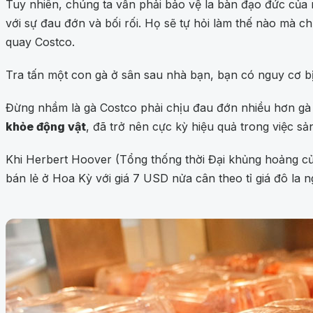
Tuy nhiên, chúng ta vẫn phải bảo vệ la bàn đạo đức của mì
với sự đau đớn và bối rối. Họ sẽ tự hỏi làm thế nào mà ch
quay Costco.
Tra tấn một con gà ở sân sau nhà bạn, bạn có nguy cơ bị
Đừng nhầm là gà Costco phải chịu đau đớn nhiều hơn g
khỏe động vật
, đã trở nên cực kỳ hiệu quả trong việc sản
Khi Herbert Hoover (Tổng thống thời Đại khủng hoảng củ
bán lẻ ở Hoa Kỳ với giá 7 USD nửa cân theo tỉ giá đô la