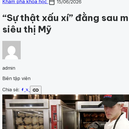
calendar_today
Chủ đề
Khám phá khoa học
15/06/2026
Gợi ý danh mục
Khám phá khoa học
433
Khoa học vũ trụ
261
Y học - Sứ
Khám phá khoa học
Khoa học vũ trụ
Y học - Sức k
động vật
1001 bí ẩn
Công nghệ
“Sự thật xấu xí” đằng sau 
siêu thị Mỹ
admin
Biên tập viên
link
Chia sẻ: