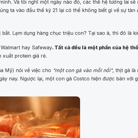
nh. Và tôi nghĩ một ngày nào đó, các thế hệ tương lai sẽ n
úng ta vào đầu thế kỷ 21 lại có thể không biết gì về sự tà
 bắt. Lạm dụng hàng chục triệu con? Tại sao à, thì đó là 
à Walmart hay Safeway
. Tất cả đều là một phần của hệ t
 xuất protein giá rẻ.
a Mỹ) nói về việc cho
“một con gà vào mỗi nồi”
, thịt gà 
 ngày nay. Ngược lại, một con gà Costco hiện được bán với