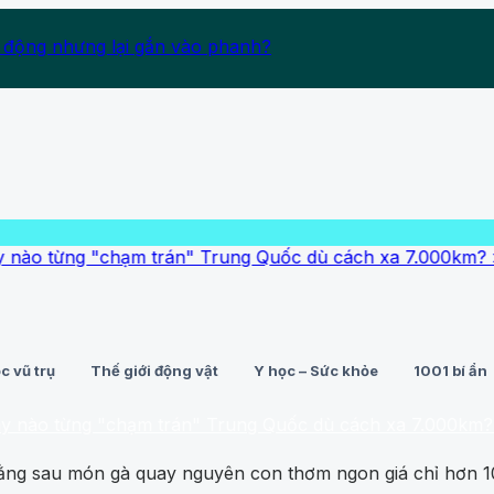
 động nhưng lại gắn vào phanh?
chạm trán" Trung Quốc dù cách xa 7.000km?
›
Hiện tượng 
c vũ trụ
Thế giới động vật
Y học – Sức khỏe
1001 bí ẩn
"chạm trán" Trung Quốc dù cách xa 7.000km?
• Hiện tượn
đằng sau món gà quay nguyên con thơm ngon giá chỉ hơn 1