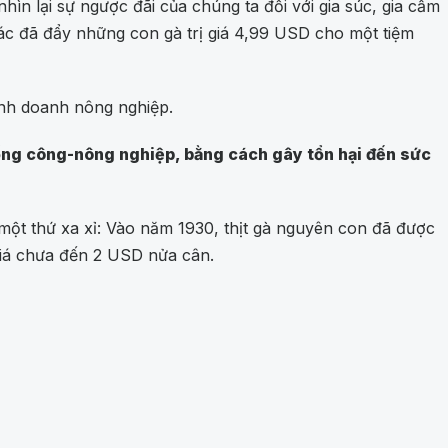
hìn lại sự ngược đãi của chúng ta đối với gia súc, gia cầm
n ác đã đẩy những con gà trị giá 4,99 USD cho một tiệm
kinh doanh nông nghiệp.
hống công-nông nghiệp, bằng cách gây tổn hại đến sức
là một thứ xa xỉ: Vào năm 1930, thịt gà nguyên con đã được
 giá chưa đến 2 USD nửa cân.