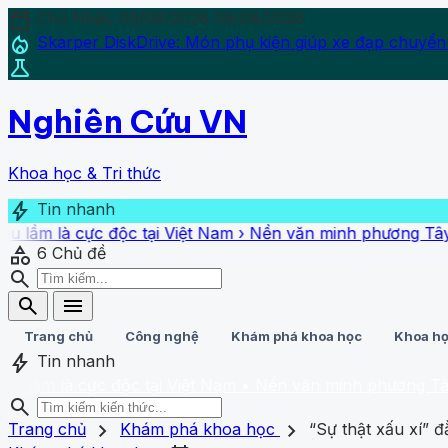
calendar_today
Chủ Nhật, 09/08/2026
09/08/2026
local_fire_department
Skarper DiskDrive: Món phụ kiện giúp xe đạp chuyển
science
Nghiên Cứu VN
Khoa học & Tri thức
bolt
Tin nhanh
ực độc tại Việt Nam
›
Nền văn minh phương Tây nào từng "
category
6
Chủ đề
search
search
menu
Trang chủ
Công nghệ
Khám phá khoa học
Khoa họ
bolt
Tin nhanh
ực độc tại Việt Nam
• Nền văn minh phương Tây nào từng 
search
search
close
home
chevron_right
chevron_right
Trang chủ
Trang chủ
Khám phá khoa học
“Sự thật xấu xí” 