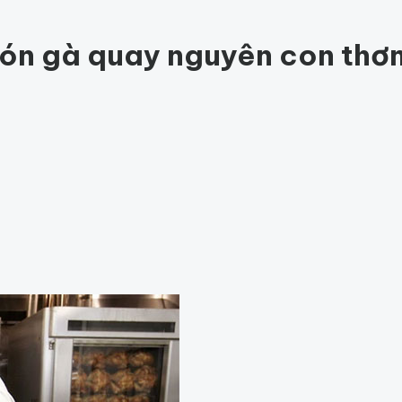
c khỏe
203
Thế giới động vật
160
1001 bí ẩn
98
Công nghệ
hỏe
Thế giới
món gà quay nguyên con thơm