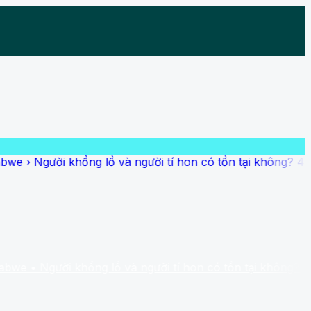
 khổng lồ và người tí hon có tồn tại không? 4 dấu tích chưa
ời khổng lồ và người tí hon có tồn tại không? 4 dấu tích chư