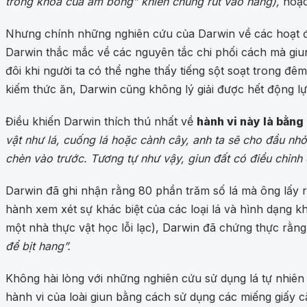
trong khóa của âm bổng” khiến chúng rút vào hang),
hoặc 
Nhưng chính những nghiên cứu của Darwin về các hoạt đ
Darwin thắc mắc về các nguyên tắc chi phối cách mà giu
đôi khi người ta có thể nghe thấy tiếng sột soạt trong 
kiếm thức ăn, Darwin cũng không lý giải được hết động l
Điều khiến Darwin thích thú nhất về
hành vi này là bằng
vật như lá, cuống lá hoặc cành cây, anh ta sẽ cho đầu nhỏ
chèn vào trước. Tương tự như vậy, giun đất có điều chỉnh
Darwin đã ghi nhận rằng 80 phần trăm số lá mà ông lấy 
hành xem xét sự khác biệt của các loại lá và hình dạng k
một nhà thực vật học lỗi lạc), Darwin đã chứng thực rằng
để bịt hang”.
Không hài lòng với những nghiên cứu sử dụng lá tự nhiên
hành vi của loài giun bằng cách sử dụng các miếng giấy c