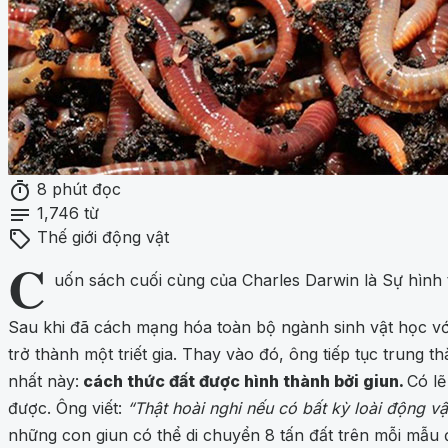
timer
8 phút đọc
notes
1,746 từ
sell
Thế giới động vật
C
uốn sách cuối cùng của Charles Darwin là Sự hình 
Sau khi đã cách mạng hóa toàn bộ ngành sinh vật học v
trở thành một triết gia. Thay vào đó, ông tiếp tục trung 
nhất này:
cách thức đất được hình thành bởi giun.
Có lẽ
được. Ông viết:
“Thật hoài nghi nếu có bất kỳ loài động vậ
những con giun có thể di chuyển 8 tấn đất trên mỗi mẫu 