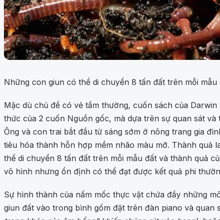
Những con giun có thể di chuyển 8 tấn đất trên mỗi mẫu 
Mặc dù chủ đề có vẻ tầm thường, cuốn sách của Darwin 
thức của 2 cuốn Nguồn gốc, mà dựa trên sự quan sát và t
Ông và con trai bắt đầu từ sáng sớm ở nông trang gia đìn
tiêu hóa thành hỗn hợp mềm nhão màu mỡ. Thành quả la
thể di chuyển 8 tấn đất trên mỗi mẫu đất và thành quả c
vô hình nhưng ổn định có thể đạt được kết quả phi thường
Sự hình thành của nấm mốc thực vật chứa đầy những mô tả
giun đất vào trong bình gốm đặt trên đàn piano và quan