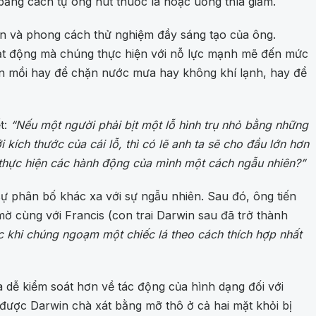
ằng cách tự ông hút thuốc lá hoặc uống thìa giấm.
n và phong cách thử nghiệm đầy sáng tạo của ông.
hoạt động mà chúng thực hiện với nỗ lực mạnh mẽ đến mức
 săn mồi hay để chặn nước mưa hay không khí lạnh, hay để
t:
“Nếu một người phải bịt một lỗ hình trụ nhỏ bằng những
kích thước của cái lỗ, thì có lẽ anh ta sẽ cho đầu lớn hơn
ỉ thực hiện các hành động của mình một cách ngẫu nhiên?”
ự phân bố khác xa với sự ngẫu nhiên. Sau đó, ông tiến
ờ cùng với Francis (con trai Darwin sau đã trở thành
ức khi chúng ngoạm một chiếc lá theo cách thích hợp nhất
à dễ kiểm soát hơn về tác động của hình dạng đối với
y được Darwin chà xát bằng mỡ thô ở cả hai mặt khỏi bị