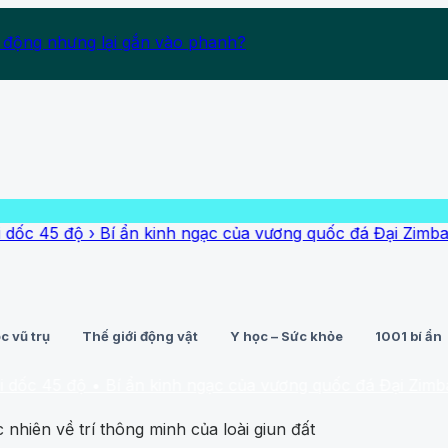
 động nhưng lại gắn vào phanh?
ộ
›
Bí ẩn kinh ngạc của vương quốc đá Đại Zimbabwe
›
Người
c vũ trụ
Thế giới động vật
Y học – Sức khỏe
1001 bí ẩn
ộ
• Bí ẩn kinh ngạc của vương quốc đá Đại Zimbabwe
• Ngư
 nhiên về trí thông minh của loài giun đất