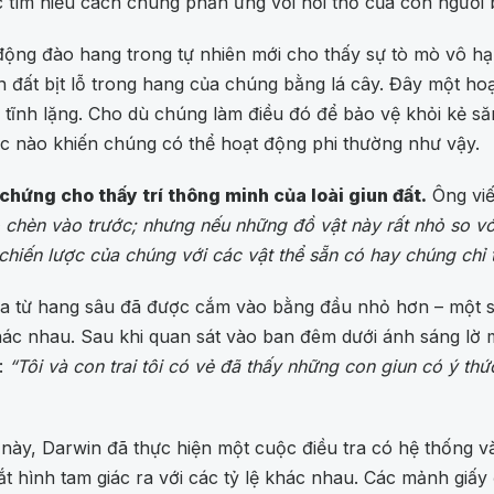
tìm hiểu cách chúng phản ứng với hơi thở của con người b
ộng đào hang trong tự nhiên mới cho thấy sự tò mò vô hạ
n đất bịt lỗ trong hang của chúng bằng lá cây. Đây một 
đêm tĩnh lặng. Cho dù chúng làm điều đó để bảo vệ khỏi kẻ
ực nào khiến chúng có thể hoạt động phi thường như vậy.
 chứng cho thấy trí thông minh của loài giun đất.
Ông viế
 chèn vào trước; nhưng nếu những đồ vật này rất nhỏ so với 
 chiến lược của chúng với các vật thể sẵn có hay chúng ch
ra từ hang sâu đã được cắm vào bằng đầu nhỏ hơn – một s
hác nhau. Sau khi quan sát vào ban đêm dưới ánh sáng lờ m
:
“Tôi và con trai tôi có vẻ đã thấy những con giun có ý th
 này, Darwin đã thực hiện một cuộc điều tra có hệ thống v
ắt hình tam giác ra với các tỷ lệ khác nhau. Các mảnh giấ