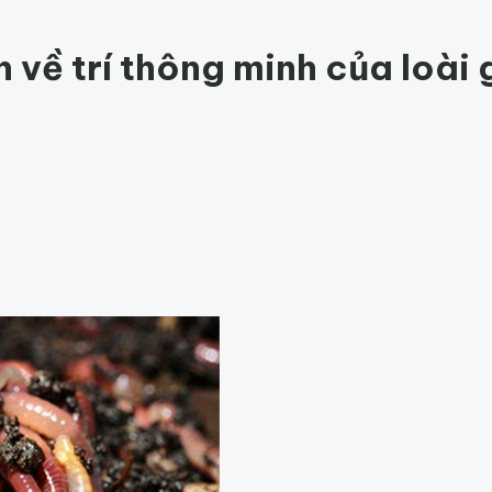
ức khỏe
202
Thế giới động vật
157
1001 bí ẩn
97
Công ngh
hỏe
Thế giới
 về trí thông minh của loài 