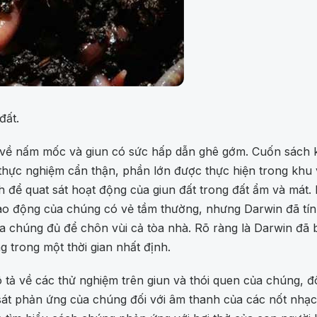
đất.
về nấm mốc và giun có sức hấp dẫn ghê gớm. Cuốn sách kh
hực nghiệm cẩn thận, phần lớn được thực hiện trong khu v
h để quat sát hoạt động của giun đất trong đất ẩm và mát. 
o động của chúng có vẻ tầm thường, nhưng Darwin đã tín
ủa chúng đủ để chôn vùi cả tòa nhà. Rõ ràng là Darwin đã
 trong một thời gian nhất định.
 về các thử nghiệm trên giun và thói quen của chúng, đôi
 sát phản ứng của chúng đối với âm thanh của các nốt nhạ