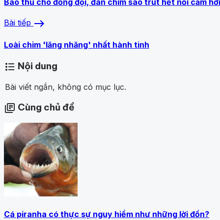
Báo thù cho đồng đội, đàn chim sáo trút hết nỗi căm hờ
east
Bài tiếp
Loài chim 'lăng nhăng' nhất hành tinh
Nội dung
format_list_bulleted
Bài viết ngắn, không có mục lục.
Cùng chủ đề
library_books
Cá piranha có thực sự nguy hiểm như những lời đồn?