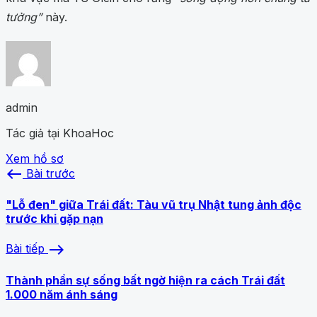
tưởng”
này.
admin
Tác giả tại KhoaHoc
Xem hồ sơ
west
Bài trước
"Lỗ đen" giữa Trái đất: Tàu vũ trụ Nhật tung ảnh độc
trước khi gặp nạn
east
Bài tiếp
Thành phần sự sống bất ngờ hiện ra cách Trái đất
1.000 năm ánh sáng