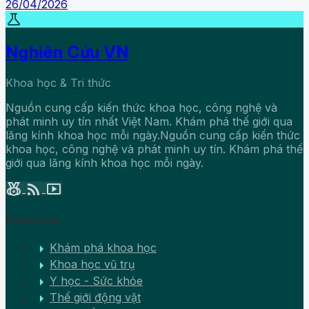
26/04/2026
science
Nghiên Cứu VN
Khoa học & Tri thức
Nguồn cung cấp kiến thức khoa học, công nghệ và
phát minh uy tín nhất Việt Nam. Khám phá thế giới qua
lăng kính khoa học mỗi ngày.Nguồn cung cấp kiến thức
khoa học, công nghệ và phát minh uy tín. Khám phá thế
giới qua lăng kính khoa học mỗi ngày.
social_leaderboard
rss_feed
smart_display
Danh mục
arrow_right
Khám phá khoa học
arrow_right
Khoa học vũ trụ
arrow_right
Y học - Sức khỏe
arrow_right
Thế giới động vật