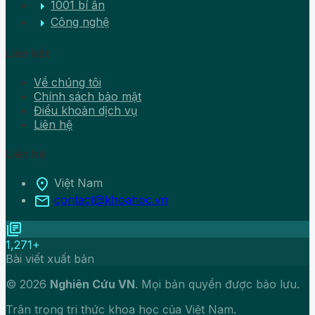
arrow_right
1001 bí ẩn
arrow_right
Công nghệ
Liên kết
Về chúng tôi
Chính sách bảo mật
Điều khoản dịch vụ
Liên hệ
Liên hệ
location_on
Việt Nam
mail
contact@khoahoc.vn
library_books
1,271+
Bài viết xuất bản
© 2026
Nghiên Cứu VN
. Mọi bản quyền được bảo lưu.
Trân trọng tri thức khoa học của Việt Nam.