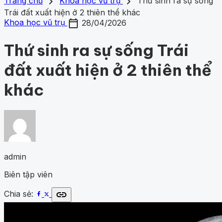
search
close
home
chevron_right
chevron_right
Trang chủ
Trang chủ
Khoa học vũ trụ
Thứ sinh ra sự sống
Chủ đề
Trái đất xuất hiện ở 2 thiên thể khác
Gợi ý danh mục
calendar_today
Khám phá khoa học
427
Khoa học vũ trụ
260
Y học -
Khoa học vũ trụ
28/04/2026
Khám phá khoa học
Khoa học vũ trụ
Y học - Sức k
Sức khỏe
202
Thế giới động vật
159
1001 bí ẩn
98
Công
động vật
1001 bí ẩn
Công nghệ
nghệ
84
Thứ sinh ra sự sống Trái
đất xuất hiện ở 2 thiên thể
khác
admin
Biên tập viên
link
Chia sẻ: