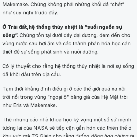
Makemake. Chúng không phải những khối đá “chết”
như suy nghĩ trước đây.
Ở Trái đất,
hệ thống thủy nhiệt là “suối nguồn sự
sống”.
Chúng tồn tại dưới đáy đại dương, đem đến cho
vùng nước sau hơi ấm và các thành phần hóa học cần
thiết để sự sống phát sinh và nuôi dưỡng.
Có lý thuyết cho rằng hệ thống thủy nhiệt là nơi sự sống
đã khởi đầu trên địa cầu.
Tạm thời khẳng định điều gì ở các thế giới quá xa xôi,
trôi nổi trong vùng “ngoại ô” băng giá của Hệ Mặt trời
như Eris và Makemake.
Thế nhưng các nhà khoa học kỳ vọng một số sứ mệnh
tương lai của NASA sẽ tiếp cận gần hơn các thiên thể ở
khu vực mà TS Glein cho rằng
“sống động hơn chúng ta