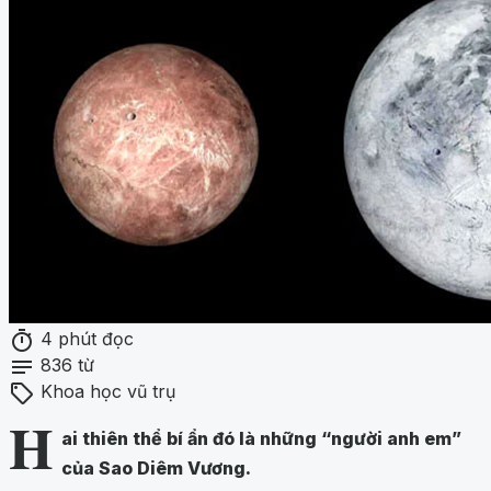
timer
4 phút đọc
notes
836 từ
sell
Khoa học vũ trụ
H
ai thiên thể bí ẩn đó là những “người anh em”
của Sao Diêm Vương.