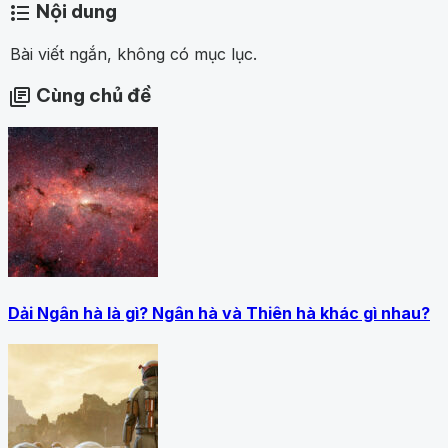
Nội dung
format_list_bulleted
Bài viết ngắn, không có mục lục.
Cùng chủ đề
library_books
Dải Ngân hà là gì? Ngân hà và Thiên hà khác gì nhau?