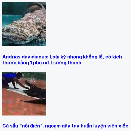
Andrias davidianus: Loài kỳ nhông khổng lồ, có kích
thước bằng 1 phụ nữ trưởng thành
Cá sấu "nổi điên", ngoạm gãy tay huấn luyện viên xiếc