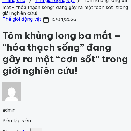
search
close
home
chevron_right
chevron_right
Trang chủ
Trang chủ
Thế giới động vật
Tôm khủng long ba
Chủ đề
mắt – “hóa thạch sống” đang gây ra một “cơn sốt” trong
Gợi ý danh mục
Khám phá khoa học
giới nghiên cứu!
424
Khoa học vũ trụ
259
Y học -
Khám phá khoa học
Khoa học vũ trụ
Y học - Sức k
calendar_today
Sức khỏe
201
Thế giới động vật
153
1001 bí ẩn
94
Công
Thế giới động vật
15/04/2026
động vật
1001 bí ẩn
Công nghệ
nghệ
82
Tôm khủng long ba mắt –
“hóa thạch sống” đang
gây ra một “cơn sốt” trong
giới nghiên cứu!
admin
Biên tập viên