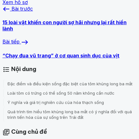
Xem hồ sơ
west
Bài trước
15 loài vật khiến con người sợ hãi nhưng lại rất hiền
lành
east
Bài tiếp
“Chạy đua vũ trang” ở cơ quan sinh dục của vịt
Nội dung
format_list_bulleted
Đặc điểm và điều kiện sống đặc biệt của tôm khủng long ba mắt
Loài tôm có trứng có thể sống 50 năm không cần nước
Ý nghĩa và giá trị nghiên cứu của hóa thạch sống
Quá trình tìm hiểu tôm khủng long ba mắt có ý nghĩa đối với quá
trình tiến hóa của sự sống trên Trái đất
Cùng chủ đề
library_books