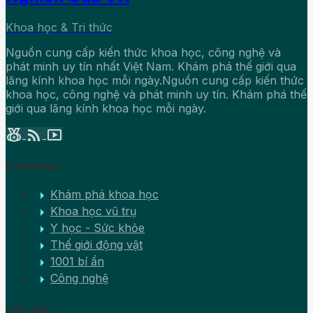
Khoa học & Tri thức
Nguồn cung cấp kiến thức khoa học, công nghệ và
phát minh uy tín nhất Việt Nam. Khám phá thế giới qua
lăng kính khoa học mỗi ngày.Nguồn cung cấp kiến thức
khoa học, công nghệ và phát minh uy tín. Khám phá thế
giới qua lăng kính khoa học mỗi ngày.
social_leaderboard
rss_feed
smart_display
Danh mục
arrow_right
Khám phá khoa học
arrow_right
Khoa học vũ trụ
arrow_right
Y học - Sức khỏe
arrow_right
Thế giới động vật
arrow_right
1001 bí ẩn
arrow_right
Công nghệ
Liên kết