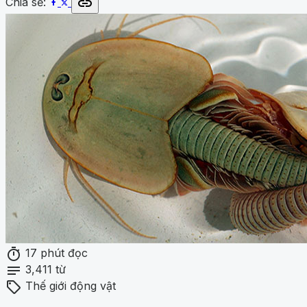
link
Chia sẻ:
timer
17 phút đọc
notes
3,411 từ
sell
Thế giới động vật