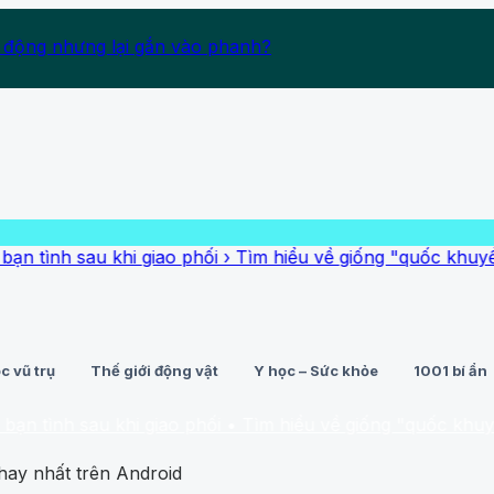
 động nhưng lại gắn vào phanh?
h sau khi giao phối
›
Tìm hiểu về giống "quốc khuyển" của
c vũ trụ
Thế giới động vật
Y học – Sức khỏe
1001 bí ẩn
nh sau khi giao phối
• Tìm hiểu về giống "quốc khuyển" củ
hay nhất trên Android