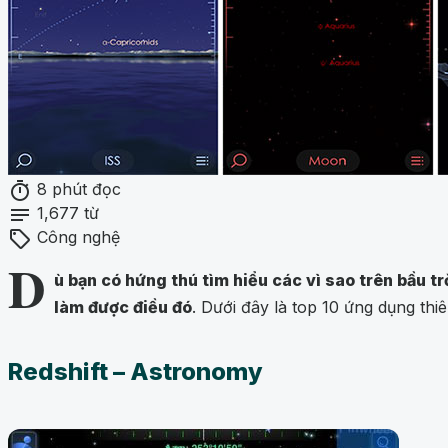
timer
8 phút đọc
notes
1,677 từ
sell
Công nghệ
D
ù bạn có hứng thú tìm hiểu các vì sao trên bầu 
làm được điều đó
. Dưới đây là top 10 ứng dụng th
Redshift – Astronomy