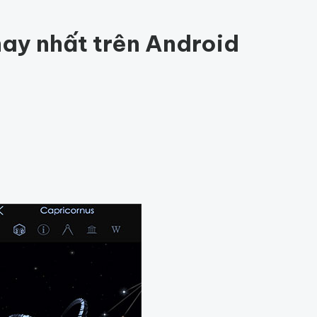
ức khỏe
202
Thế giới động vật
157
1001 bí ẩn
96
Công ngh
hỏe
Thế giới
hay nhất trên Android