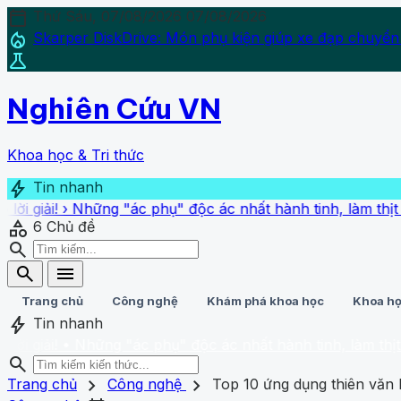
calendar_today
Thứ Sáu, 07/08/2026
07/08/2026
local_fire_department
Skarper DiskDrive: Món phụ kiện giúp xe đạp chuyển
science
Nghiên Cứu VN
Khoa học & Tri thức
bolt
Tin nhanh
i!
›
Những "ác phụ" độc ác nhất hành tinh, làm thịt bạn tìn
category
6
Chủ đề
search
search
menu
Trang chủ
Công nghệ
Khám phá khoa học
Khoa họ
bolt
Tin nhanh
i!
• Những "ác phụ" độc ác nhất hành tinh, làm thịt bạn tì
search
search
close
home
chevron_right
chevron_right
Trang chủ
Trang chủ
Công nghệ
Top 10 ứng dụng thiên văn 