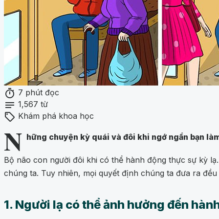
timer
7 phút đọc
notes
1,567 từ
sell
Khám phá khoa học
N
hững chuyện kỳ quái và đôi khi ngớ ngẩn bạn là
Bộ não con người đôi khi có thể hành động thực sự kỳ lạ.
chúng ta. Tuy nhiên, mọi quyết định chúng ta đưa ra đều 
1. Người lạ có thể ảnh hưởng đến hành