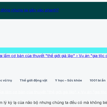
 động nhưng lại gắn vào phanh?
bản của thuyết "thế giới giả lập"
›
Vụ án "gia tộc quỷ dữ" ăn
c vũ trụ
Thế giới động vật
Y học – Sức khỏe
1001 bí ẩn
 bản của thuyết "thế giới giả lập"
• Vụ án "gia tộc quỷ dữ" ă
m lý kỳ lạ của não bộ nhưng chúng ta đều có mà không bi