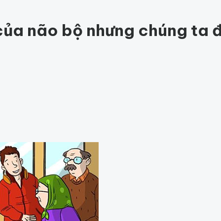
ức khỏe
202
Thế giới động vật
159
1001 bí ẩn
97
Công nghệ
hỏe
Thế giới
ạ của não bộ nhưng chúng ta