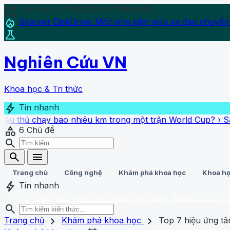
calendar_today
Thứ Sáu, 07/08/2026
07/08/2026
local_fire_department
Skarper DiskDrive: Món phụ kiện giúp xe đạp chuyển
science
Nghiên Cứu VN
Khoa học & Tri thức
bolt
Tin nhanh
chạy bao nhiêu km trong một trận World Cup?
›
Sai lầm cơ 
category
6
Chủ đề
search
search
menu
Trang chủ
Công nghệ
Khám phá khoa học
Khoa họ
bolt
Tin nhanh
 chạy bao nhiêu km trong một trận World Cup?
• Sai lầm cơ
search
search
close
home
chevron_right
chevron_right
Trang chủ
Trang chủ
Khám phá khoa học
Top 7 hiệu ứng tâ