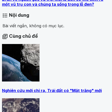
một vũ trụ con và chúng ta sống trong lỗ đen?
Nội dung
format_list_bulleted
Bài viết ngắn, không có mục lục.
Cùng chủ đề
library_books
Nghiên cứu mới chỉ ra, Trái đất có "Mặt trăng" mới