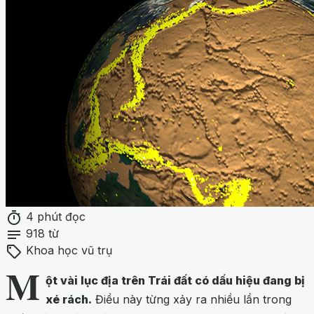
timer
4 phút đọc
notes
918 từ
sell
Khoa học vũ trụ
M
ột vài lục địa trên Trái đất có dấu hiệu đang bị
xé rách.
Điều này từng xảy ra nhiều lần trong