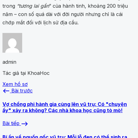
trong
“tương lai gần
” của hành tinh, khoảng 200 triệu
năm – con số quá dài với đời người nhưng chỉ là cái
chớp mắt đối với lịch sử địa cầu.
admin
Tác giả tại KhoaHoc
Xem hồ sơ
west
Bài trước
Vợ chồng phi hành gia cùng lên vũ trụ: Có "chuyện
ấy" xảy ra không? Các nhà khoa học cũng tò mò!
east
Bài tiếp
Bí ẩn về nguồn gốc vũ trụ: Mỗi lỗ đen có thể sinh ra