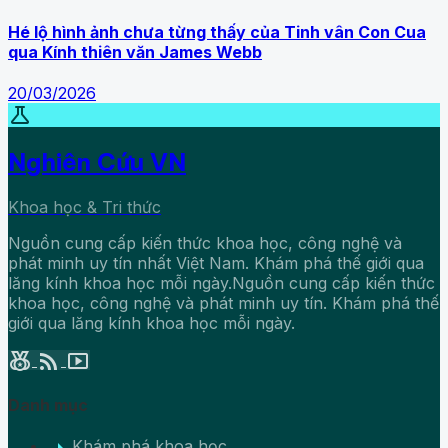
Hé lộ hình ảnh chưa từng thấy của Tinh vân Con Cua
qua Kính thiên văn James Webb
20/03/2026
science
Nghiên Cứu VN
Khoa học & Tri thức
Nguồn cung cấp kiến thức khoa học, công nghệ và
phát minh uy tín nhất Việt Nam. Khám phá thế giới qua
lăng kính khoa học mỗi ngày.Nguồn cung cấp kiến thức
khoa học, công nghệ và phát minh uy tín. Khám phá thế
giới qua lăng kính khoa học mỗi ngày.
social_leaderboard
rss_feed
smart_display
Danh mục
arrow_right
Khám phá khoa học