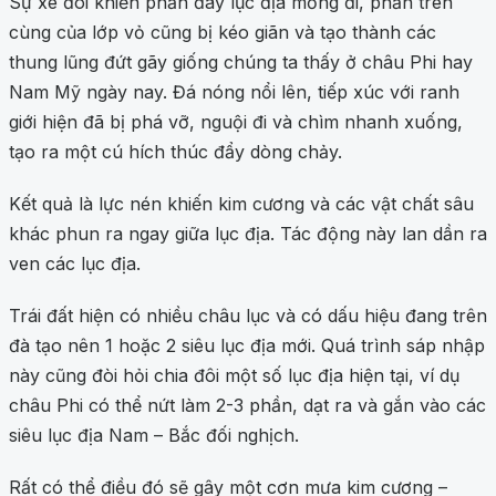
Sự xé đôi khiến phần đáy lục địa mỏng đi, phần trên
cùng của lớp vỏ cũng bị kéo giãn và tạo thành các
thung lũng đứt gãy giống chúng ta thấy ở châu Phi hay
Nam Mỹ ngày nay. Đá nóng nổi lên, tiếp xúc với ranh
giới hiện đã bị phá vỡ, nguội đi và chìm nhanh xuống,
tạo ra một cú hích thúc đẩy dòng chảy.
Kết quả là lực nén khiến kim cương và các vật chất sâu
khác phun ra ngay giữa lục địa. Tác động này lan dần ra
ven các lục địa.
Trái đất hiện có nhiều châu lục và có dấu hiệu đang trên
đà tạo nên 1 hoặc 2 siêu lục địa mới. Quá trình sáp nhập
này cũng đòi hỏi chia đôi một số lục địa hiện tại, ví dụ
châu Phi có thể nứt làm 2-3 phần, dạt ra và gắn vào các
siêu lục địa Nam – Bắc đối nghịch.
Rất có thể điều đó sẽ gây một cơn mưa kim cương –