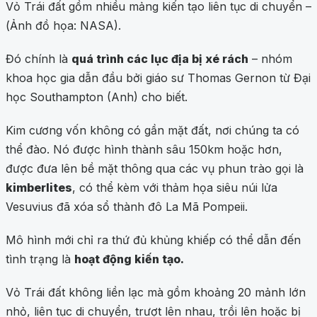
Vỏ Trái đất gồm nhiều mảng kiến tạo liên tục di chuyển –
(Ảnh đồ họa: NASA).
Đó chính là
quá trình các lục địa bị xé rách
– nhóm
khoa học gia dẫn đầu bởi giáo sư Thomas Gernon từ Đại
học Southampton (Anh) cho biết.
Kim cương vốn không có gần mặt đất, nơi chúng ta có
thể đào. Nó được hình thành sâu 150km hoặc hơn,
được đưa lên bề mặt thông qua các vụ phun trào gọi là
kimberlites
, có thể kèm với thảm họa siêu núi lửa
Vesuvius đã xóa sổ thành đô La Mã Pompeii.
Mô hình mới chỉ ra thứ đủ khủng khiếp có thể dẫn đến
tình trạng là
hoạt động kiến tạo.
Vỏ Trái đất không liền lạc mà gồm khoảng 20 mảnh lớn
nhỏ, liên tục di chuyển, trượt lên nhau, trồi lên hoặc bị