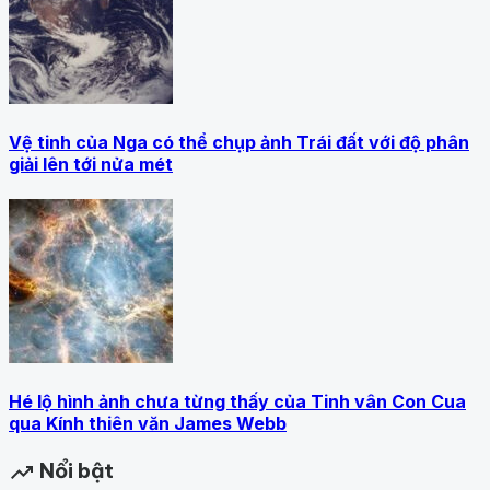
Vệ tinh của Nga có thể chụp ảnh Trái đất với độ phân
giải lên tới nửa mét
Hé lộ hình ảnh chưa từng thấy của Tinh vân Con Cua
qua Kính thiên văn James Webb
Nổi bật
trending_up